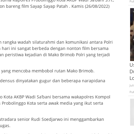
Pu
n bareng film Sayap Sayap Patah . Kamis (26/08/2022)
m rangka wadah silaturahmi dan komunikasi antara Polri
a hari ini sangat berbeda dengan nonton film bersama
 peristiwa kejadian di Mako Brimob Polri yang terjadi
U
me yang mencoba membobol rutan Mako Brimob.
D
L
s densus dinyatakan gugur dan beberapa narapidana
Jul
Pu
ggo Kota AKBP Wadi Sa’bani bersama wakapolres Kompol
es Probolinggo Kota serta awak media yang ikut serta
utradara senior Rudi Soedjarwo ini menggambarkan
tugas.