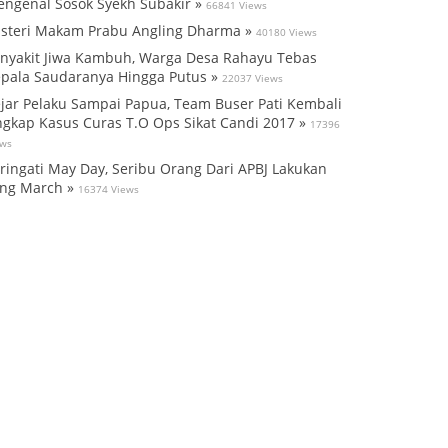
ngenal Sosok Syekh Subakir »
66841 Views
steri Makam Prabu Angling Dharma »
40180 Views
nyakit Jiwa Kambuh, Warga Desa Rahayu Tebas
pala Saudaranya Hingga Putus »
22037 Views
jar Pelaku Sampai Papua, Team Buser Pati Kembali
gkap Kasus Curas T.O Ops Sikat Candi 2017 »
17396
ews
ringati May Day, Seribu Orang Dari APBJ Lakukan
ng March »
16374 Views