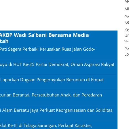
Me
Mi
Pe
Ke
Ke
a AKBP Wadi Sa’bani Bersama Media
Un
atah
Vi
Pe
Pati Segera Perbaiki Kerusakan Ruas Jalan Godo-
Lo
oyo di HUT Ke-25 Partai Demokrat, Omah Aspirasi Rakyat
n Laporkan Dugaan Pengeroyokan Beruntun di Empat
urian Berantai, Persetubuhan Anak, dan Peredaran
si Alam Bersatu Jaya Perkuat Keorganisasian dan Soliditas
lat Ke-III di Telaga Sarangan, Perkuat Karakter,