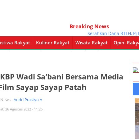
Breaking News
Serahkan Dana RTLH, Pj Bup
istiwa Rakyat
Kuliner Rakyat
Wisata Rakyat
Opini Raky
a Rakyat
Kuliner Rakyat
Wisata Rakyat
Opini Rakyat
Pemerintahan
AKBP Wadi Sa’bani Bersama Media
Film Sayap Sayap Patah
tNews -
Andri Prastyo A
at, 26 Agustus 2022 - 11:26