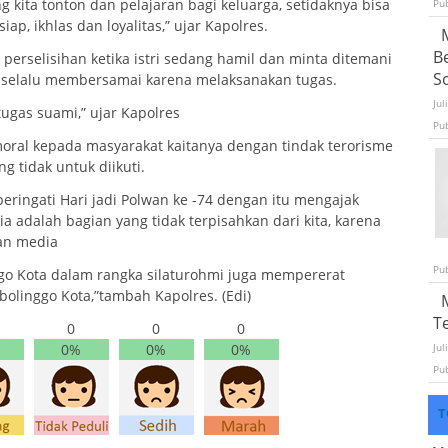
 kita tonton dan pelajaran bagi keluarga, setidaknya bisa
Pu
p, ikhlas dan loyalitas,” ujar Kapolres.
B
perselisihan ketika istri sedang hamil dan minta ditemani
S
a selalu membersamai karena melaksanakan tugas.
Jul
 tugas suami,” ujar Kapolres
Pu
moral kepada masyarakat kaitanya dengan tindak terorisme
 tidak untuk diikuti.
ringati Hari jadi Polwan ke -74 dengan itu mengajak
dalah bagian yang tidak terpisahkan dari kita, karena
dan media
Pu
ggo Kota dalam rangka silaturohmi juga mempererat
olinggo Kota,”tambah Kapolres. (Edi)
T
0
0
0
Jul
0%
0%
0%
Pu
T