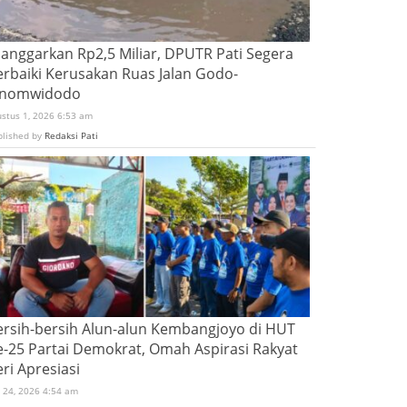
ianggarkan Rp2,5 Miliar, DPUTR Pati Segera
erbaiki Kerusakan Ruas Jalan Godo-
inomwidodo
ustus 1, 2026 6:53 am
blished by
Redaksi Pati
ersih-bersih Alun-alun Kembangjoyo di HUT
e-25 Partai Demokrat, Omah Aspirasi Rakyat
ri Apresiasi
i 24, 2026 4:54 am