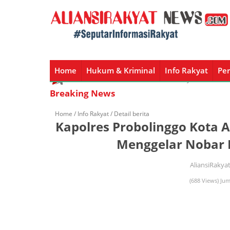
Home
Hukum & Kriminal
Info Rakyat
Per
Home
Hukum & Kriminal
Info Rakyat
Peristiw
Breaking News
Home /
Info Rakyat
/ Detail berita
Kapolres Probolinggo Kota 
Menggelar Nobar 
AliansiRakya
(688 Views) Jum