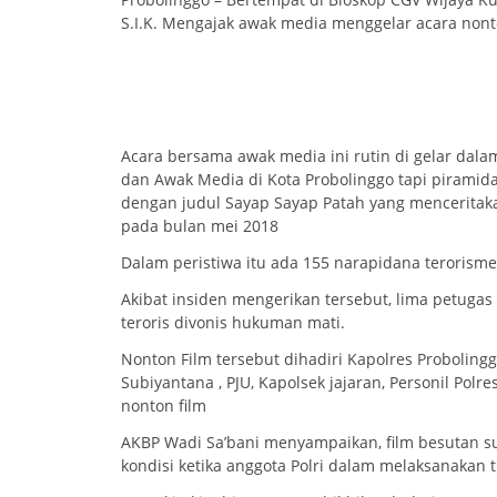
S.I.K. Mengajak awak media menggelar acara nonto
Acara bersama awak media ini rutin di gelar dala
dan Awak Media di Kota Probolinggo tapi piramid
dengan judul Sayap Sayap Patah yang menceritakan
pada bulan mei 2018
Dalam peristiwa itu ada 155 narapidana teroris
Akibat insiden mengerikan tersebut, lima petuga
teroris divonis hukuman mati.
Nonton Film tersebut dihadiri Kapolres Probolin
Subiyantana , PJU, Kapolsek jajaran, Personil Polr
nonton film
AKBP Wadi Sa’bani menyampaikan, film besutan s
kondisi ketika anggota Polri dalam melaksanakan 