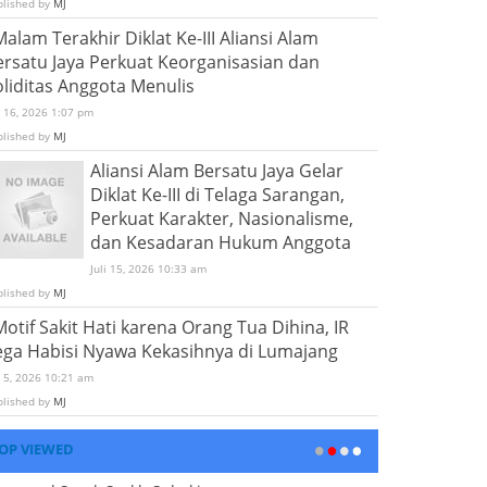
blished by
MJ
Malam Terakhir Diklat Ke-III Aliansi Alam
ersatu Jaya Perkuat Keorganisasian dan
oliditas Anggota Menulis
i 16, 2026 1:07 pm
blished by
MJ
Aliansi Alam Bersatu Jaya Gelar
Diklat Ke-III di Telaga Sarangan,
Perkuat Karakter, Nasionalisme,
dan Kesadaran Hukum Anggota
Juli 15, 2026 10:33 am
blished by
MJ
Motif Sakit Hati karena Orang Tua Dihina, IR
ega Habisi Nyawa Kekasihnya di Lumajang
i 5, 2026 10:21 am
blished by
MJ
OP VIEWED