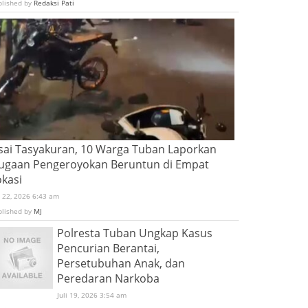
blished by
Redaksi Pati
sai Tasyakuran, 10 Warga Tuban Laporkan
ugaan Pengeroyokan Beruntun di Empat
okasi
i 22, 2026 6:43 am
blished by
MJ
Polresta Tuban Ungkap Kasus
Pencurian Berantai,
Persetubuhan Anak, dan
Peredaran Narkoba
Juli 19, 2026 3:54 am