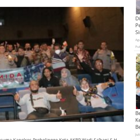
D
P
S
Ag
Pu
B
K
Be
Jul
suma Kapolres Probolinggo Kota AKBP Wadi Sa’bani S.H.,