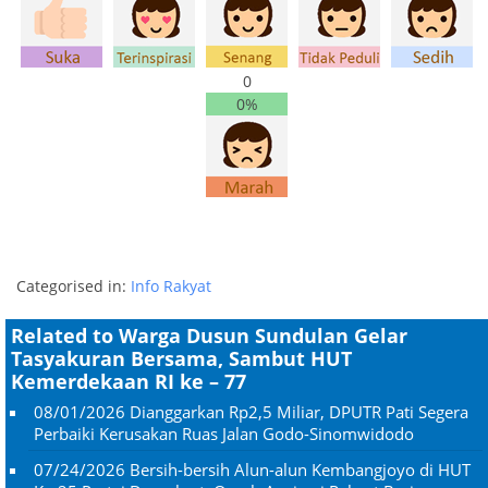
0
0%
Categorised in:
Info Rakyat
Related to Warga Dusun Sundulan Gelar
Tasyakuran Bersama, Sambut HUT
Kemerdekaan RI ke – 77
08/01/2026
Dianggarkan Rp2,5 Miliar, DPUTR Pati Segera
Perbaiki Kerusakan Ruas Jalan Godo-Sinomwidodo
07/24/2026
Bersih-bersih Alun-alun Kembangjoyo di HUT