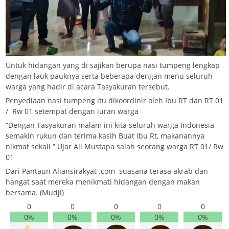
Untuk hidangan yang di sajikan berupa nasi tumpeng lengkap
dengan lauk pauknya serta beberapa dengan menu seluruh
warga yang hadir di acara Tasyakuran tersebut.
Penyediaan nasi tumpeng itu dikoordinir oleh Ibu RT dan RT 01
/ Rw 01 setempat dengan iuran warga
“Dengan Tasyakuran malam ini kita seluruh warga Indonesia
semakin rukun dan terima kasih Buat ibu Rt, makanannya
nikmat sekali ” Ujar Ali Mustapa salah seorang warga RT 01/ Rw
01
Dari Pantaun Aliansirakyat .com suasana terasa akrab dan
hangat saat mereka menikmati hidangan dengan makan
bersama. (Mudji)
0
0
0
0
0
0%
0%
0%
0%
0%