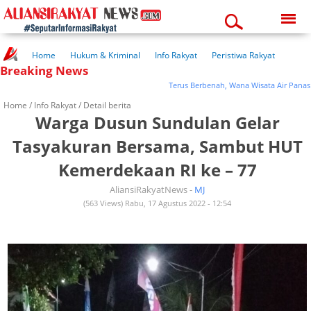
Saturday, 08-08-2026
11:18:24 am
Home
Hukum & Kriminal
Info Rakyat
Peristiwa Rakyat
Breaking News
Kuliner Rakyat
Wisata Rakyat
Opini Rakyat
Pemerintahan
Pendidikan
Kesehatan
Terus Berbenah, Wana Wisata Air Panas Prat
Home /
Info Rakyat
/ Detail berita
Warga Dusun Sundulan Gelar
Tasyakuran Bersama, Sambut HUT
Kemerdekaan RI ke – 77
AliansiRakyatNews -
MJ
(563 Views) Rabu, 17 Agustus 2022 - 12:54