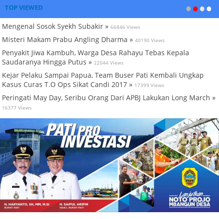
TOP VIEWED
Mengenal Sosok Syekh Subakir »
66846 Views
Misteri Makam Prabu Angling Dharma »
40190 Views
Penyakit Jiwa Kambuh, Warga Desa Rahayu Tebas Kepala
Saudaranya Hingga Putus »
22044 Views
Kejar Pelaku Sampai Papua, Team Buser Pati Kembali Ungkap
Kasus Curas T.O Ops Sikat Candi 2017 »
17399 Views
Peringati May Day, Seribu Orang Dari APBJ Lakukan Long March »
16377 Views