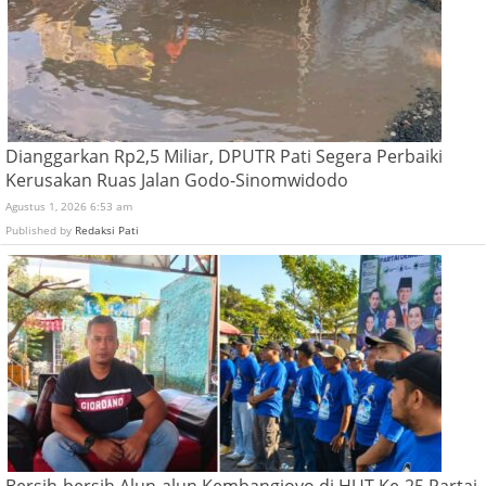
Dianggarkan Rp2,5 Miliar, DPUTR Pati Segera Perbaiki
Kerusakan Ruas Jalan Godo-Sinomwidodo
Agustus 1, 2026 6:53 am
Published by
Redaksi Pati
Bersih-bersih Alun-alun Kembangjoyo di HUT Ke-25 Partai