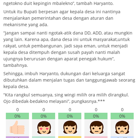
ngetokno duit kepingin mbalekno”, tambah Haryanto.
Untuk itu Bupati berpesan agar kepala desa ini nantinya
menjalankan pemerintahan desa dengan aturan dan
mekanisme yang ada.
“Jangan sampai nanti ngotak-atik dana DD, ADD, atau mungkin
yang lain. Karena apa, dana desa ini untuk masyarakat,untuk
rakyat, untuk pembangunan. Jadi saya eman, untuk menjadi
kepala desa ditempuh dengan susah payah nanti malah
ujungnya berurusan dengan aparat penegak hukum”,
tambahnya.
Sehingga, imbuh Haryanto, dukungan dari keluarga sangat
dibutuhkan dalam menjalan tugas dan tanggungjawab seorang
kepala desa.
“Kita rangkul semuanya, sing wingi milih ora milih dirangkul.
Ojo dibedak-bedakno melayani”, pungkasnya.***
0
0
0
0
0
0%
0%
0%
0%
0%