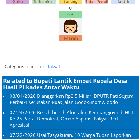
0
0%
Categorised in:
Info Rakyat
Related to Bupati Lantik Empat Kepala Desa
Hasil Pilkades Antar Waktu
08/01/2026
Dianggarkan Rp2,5 Miliar, DPUTR Pati Segera
Perbaiki Kerusakan Ruas Jalan Godo-Sinomwidodo
07/24/2026
Bersih-bersih Alun-alun Kembangjoyo di HUT
Ke-25 Partai Demokrat, Omah Aspirasi Rakyat Beri
Apresiasi
07/22/2026
Usai Tasyakuran, 10 Warga Tuban Laporkan