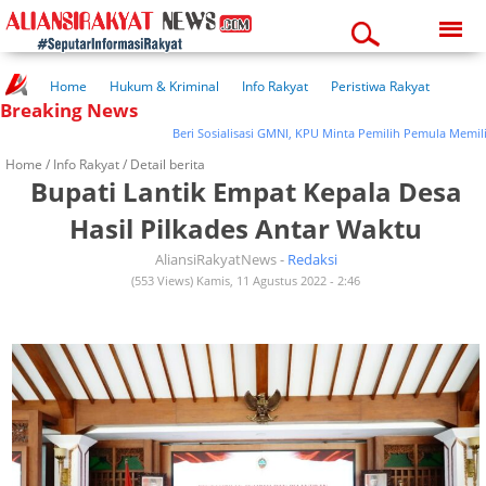
Saturday, 08-08-2026
05:02:11 pm
Home
Hukum & Kriminal
Info Rakyat
Peristiwa Rakyat
Breaking News
Kuliner Rakyat
Wisata Rakyat
Opini Rakyat
Pemerintahan
Pendidikan
Kesehatan
Beri Sosialisasi GMNI, KPU Minta Pemilih Pemula Memilih Pak
Home /
Info Rakyat
/ Detail berita
Bupati Lantik Empat Kepala Desa
Hasil Pilkades Antar Waktu
AliansiRakyatNews -
Redaksi
(553 Views) Kamis, 11 Agustus 2022 - 2:46