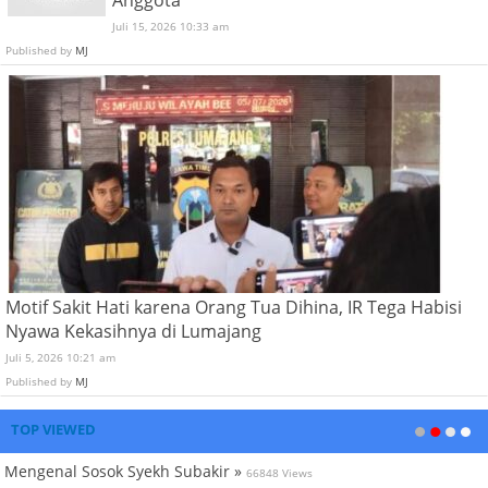
Juli 15, 2026 10:33 am
Published by
MJ
Motif Sakit Hati karena Orang Tua Dihina, IR Tega Habisi
Nyawa Kekasihnya di Lumajang
Juli 5, 2026 10:21 am
Published by
MJ
TOP VIEWED
Mengenal Sosok Syekh Subakir »
66848 Views