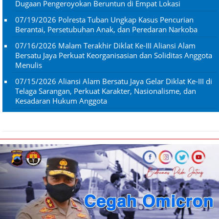
Dugaan Pengeroyokan Beruntun di Empat Lokasi
07/19/2026
Polresta Tuban Ungkap Kasus Pencurian
Berantai, Persetubuhan Anak, dan Peredaran Narkoba
07/16/2026
Malam Terakhir Diklat Ke-III Aliansi Alam
Bersatu Jaya Perkuat Keorganisasian dan Soliditas Anggota
Menulis
07/15/2026
Aliansi Alam Bersatu Jaya Gelar Diklat Ke-III di
Telaga Sarangan, Perkuat Karakter, Nasionalisme, dan
Kesadaran Hukum Anggota