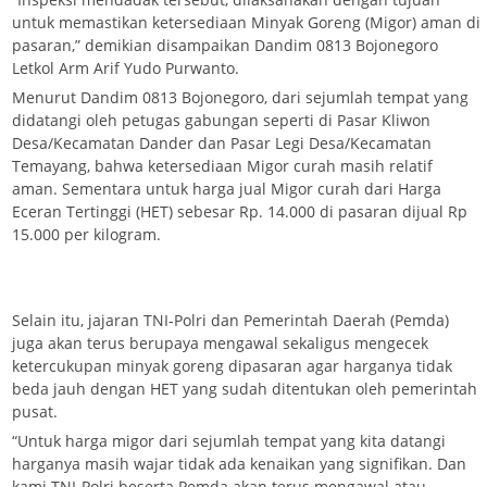
untuk memastikan ketersediaan Minyak Goreng (Migor) aman di
pasaran,” demikian disampaikan Dandim 0813 Bojonegoro
Letkol Arm Arif Yudo Purwanto.
Menurut Dandim 0813 Bojonegoro, dari sejumlah tempat yang
didatangi oleh petugas gabungan seperti di Pasar Kliwon
Desa/Kecamatan Dander dan Pasar Legi Desa/Kecamatan
Temayang, bahwa ketersediaan Migor curah masih relatif
aman. Sementara untuk harga jual Migor curah dari Harga
Eceran Tertinggi (HET) sebesar Rp. 14.000 di pasaran dijual Rp
15.000 per kilogram.
Selain itu, jajaran TNI-Polri dan Pemerintah Daerah (Pemda)
juga akan terus berupaya mengawal sekaligus mengecek
ketercukupan minyak goreng dipasaran agar harganya tidak
beda jauh dengan HET yang sudah ditentukan oleh pemerintah
pusat.
“Untuk harga migor dari sejumlah tempat yang kita datangi
harganya masih wajar tidak ada kenaikan yang signifikan. Dan
kami TNI-Polri beserta Pemda akan terus mengawal atau