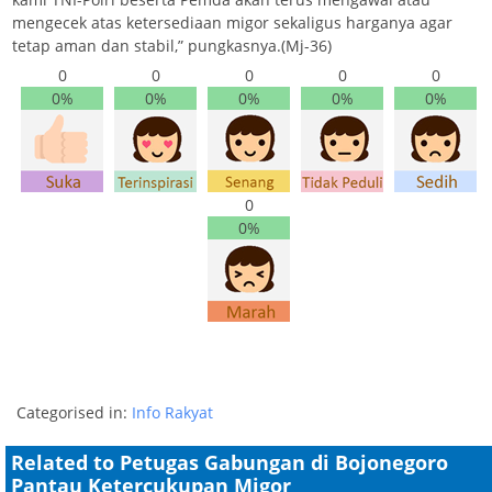
mengecek atas ketersediaan migor sekaligus harganya agar
tetap aman dan stabil,” pungkasnya.(Mj-36)
0
0
0
0
0
0%
0%
0%
0%
0%
0
0%
Categorised in:
Info Rakyat
Related to Petugas Gabungan di Bojonegoro
Pantau Ketercukupan Migor