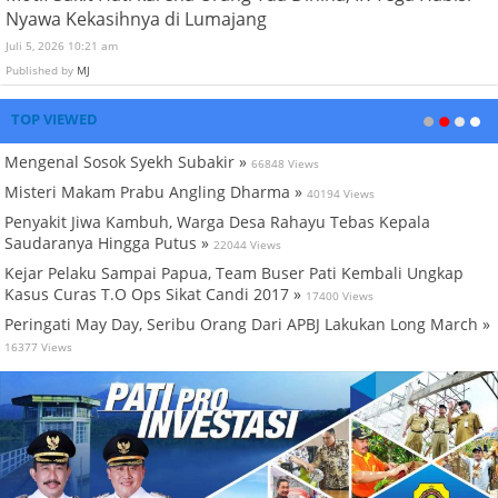
Nyawa Kekasihnya di Lumajang
Juli 5, 2026 10:21 am
Published by
MJ
TOP VIEWED
Mengenal Sosok Syekh Subakir »
66848 Views
Misteri Makam Prabu Angling Dharma »
40194 Views
Penyakit Jiwa Kambuh, Warga Desa Rahayu Tebas Kepala
Saudaranya Hingga Putus »
22044 Views
Kejar Pelaku Sampai Papua, Team Buser Pati Kembali Ungkap
Kasus Curas T.O Ops Sikat Candi 2017 »
17400 Views
Peringati May Day, Seribu Orang Dari APBJ Lakukan Long March »
16377 Views