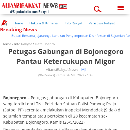
Sunday, 09-08-2026
03:46:56 pm
Home
Hukum & Kriminal
Info Rakyat
Peristiwa Rakyat
Breaking News
Kuliner Rakyat
Wisata Rakyat
Opini Rakyat
Pemerintahan
Pendidikan
Kesehatan
Bupati Bersama Jajarannya Lakukan Penyemprotan Disinfektan di Sejumlah Fasili
Home /
Info Rakyat
/ Detail berita
Petugas Gabungan di Bojonegoro
Pantau Ketercukupan Migor
AliansiRakyatNews -
MJ
(969 Views) Kamis, 26 Mei 2022 - 1:45
Bojonegoro
– Petugas gabungan di Kabupaten Bojonegoro,
yang terdiri dari TNI, Polri dan Satuan Polisi Pamong Praja
(Satpol PP) serentak melakukan Inspeksi Mendadak (Sidak) di
sejumlah tempat atau pertokoan di 28 kecamatan se-
Kabupaten Bojonegoro, Kamis (26/5/2022).
“Inspeksi mendadak tersebut, dilaksanakan dengan tujuan