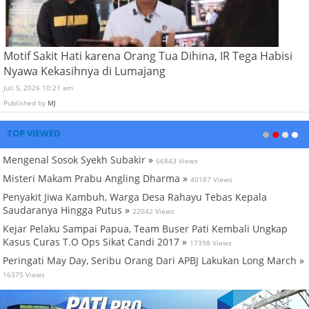
Motif Sakit Hati karena Orang Tua Dihina, IR Tega Habisi
Nyawa Kekasihnya di Lumajang
Juli 5, 2026 10:21 am
Published by
MJ
TOP VIEWED
Mengenal Sosok Syekh Subakir »
66843 Views
Misteri Makam Prabu Angling Dharma »
40187 Views
Penyakit Jiwa Kambuh, Warga Desa Rahayu Tebas Kepala
Saudaranya Hingga Putus »
22042 Views
Kejar Pelaku Sampai Papua, Team Buser Pati Kembali Ungkap
Kasus Curas T.O Ops Sikat Candi 2017 »
17398 Views
Peringati May Day, Seribu Orang Dari APBJ Lakukan Long March »
16375 Views