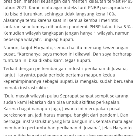
presiden, menteri keuangan dan menteri kelautan terkait PP 85
tahun 2021. Kami minta agar indeks tarif PNBP pascaproduksi
itu bisa diturunkan, sehingga tidak langsung kena 10℅.
Alasannya tentu karena saat ini semua kembali merintis
lantaran sebelumnya dihantam pandemi. PNBP kalau bisa 5 ℅ .
Kemudian wilayah tangkapan jangan hanya 1 wilayah, namun
beberapa wilayah”, ungkap Bupati.
Namun, lanjut Haryanto, semua hal itu memang kewenangan
pusat. “Karenanya, saya mohon ini dikawal. Dan saya berharap
tuntutan ini bisa dikabulkan”, tegas Bupati.
Terkait dengan perkembangan industri perikanan di Juwana,
lanjut Haryanto, pada periode pertama maupun kedua
kepemimpinannya sebagai Bupati, ia mengaku sudah berusaha
menata insfrastruktur.
“Dulu masuk wilayah pulau Seprapat sangat sempit sekarang
sudah kami lebarkan dan bisa untuk aktifitas perkapalan.
Karena bagaimanapun juga, Juwana ini merupakan pusat
perekonomian, jadi harus mampu bangkit dari pandemi. Dan
berbagai insfrastruktur yang kita bangun ini, semata mata agar
membantu pertumbuhan perikanan di Juwana”, jelas Haryanto.
Ia pun titip kepada siapapun nanti yang akan menggantikannya