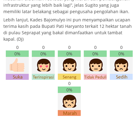
infrastruktur yang lebih baik lagi”, jelas Sugito yang juga
memiliki latar belakang sebagai pengusaha pengolahan ikan.
Lebih lanjut, Kades Bajomulyo ini pun menyampaikan ucapan
terima kasih pada Bupati Pati Haryanto terkait 12 hektar tanah
di pulau Seprapat yang bakal dimanfaatkan untuk tambat
kapal. (Dj)
0
0
0
0
0
0%
0%
0%
0%
0%
0
0%