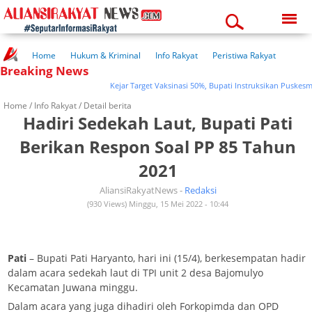
Thursday, 06-08-2026
11:26:10 pm
Home
Hukum & Kriminal
Info Rakyat
Peristiwa Rakyat
Breaking News
Kuliner Rakyat
Wisata Rakyat
Opini Rakyat
Pemerintahan
Pendidikan
Kesehatan
Kejar Target Vaksinasi 50%, Bupati Instruksikan Puskesmas C
Home /
Info Rakyat
/ Detail berita
Hadiri Sedekah Laut, Bupati Pati
Berikan Respon Soal PP 85 Tahun
2021
AliansiRakyatNews -
Redaksi
(930 Views) Minggu, 15 Mei 2022 - 10:44
Pati
– Bupati Pati Haryanto, hari ini (15/4), berkesempatan hadir
dalam acara sedekah laut di TPI unit 2 desa Bajomulyo
Kecamatan Juwana minggu.
Dalam acara yang juga dihadiri oleh Forkopimda dan OPD