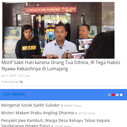
Motif Sakit Hati karena Orang Tua Dihina, IR Tega Habisi
Nyawa Kekasihnya di Lumajang
Juli 5, 2026 10:21 am
Published by
MJ
TOP VIEWED
Mengenal Sosok Syekh Subakir »
66848 Views
Misteri Makam Prabu Angling Dharma »
40190 Views
Penyakit Jiwa Kambuh, Warga Desa Rahayu Tebas Kepala
Saudaranya Hingga Putus »
22044 Views