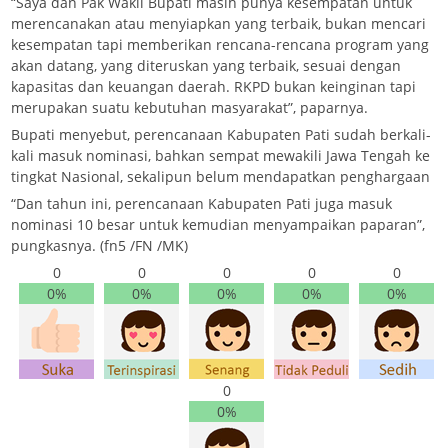
“Saya dan Pak Wakil Bupati masih punya kesempatan untuk
merencanakan atau menyiapkan yang terbaik, bukan mencari
kesempatan tapi memberikan rencana-rencana program yang
akan datang, yang diteruskan yang terbaik, sesuai dengan
kapasitas dan keuangan daerah. RKPD bukan keinginan tapi
merupakan suatu kebutuhan masyarakat”, paparnya.
Bupati menyebut, perencanaan Kabupaten Pati sudah berkali-
kali masuk nominasi, bahkan sempat mewakili Jawa Tengah ke
tingkat Nasional, sekalipun belum mendapatkan penghargaan
“Dan tahun ini, perencanaan Kabupaten Pati juga masuk
nominasi 10 besar untuk kemudian menyampaikan paparan”,
pungkasnya. (fn5 /FN /MK)
0
0
0
0
0
0%
0%
0%
0%
0%
0
0%