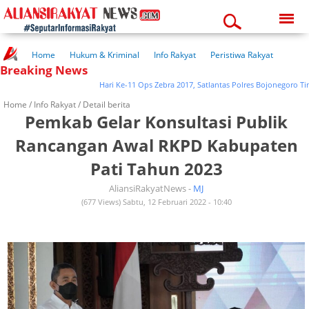
Saturday, 08-08-2026
07:06:38 pm
Home
Hukum & Kriminal
Info Rakyat
Peristiwa Rakyat
Breaking News
Kuliner Rakyat
Wisata Rakyat
Opini Rakyat
Pemerintahan
Pendidikan
Kesehatan
Hari Ke-11 Ops Zebra 2017, Satlantas Polres Bojonegoro Tindak
Home /
Info Rakyat
/ Detail berita
Pemkab Gelar Konsultasi Publik
Rancangan Awal RKPD Kabupaten
Pati Tahun 2023
AliansiRakyatNews -
MJ
(677 Views) Sabtu, 12 Februari 2022 - 10:40