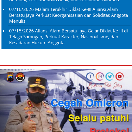
07/16/2026
Malam Terakhir Diklat Ke-III Aliansi Alam
Bersatu Jaya Perkuat Keorganisasian dan Soliditas Anggota
Menulis
07/15/2026
Aliansi Alam Bersatu Jaya Gelar Diklat Ke-III di
Telaga Sarangan, Perkuat Karakter, Nasionalisme, dan
Kesadaran Hukum Anggota