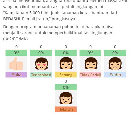
asri. Ia menyebutkan, arang taruna dibantu elemen masyarakat
yang ada ikut membantu aksi peduli lingkungan ini.
“Kami tanam 5.000 bibit jenis tanaman keras bantuan dari
BPDASHL Pemali Jratun,” pungkasnya.
Dengan program penanaman pohon ini diharapkan bisa
menjadi sarana untuk memperbaiki kualitas lingkungan.
(po2/PO/MK)
0
0
0
0
0
0%
0%
0%
0%
0%
0
0%