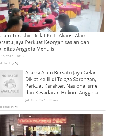
lam Terakhir Diklat Ke-III Aliansi Alam
ersatu Jaya Perkuat Keorganisasian dan
oliditas Anggota Menulis
i 16, 2026 1:07 pm
blished by
MJ
Aliansi Alam Bersatu Jaya Gelar
Diklat Ke-III di Telaga Sarangan,
Perkuat Karakter, Nasionalisme,
dan Kesadaran Hukum Anggota
Juli 15, 2026 10:33 am
blished by
MJ