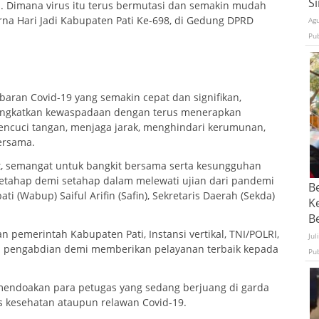
S
. Dimana virus itu terus bermutasi dan semakin mudah
rna Hari Jadi Kabupaten Pati Ke-698, di Gedung DPRD
Ag
Pu
aran Covid-19 yang semakin cepat dan signifikan,
ingkatkan kewaspadaan dengan terus menerapkan
encuci tangan, menjaga jarak, menghindari kerumunan,
ersama.
t, semangat untuk bangkit bersama serta kesungguhan
 setahap demi setahap dalam melewati ujian dari pandemi
B
ati (Wabup) Saiful Arifin (Safin), Sekretaris Daerah (Sekda)
K
Be
n pemerintah Kabupaten Pati, Instansi vertikal, TNI/POLRI,
Jul
an pengabdian demi memberikan pelayanan terbaik kepada
Pu
mendoakan para petugas yang sedang berjuang di garda
 kesehatan ataupun relawan Covid-19.