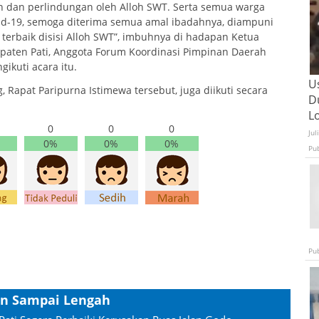
n dan perlindungan oleh Alloh SWT. Serta semua warga
id-19, semoga diterima semua amal ibadahnya, diampuni
terbaik disisi Alloh SWT”, imbuhnya di hadapan Ketua
paten Pati, Anggota Forum Koordinasi Pimpinan Daerah
ikuti acara itu.
U
 Rapat Paripurna Istimewa tersebut, juga diikuti secara
D
L
0
0
0
Jul
0%
0%
0%
Pu
Pu
gan Sampai Lengah