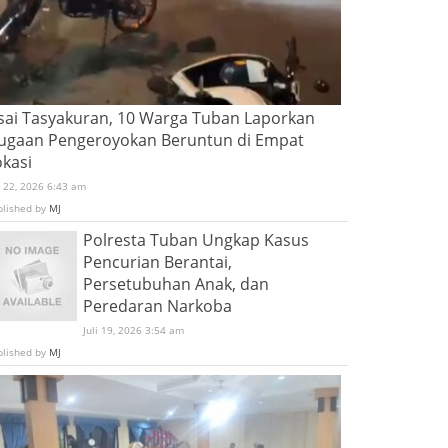
sai Tasyakuran, 10 Warga Tuban Laporkan
ugaan Pengeroyokan Beruntun di Empat
okasi
i 22, 2026 6:43 am
blished by
MJ
Polresta Tuban Ungkap Kasus
Pencurian Berantai,
Persetubuhan Anak, dan
Peredaran Narkoba
Juli 19, 2026 3:54 am
blished by
MJ