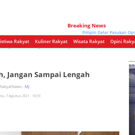
Breaking News
Pimpin Gelar Pasukan Ops. Kes
istiwa Rakyat
Kuliner Rakyat
Wisata Rakyat
Opini Raky
a Rakyat
Kuliner Rakyat
Wisata Rakyat
Opini Rakyat
Pemerintahan
h, Jangan Sampai Lengah
iRakyatNews -
MJ
btu, 7 Agustus 2021 - 10:33