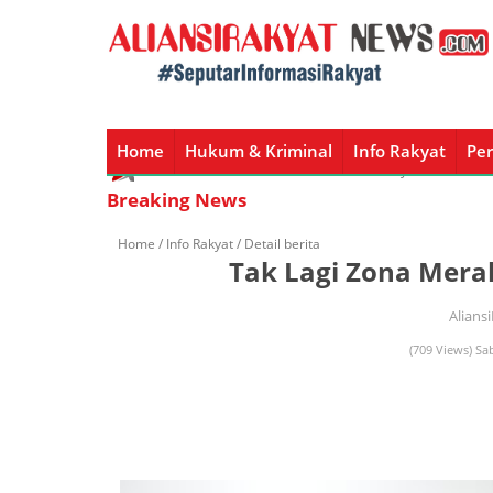
Home
Hukum & Kriminal
Info Rakyat
Per
Home
Hukum & Kriminal
Info Rakyat
Peristiw
Breaking News
Home /
Info Rakyat
/ Detail berita
Tak Lagi Zona Mera
Alians
(709 Views) Sa