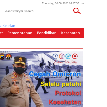
Thursday, 06-08-2026 08:47:55 pm
elamatan 2024, Kapolres : Patuhi Aturan Berlalulintas Demi Kamse
at
Pemerintahan
Pendidikan
Kesehatan
Pendidikan
Kesehatan