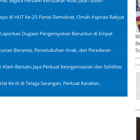
Pati Segera Perbaiki Kerusakan Ruas Jalan Godo-
oyo di HUT Ke-25 Partai Demokrat, Omah Aspirasi Rakyat
n Laporkan Dugaan Pengeroyokan Beruntun di Empat
Ma
B
urian Berantai, Persetubuhan Anak, dan Peredaran
S
Jul
Pu
si Alam Bersatu Jaya Perkuat Keorganisasian dan Soliditas
lat Ke-III di Telaga Sarangan, Perkuat Karakter,
Pu