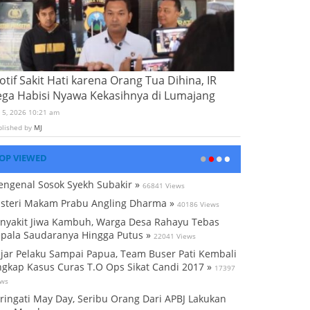
tif Sakit Hati karena Orang Tua Dihina, IR
ega Habisi Nyawa Kekasihnya di Lumajang
i 5, 2026 10:21 am
blished by
MJ
OP VIEWED
ngenal Sosok Syekh Subakir »
66841 Views
steri Makam Prabu Angling Dharma »
40186 Views
nyakit Jiwa Kambuh, Warga Desa Rahayu Tebas
pala Saudaranya Hingga Putus »
22041 Views
jar Pelaku Sampai Papua, Team Buser Pati Kembali
gkap Kasus Curas T.O Ops Sikat Candi 2017 »
17397
ews
ringati May Day, Seribu Orang Dari APBJ Lakukan