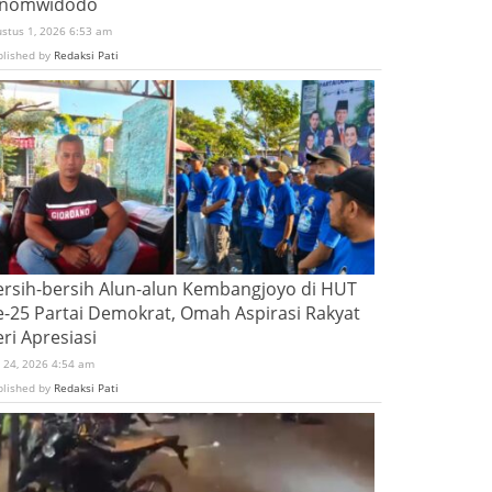
inomwidodo
ustus 1, 2026 6:53 am
blished by
Redaksi Pati
ersih-bersih Alun-alun Kembangjoyo di HUT
e-25 Partai Demokrat, Omah Aspirasi Rakyat
ri Apresiasi
i 24, 2026 4:54 am
blished by
Redaksi Pati