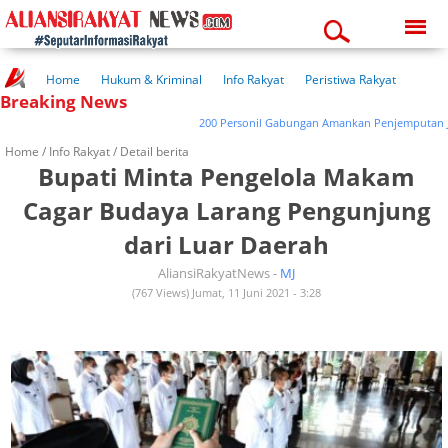
Saturday, 08-08-2026
04:42:02 pm
Home
Hukum & Kriminal
Info Rakyat
Peristiwa Rakyat
Breaking News
Kuliner Rakyat
Wisata Rakyat
Opini Rakyat
Pemerintahan
Pendidikan
Kesehatan
200 Personil Gabungan Amankan Penjemputan Jama’
Home /
Info Rakyat
/ Detail berita
Bupati Minta Pengelola Makam
Cagar Budaya Larang Pengunjung
dari Luar Daerah
AliansiRakyatNews -
MJ
(767 Views) Jumat, 11 Juni 2021 - 3:28