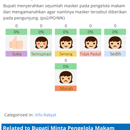
Bupati menyerahkan sejumlah masker pada pengelola makam
dan mengamanahkan agar nantinya masker tersebut diberikan
pada pengunjung. (po2/PO/MK)
0
0
0
0
0
0%
0%
0%
0%
0%
0
0%
Categorised in:
Info Rakyat
Related to Bupati Minta Pengelola Makam