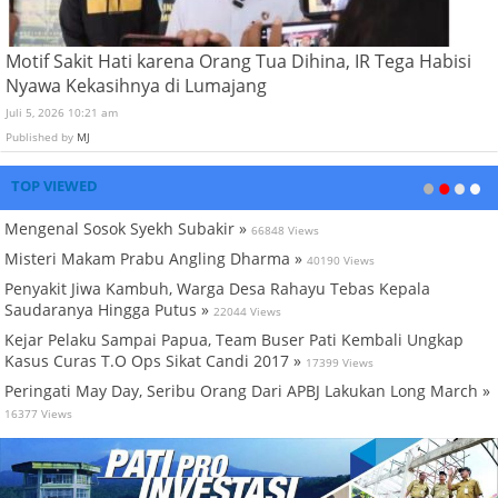
Motif Sakit Hati karena Orang Tua Dihina, IR Tega Habisi
Nyawa Kekasihnya di Lumajang
Juli 5, 2026 10:21 am
Published by
MJ
TOP VIEWED
Mengenal Sosok Syekh Subakir »
66848 Views
Misteri Makam Prabu Angling Dharma »
40190 Views
Penyakit Jiwa Kambuh, Warga Desa Rahayu Tebas Kepala
Saudaranya Hingga Putus »
22044 Views
Kejar Pelaku Sampai Papua, Team Buser Pati Kembali Ungkap
Kasus Curas T.O Ops Sikat Candi 2017 »
17399 Views
Peringati May Day, Seribu Orang Dari APBJ Lakukan Long March »
16377 Views