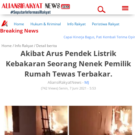
Monday, 10-08-2026
09:22:43 am
Home
Hukum & Kriminal
Info Rakyat
Peristiwa Rakyat
Breaking News
Kuliner Rakyat
Wisata Rakyat
Opini Rakyat
Pemerintahan
Pendidikan
Kesehatan
Capai Kinerja Bagus, Pati Kembali Terima Opini
Home /
Info Rakyat
/ Detail berita
Akibat Arus Pendek Listrik
Kebakaran Seorang Nenek Pemilik
Rumah Tewas Terbakar.
AliansiRakyatNews -
MJ
(742 Views) Senin, 7 Juni 2021 - 5:53