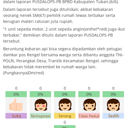
dalam laporan PUSDALOPS-PB BPBD Kabupaten Tuban.(6/6).
Dalam laporan tersebut juga dituliskan, akibat kebakaran
seorang nenek SM(67) pemilik rumah tewas terbakar serta
kerugian materi ratusan juta rupiah.
“1 unit sepeda motor, 2 unit sepeda angin(onthel*red) juga ikut
terbakar,” demikian ditulis dalam laporan PUSDALOPS-PB
tersebut.
Beruntung kobaran api bisa segera dipadamkan oleh petugas
damkar pos Rengel bersama warga serta dibantu anggota TNI-
POLRI, Perangkat Desa, Trantib Kecamatan Rengel, sehingga
kebakaran tidak merembet ke rumah warga lain.
(Pungkasnya)Dm/red)
0
0
0
0
0
0%
0%
0%
0%
0%
0