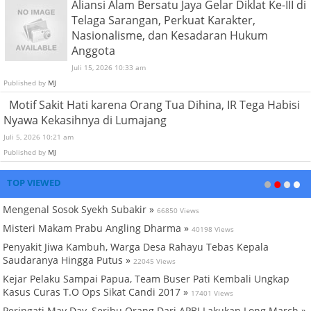
Aliansi Alam Bersatu Jaya Gelar Diklat Ke-III di
Telaga Sarangan, Perkuat Karakter,
Nasionalisme, dan Kesadaran Hukum
Anggota
Juli 15, 2026 10:33 am
Published by
MJ
Motif Sakit Hati karena Orang Tua Dihina, IR Tega Habisi
Nyawa Kekasihnya di Lumajang
Juli 5, 2026 10:21 am
Published by
MJ
TOP VIEWED
Mengenal Sosok Syekh Subakir »
66850 Views
Misteri Makam Prabu Angling Dharma »
40198 Views
Penyakit Jiwa Kambuh, Warga Desa Rahayu Tebas Kepala
Saudaranya Hingga Putus »
22045 Views
Kejar Pelaku Sampai Papua, Team Buser Pati Kembali Ungkap
Kasus Curas T.O Ops Sikat Candi 2017 »
17401 Views
Peringati May Day, Seribu Orang Dari APBJ Lakukan Long March »