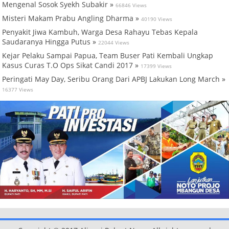
Mengenal Sosok Syekh Subakir »
66846 Views
Misteri Makam Prabu Angling Dharma »
40190 Views
Penyakit Jiwa Kambuh, Warga Desa Rahayu Tebas Kepala
Saudaranya Hingga Putus »
22044 Views
Kejar Pelaku Sampai Papua, Team Buser Pati Kembali Ungkap
Kasus Curas T.O Ops Sikat Candi 2017 »
17399 Views
Peringati May Day, Seribu Orang Dari APBJ Lakukan Long March »
16377 Views