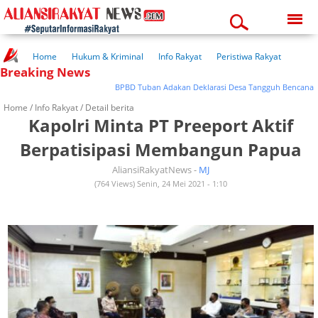
Saturday, 08-08-2026
12:18:21 pm
Home
Hukum & Kriminal
Info Rakyat
Peristiwa Rakyat
Breaking News
Kuliner Rakyat
Wisata Rakyat
Opini Rakyat
Pemerintahan
Pendidikan
Kesehatan
BPBD Tuban Adakan Deklarasi Desa Tangguh Bencana
Home /
Info Rakyat
/ Detail berita
Kapolri Minta PT Preeport Aktif
Berpatisipasi Membangun Papua
AliansiRakyatNews -
MJ
(764 Views) Senin, 24 Mei 2021 - 1:10