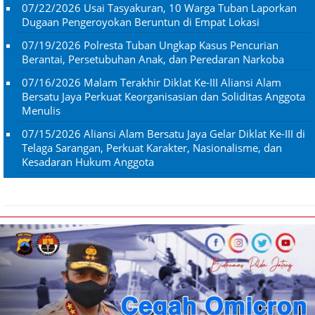
07/22/2026
Usai Tasyakuran, 10 Warga Tuban Laporkan
Dugaan Pengeroyokan Beruntun di Empat Lokasi
07/19/2026
Polresta Tuban Ungkap Kasus Pencurian
Berantai, Persetubuhan Anak, dan Peredaran Narkoba
07/16/2026
Malam Terakhir Diklat Ke-III Aliansi Alam
Bersatu Jaya Perkuat Keorganisasian dan Soliditas Anggota
Menulis
07/15/2026
Aliansi Alam Bersatu Jaya Gelar Diklat Ke-III di
Telaga Sarangan, Perkuat Karakter, Nasionalisme, dan
Kesadaran Hukum Anggota