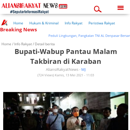
Saturday, 08-08-2026
01:03:16 am
Home
Hukum & Kriminal
Info Rakyat
Peristiwa Rakyat
Breaking News
Kuliner Rakyat
Wisata Rakyat
Opini Rakyat
Pemerintahan
Pendidikan
Kesehatan
Peduli Lingkungan, Pangkalan TNI AL Denpasar Bersama Ma
Home /
Info Rakyat
/ Detail berita
Bupati-Wabup Pantau Malam
Takbiran di Karaban
AliansiRakyatNews -
MJ
(724 Views) Kamis, 13 Mei 2021 - 11:03