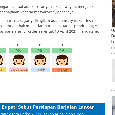
angan sampai ada kecurangan – kecurangan, menjelek –
kebahagiaan kepada masyarakat”, paparnya.
salahan, maka yang dirugikan adalah masyarakat desa
da semua pihak mulai dari panitia, cakades, pendukung dan
U
tas pagelaran pilkades serentak 10 April 2021 mendatang.
D
L
0
0
0
Jul
0%
0%
0%
Pu
Pu
, Bupati Sebut Persiapan Berjalan Lancar
Pati Segera Perbaiki Kerusakan Ruas Jalan Godo-