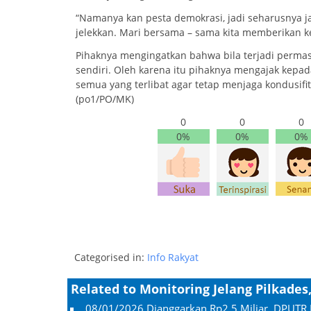
“Namanya kan pesta demokrasi, jadi seharusnya j
jelekkan. Mari bersama – sama kita memberikan 
Pihaknya mengingatkan bahwa bila terjadi perma
sendiri. Oleh karena itu pihaknya mengajak kepa
semua yang terlibat agar tetap menjaga kondusifi
(po1/PO/MK)
0
0
0
0%
0%
0%
Categorised in:
Info Rakyat
Related to Monitoring Jelang Pilkades
08/01/2026
Dianggarkan Rp2,5 Miliar, DPUTR 