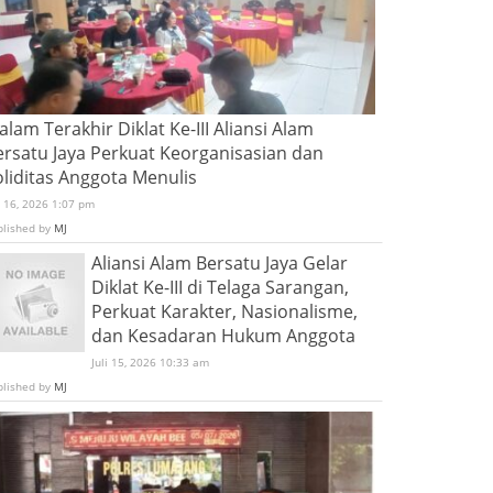
lam Terakhir Diklat Ke-III Aliansi Alam
ersatu Jaya Perkuat Keorganisasian dan
oliditas Anggota Menulis
i 16, 2026 1:07 pm
blished by
MJ
Aliansi Alam Bersatu Jaya Gelar
Diklat Ke-III di Telaga Sarangan,
Perkuat Karakter, Nasionalisme,
dan Kesadaran Hukum Anggota
Juli 15, 2026 10:33 am
blished by
MJ