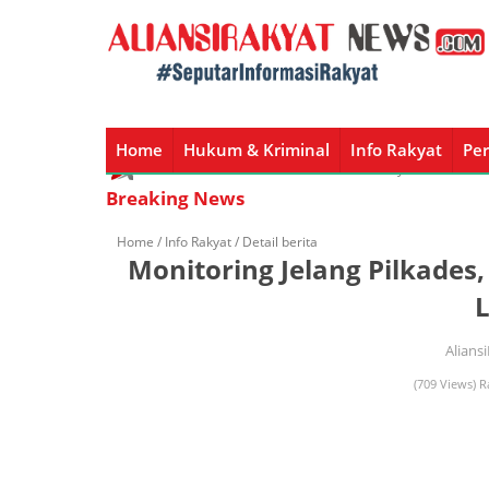
Home
Hukum & Kriminal
Info Rakyat
Per
Home
Hukum & Kriminal
Info Rakyat
Peristiw
Breaking News
Home /
Info Rakyat
/ Detail berita
Monitoring Jelang Pilkades,
Alians
(709 Views) R