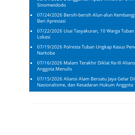
Sinomwidodo
07/24/2026
Bersih-bersih Alun-alun Kembangj
Beri Apresiasi
07/22/2026
Usai Tasyakuran, 10 Warga Tuba
Lokasi
07/19/2026
Polresta Tuban Ungkap Kasus Penc
Narkoba
07/16/2026
Malam Terakhir Diklat Ke-III Alian
Anggota Menulis
07/15/2026
Aliansi Alam Bersatu Jaya Gelar Dik
Nasionalisme, dan Kesadaran Hukum Anggota