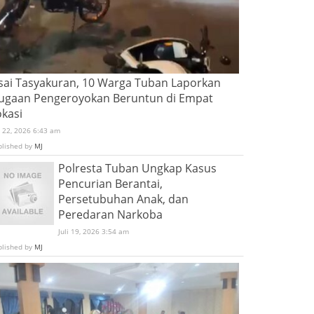
sai Tasyakuran, 10 Warga Tuban Laporkan
ugaan Pengeroyokan Beruntun di Empat
okasi
i 22, 2026 6:43 am
blished by
MJ
Polresta Tuban Ungkap Kasus
Pencurian Berantai,
Persetubuhan Anak, dan
Peredaran Narkoba
Juli 19, 2026 3:54 am
blished by
MJ