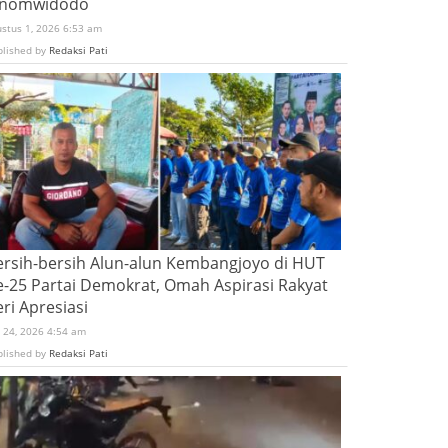
inomwidodo
ustus 1, 2026 6:53 am
blished by
Redaksi Pati
ersih-bersih Alun-alun Kembangjoyo di HUT
e-25 Partai Demokrat, Omah Aspirasi Rakyat
ri Apresiasi
i 24, 2026 4:54 am
blished by
Redaksi Pati