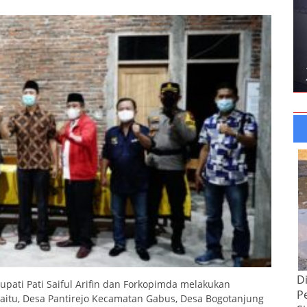
D
upati Pati Saiful Arifin dan Forkopimda melakukan
P
 Yaitu, Desa Pantirejo Kecamatan Gabus, Desa Bogotanjung