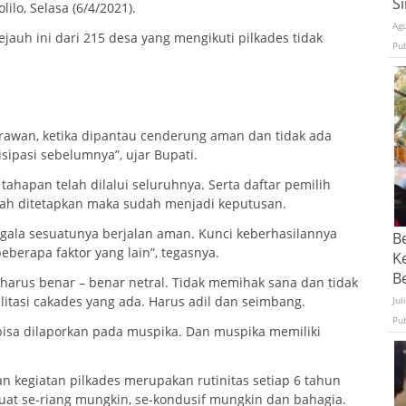
S
lo, Selasa (6/4/2021).
Ag
uh ini dari 215 desa yang mengikuti pilkades tidak
Pu
 rawan, ketika dipantau cenderung aman dan tidak ada
isipasi sebelumnya”, ujar Bupati.
tahapan telah dilalui seluruhnya. Serta daftar pemilih
udah ditetapkan maka sudah menjadi keputusan.
egala sesuatunya berjalan aman. Kunci keberhasilannya
B
eberapa faktor yang lain”, tegasnya.
K
Be
, harus benar – benar netral. Tidak memihak sana dan tidak
litasi cakades yang ada. Harus adil dan seimbang.
Jul
Pu
a bisa dilaporkan pada muspika. Dan muspika memiliki
n kegiatan pilkades merupakan rutinitas setiap 6 tahun
buat se-riang mungkin, se-kondusif mungkin dan bahagia.