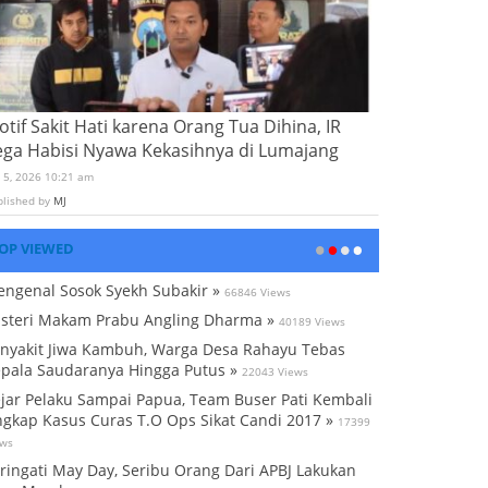
tif Sakit Hati karena Orang Tua Dihina, IR
ega Habisi Nyawa Kekasihnya di Lumajang
i 5, 2026 10:21 am
blished by
MJ
OP VIEWED
ngenal Sosok Syekh Subakir »
66846 Views
steri Makam Prabu Angling Dharma »
40189 Views
nyakit Jiwa Kambuh, Warga Desa Rahayu Tebas
pala Saudaranya Hingga Putus »
22043 Views
jar Pelaku Sampai Papua, Team Buser Pati Kembali
gkap Kasus Curas T.O Ops Sikat Candi 2017 »
17399
ews
ringati May Day, Seribu Orang Dari APBJ Lakukan