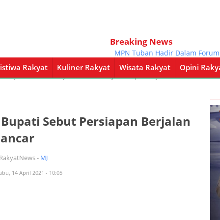
Breaking News
MPN Tuban Hadir Dalam Forum Bak
istiwa Rakyat
Kuliner Rakyat
Wisata Rakyat
Opini Raky
a Rakyat
Kuliner Rakyat
Wisata Rakyat
Opini Rakyat
Pemerintahan
 Bupati Sebut Persiapan Berjalan
Lancar
iRakyatNews -
MJ
abu, 14 April 2021 - 10:05