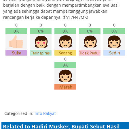
berjalan dengan baik, dengan mempertimbangkan evaluasi
yang ada sehingga dapat mempertanggung jawabkan
rancangan kerja ke depannya. (fn1 /FN /MK)
0
0
0
0
0
0%
0%
0%
0%
0%
0
0%
Categorised in:
Info Rakyat
Related to Hadiri Musker, Bupati Sebut Hasil