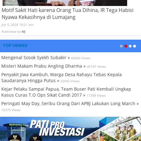
Motif Sakit Hati karena Orang Tua Dihina, IR Tega Habisi
Nyawa Kekasihnya di Lumajang
Juli 5, 2026 10:21 am
Published by
MJ
TOP VIEWED
Mengenal Sosok Syekh Subakir »
66843 Views
Misteri Makam Prabu Angling Dharma »
40187 Views
Penyakit Jiwa Kambuh, Warga Desa Rahayu Tebas Kepala
Saudaranya Hingga Putus »
22042 Views
Kejar Pelaku Sampai Papua, Team Buser Pati Kembali Ungkap
Kasus Curas T.O Ops Sikat Candi 2017 »
17398 Views
Peringati May Day, Seribu Orang Dari APBJ Lakukan Long March »
16375 Views