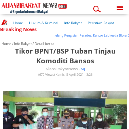
Saturday, 08-08-2026
07:34:19 pm
Home
Hukum & Kriminal
Info Rakyat
Peristiwa Rakyat
Breaking News
Kuliner Rakyat
Wisata Rakyat
Opini Rakyat
Pemerintahan
Pendidikan
Kesehatan
Jelang Pengisian Perades, Kantor Labkesda Blora Dipen
Home /
Info Rakyat
/ Detail berita
Tikor BPNT/BSP Tuban Tinjau
Komoditi Bansos
AliansiRakyatNews -
MJ
(670 Views) Kamis, 8 April 2021 - 3:26