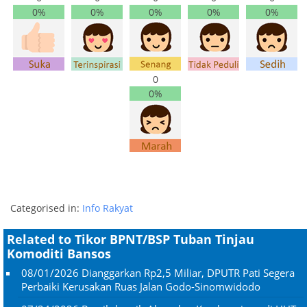
0%
0%
0%
0%
0%
0
0%
Categorised in:
Info Rakyat
Related to Tikor BPNT/BSP Tuban Tinjau
Komoditi Bansos
08/01/2026
Dianggarkan Rp2,5 Miliar, DPUTR Pati Segera
Perbaiki Kerusakan Ruas Jalan Godo-Sinomwidodo