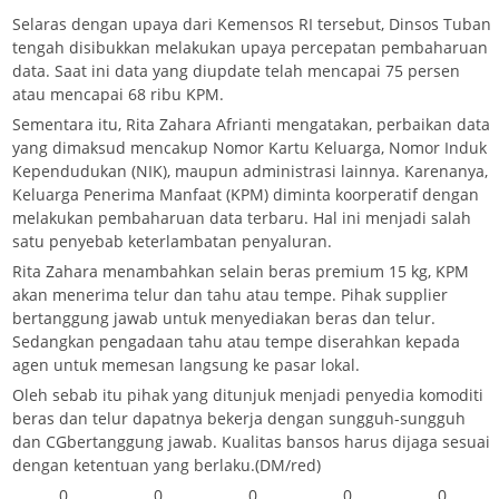
Selaras dengan upaya dari Kemensos RI tersebut, Dinsos Tuban
tengah disibukkan melakukan upaya percepatan pembaharuan
data. Saat ini data yang diupdate telah mencapai 75 persen
atau mencapai 68 ribu KPM.
Sementara itu, Rita Zahara Afrianti mengatakan, perbaikan data
yang dimaksud mencakup Nomor Kartu Keluarga, Nomor Induk
Kependudukan (NIK), maupun administrasi lainnya. Karenanya,
Keluarga Penerima Manfaat (KPM) diminta koorperatif dengan
melakukan pembaharuan data terbaru. Hal ini menjadi salah
satu penyebab keterlambatan penyaluran.
Rita Zahara menambahkan selain beras premium 15 kg, KPM
akan menerima telur dan tahu atau tempe. Pihak supplier
bertanggung jawab untuk menyediakan beras dan telur.
Sedangkan pengadaan tahu atau tempe diserahkan kepada
agen untuk memesan langsung ke pasar lokal.
Oleh sebab itu pihak yang ditunjuk menjadi penyedia komoditi
beras dan telur dapatnya bekerja dengan sungguh-sungguh
dan CGbertanggung jawab. Kualitas bansos harus dijaga sesuai
dengan ketentuan yang berlaku.(DM/red)
0
0
0
0
0