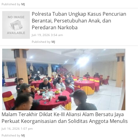
Published by
MJ
Polresta Tuban Ungkap Kasus Pencurian
Berantai, Persetubuhan Anak, dan
Peredaran Narkoba
Juli 19, 2026 3:54 am
Published by
MJ
Malam Terakhir Diklat Ke-III Aliansi Alam Bersatu Jaya
Perkuat Keorganisasian dan Soliditas Anggota Menulis
Juli 16, 2026 1:07 pm
Published by
MJ