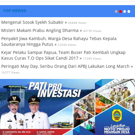
TOP VIEWED
Mengenal Sosok Syekh Subakir »
66848 Views
Misteri Makam Prabu Angling Dharma »
40190 Views
Penyakit Jiwa Kambuh, Warga Desa Rahayu Tebas Kepala
Saudaranya Hingga Putus »
22044 Views
Kejar Pelaku Sampai Papua, Team Buser Pati Kembali Ungkap
Kasus Curas T.O Ops Sikat Candi 2017 »
17399 Views
Peringati May Day, Seribu Orang Dari APBJ Lakukan Long March »
16377 Views