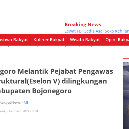
Breaking News
Kenal Lewat FB, Gadis Asal Soko Kehilanga
istiwa Rakyat
Kuliner Rakyat
Wisata Rakyat
Opini Raky
a Rakyat
Kuliner Rakyat
Wisata Rakyat
Opini Rakyat
Pemerintahan
goro Melantik Pejabat Pengawas
truktural(Eselon V) dilingkungan
bupaten Bojonegoro
iRakyatNews -
MJ
asa, 9 Februari 2021 - 5:01