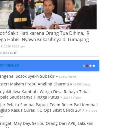
tif Sakit Hati karena Orang Tua Dihina, IR
ega Habisi Nyawa Kekasihnya di Lumajang
i 5, 2026 10:21 am
blished by
MJ
OP VIEWED
ngenal Sosok Syekh Subakir »
66846 Views
steri Makam Prabu Angling Dharma »
40190 Views
nyakit Jiwa Kambuh, Warga Desa Rahayu Tebas
pala Saudaranya Hingga Putus »
22044 Views
jar Pelaku Sampai Papua, Team Buser Pati Kembali
gkap Kasus Curas T.O Ops Sikat Candi 2017 »
17399
ews
ringati May Day, Seribu Orang Dari APBJ Lakukan