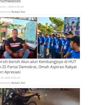
inomwidodo
ustus 1, 2026 6:53 am
blished by
Redaksi Pati
ersih-bersih Alun-alun Kembangjoyo di HUT
e-25 Partai Demokrat, Omah Aspirasi Rakyat
ri Apresiasi
i 24, 2026 4:54 am
blished by
Redaksi Pati