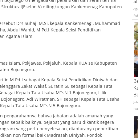
n Bojonegoro mengadakan pelantikan dan serah terima
S
at Struktural(Eselon V) dilingkungan Kankemenag Kabupaten
Ag
Pu
tersebut Drs Suhaji M.Si, kepala Kankemenag , Muhammad
ha, Abdul Wahid, M.Pd.I Kepala Seksi Pendidikan
kan Agama Islam.
as Islam, Pokjawas, Pokjaluh. Kepala KUA se Kabupaten
aten Bojonegoro.
ifin M.Pd.I sebagai Kepala Seksi Pendidikan Diniyah dan
B
elenggara Zakat Wakaf, Suratin SE sebagai Kepala Tata
K
bagai Kepala Tata Usaha MTsN 1 Bojonegoro, Lilik
Be
 Bojonegoro, Adi Wiratman, SH sebagai Kepala Tata Usaha
Jul
i Kepala Tata Usaha MTsN 5 Bojonegoro.
Pu
an pengarahannya bahwa jabatan adalah amanah yang
ngan sebaik baiknya, pejabat yang baru dikantik segera
rogram yang perlu penyelesaian, diantaranya penertiban
idikan non formal baik Madrasah Diniyah, Pondok