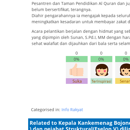
Pesantren dan Taman Pendidikan Al Quran dan jug
belum bersertifikat, terangnya.
Diahir pengarahannya ia mengajak kepada seluru
meningkatkan kesadaran untuk membayar zakat d
Acara pelantikan berjalan dengan hidmat yang 
yang dipimpin oleh Sunan, S.Pd.I, MM dengan h
sehat walafiat dan dijauhkan dari bala serta sela
0
0
0
0%
0%
0%
Categorised in:
Info Rakyat
Related to Kepala Kankemenag Bojone
) dan pejabat Struktural(Eselon V) 