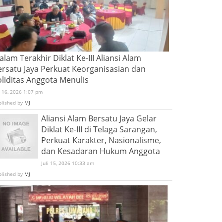
lam Terakhir Diklat Ke-III Aliansi Alam
ersatu Jaya Perkuat Keorganisasian dan
oliditas Anggota Menulis
i 16, 2026 1:07 pm
blished by
MJ
Aliansi Alam Bersatu Jaya Gelar
Diklat Ke-III di Telaga Sarangan,
Perkuat Karakter, Nasionalisme,
dan Kesadaran Hukum Anggota
Juli 15, 2026 10:33 am
blished by
MJ