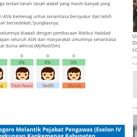
a terkait tanah tanah wakaf yang masih banyak yang
h ASN Kemenag untuk senantiasa bersyukur dan lebih
an bersedekah,”pungkasnya.
sebelumnya diawali dengan pembacaan Rotibul Haddad
U
arapan seluruh ASN dan masyarakat umumnya senantiasa
D
mat dunia akhirat.(Mj/Red/Dm)
L
0
0
0
Jul
0%
0%
0%
Pu
Pu
goro Melantik Pejabat Pengawas (Eselon IV
dilingkungan Kankemenag Kabupaten