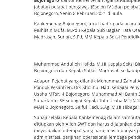
Bojonegoro
-Kantor Kementerian Agama Kabupate
jabatan pejabat pengawas (Eselon IV ) dan pejab
Bojonegoro, Senin 8 Pebruari 2021 di aula
Kankemenag Bojonegoro, turut hadir pada acara 
Muhlisin Mufa, M.Pd.I Kepala Sub Bagian Tata Usa
Madrasah, Sunan, S.Pd, MM Kepala Seksi Pendidi
Muhammad Andulloh Hafidz, M.HI Kepala Seksi Bim
Bojonegoro dan Kepala Satker Madrasah se kabup
Adapun Pejabat yang dilantik Mohammad Zainal Ar
Pondok Pesantren, Drs Sholihul Hadi sebagai Peny
Usaha MTsN 4 Bojonegoro, Muhammad Ali Banin Se
Suhartanto, SE sebagai Kepala Tata Usaha MTsN 2
MAN 2 Bojonegoro, Saiful Hadi, S.Ag, M.HI sebaga
Suhaji selaku Kepala Kankemenag dalam sambut
dititipkan oleh Alloh SWT dan harus dijalankan de
meyesuaikan ditempat yang baru, masih banyak p
administrasi, perijinan operasional lembaga pend