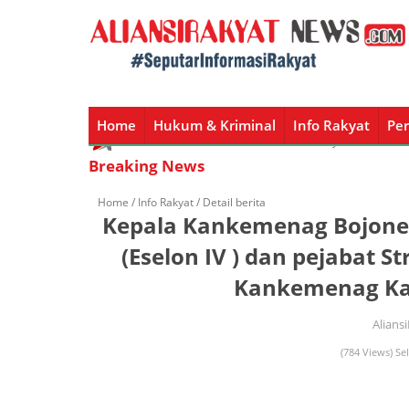
Home
Hukum & Kriminal
Info Rakyat
Per
Home
Hukum & Kriminal
Info Rakyat
Peristiw
Breaking News
Home /
Info Rakyat
/ Detail berita
Kepala Kankemenag Bojone
(Eselon IV ) dan pejabat S
Kankemenag Ka
Alians
(784 Views) Sel