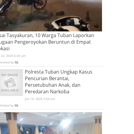
sai Tasyakuran, 10 Warga Tuban Laporkan
ugaan Pengeroyokan Beruntun di Empat
okasi
i 22, 2026 6:43 am
blished by
MJ
Polresta Tuban Ungkap Kasus
Pencurian Berantai,
Persetubuhan Anak, dan
Peredaran Narkoba
Juli 19, 2026 3:54 am
blished by
MJ