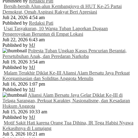
Published by
Redaksi Pati
Bersih-bersih Alun-alun Kembangjoyo di HUT Ke-25 Partai
Demokrat, Omah Aspirasi Rakyat Beri Apresiasi
Juli 24, 2026 4:54 am
Published by
Redaksi Pati
Usai Tasyakuran, 10 Warga Tuban Laporkan Dugaan
Pengeroyokan Beruntun di Empat Lokasi
Juli 22, 2026 6:43 am
Published by
MJ
Polresta Tuban Ungkap Kasus Pencurian Berantai,
Persetubuhan Anak, dan Peredaran Narkoba
Juli 19, 2026 3:54 am
Published by
MJ
Malam Terakhir Diklat Ke-III Aliansi Alam Bersatu Jaya Perkuat
Keorganisasian dan Soliditas Anggota Menulis
Juli 16, 2026 1:07 pm
Published by
MJ
Aliansi Alam Bersatu Jaya Gelar Diklat Ke-III di
Telaga Sarangan, Perkuat Karakter, Nasionalisme, dan Kesadaran
Hukum Anggota
Juli 15, 2026 10:33 am
Published by
MJ
Motif Sakit Hati karena Orang Tua Dihina, IR Tega Habisi Nyawa
Kekasihnya di Lumajang
Juli 5, 2026 10:21 am