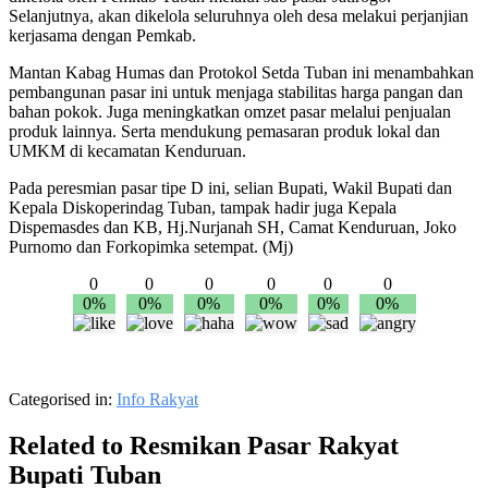
Selanjutnya, akan dikelola seluruhnya oleh desa melakui perjanjian
kerjasama dengan Pemkab.
Mantan Kabag Humas dan Protokol Setda Tuban ini menambahkan
pembangunan pasar ini untuk menjaga stabilitas harga pangan dan
bahan pokok. Juga meningkatkan omzet pasar melalui penjualan
produk lainnya. Serta mendukung pemasaran produk lokal dan
UMKM di kecamatan Kenduruan.
Pada peresmian pasar tipe D ini, selian Bupati, Wakil Bupati dan
Kepala Diskoperindag Tuban, tampak hadir juga Kepala
Dispemasdes dan KB, Hj.Nurjanah SH, Camat Kenduruan, Joko
Purnomo dan Forkopimka setempat. (Mj)
0
0
0
0
0
0
0%
0%
0%
0%
0%
0%
Categorised in:
Info Rakyat
Related to Resmikan Pasar Rakyat
Bupati Tuban