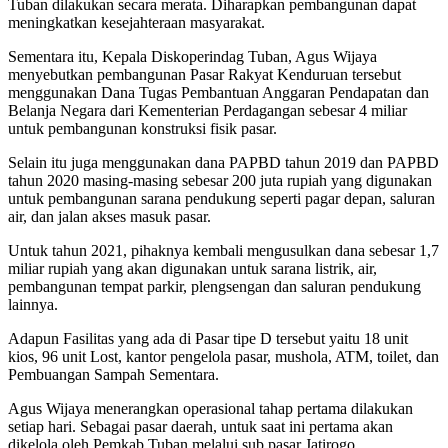
Tuban dilakukan secara merata. Diharapkan pembangunan dapat
meningkatkan kesejahteraan masyarakat.
Sementara itu, Kepala Diskoperindag Tuban, Agus Wijaya
menyebutkan pembangunan Pasar Rakyat Kenduruan tersebut
menggunakan Dana Tugas Pembantuan Anggaran Pendapatan dan
Belanja Negara dari Kementerian Perdagangan sebesar 4 miliar
untuk pembangunan konstruksi fisik pasar.
Selain itu juga menggunakan dana PAPBD tahun 2019 dan PAPBD
tahun 2020 masing-masing sebesar 200 juta rupiah yang digunakan
untuk pembangunan sarana pendukung seperti pagar depan, saluran
air, dan jalan akses masuk pasar.
Untuk tahun 2021, pihaknya kembali mengusulkan dana sebesar 1,7
miliar rupiah yang akan digunakan untuk sarana listrik, air,
pembangunan tempat parkir, plengsengan dan saluran pendukung
lainnya.
Adapun Fasilitas yang ada di Pasar tipe D tersebut yaitu 18 unit
kios, 96 unit Lost, kantor pengelola pasar, mushola, ATM, toilet, dan
Pembuangan Sampah Sementara.
Agus Wijaya menerangkan operasional tahap pertama dilakukan
setiap hari. Sebagai pasar daerah, untuk saat ini pertama akan
dikelola oleh Pemkab Tuban melalui sub pasar Jatirogo.