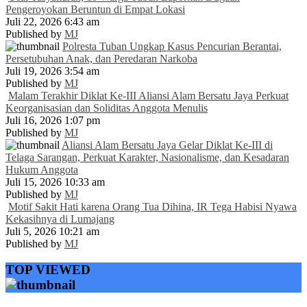
Pengeroyokan Beruntun di Empat Lokasi
Juli 22, 2026 6:43 am
Published by
MJ
Polresta Tuban Ungkap Kasus Pencurian Berantai,
Persetubuhan Anak, dan Peredaran Narkoba
Juli 19, 2026 3:54 am
Published by
MJ
Malam Terakhir Diklat Ke-III Aliansi Alam Bersatu Jaya Perkuat
Keorganisasian dan Soliditas Anggota Menulis
Juli 16, 2026 1:07 pm
Published by
MJ
Aliansi Alam Bersatu Jaya Gelar Diklat Ke-III di
Telaga Sarangan, Perkuat Karakter, Nasionalisme, dan Kesadaran
Hukum Anggota
Juli 15, 2026 10:33 am
Published by
MJ
Motif Sakit Hati karena Orang Tua Dihina, IR Tega Habisi Nyawa
Kekasihnya di Lumajang
Juli 5, 2026 10:21 am
Published by
MJ
TOP VIEWED