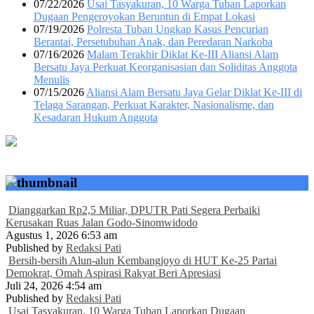
07/22/2026
Usai Tasyakuran, 10 Warga Tuban Laporkan
Dugaan Pengeroyokan Beruntun di Empat Lokasi
07/19/2026
Polresta Tuban Ungkap Kasus Pencurian
Berantai, Persetubuhan Anak, dan Peredaran Narkoba
07/16/2026
Malam Terakhir Diklat Ke-III Aliansi Alam
Bersatu Jaya Perkuat Keorganisasian dan Soliditas Anggota
Menulis
07/15/2026
Aliansi Alam Bersatu Jaya Gelar Diklat Ke-III di
Telaga Sarangan, Perkuat Karakter, Nasionalisme, dan
Kesadaran Hukum Anggota
Dianggarkan Rp2,5 Miliar, DPUTR Pati Segera Perbaiki
Kerusakan Ruas Jalan Godo-Sinomwidodo
Agustus 1, 2026 6:53 am
Published by
Redaksi Pati
Bersih-bersih Alun-alun Kembangjoyo di HUT Ke-25 Partai
Demokrat, Omah Aspirasi Rakyat Beri Apresiasi
Juli 24, 2026 4:54 am
Published by
Redaksi Pati
Usai Tasyakuran, 10 Warga Tuban Laporkan Dugaan