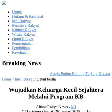
Home
Hukum & Kriminal
Info Rakyat
Peristiwa Rakyat
Kuliner Rakyat
Wisata Rakyat
Opini Rakyat
Pemerintahan
Pendidikan
Kesehatan
Breaking News
Angin Puting Beliung Terjang Kecama
Home /
Info Rakyat
/ Detail berita
Wujudkan Keluarga Kecil Sejahtera
Melalui Program KB
AliansiRakyatNews -
MJ
(1119 Views) Jumat, 26 Januari 2018 - 5:18