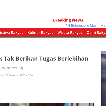
Breaking News
PN Bojonegoro Masih Mengkaji 
istiwa Rakyat
Kuliner Rakyat
Wisata Rakyat
Opini Raky
a Rakyat
Kuliner Rakyat
Wisata Rakyat
Opini Rakyat
Pemerintahan
k Tak Berikan Tugas Berlebihan
iRakyatNews -
MJ
mis, 22 Oktober 2020 - 5:54