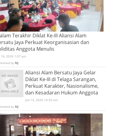
lam Terakhir Diklat Ke-III Aliansi Alam
ersatu Jaya Perkuat Keorganisasian dan
oliditas Anggota Menulis
i 16, 2026 1:07 pm
blished by
MJ
Aliansi Alam Bersatu Jaya Gelar
Diklat Ke-III di Telaga Sarangan,
Perkuat Karakter, Nasionalisme,
dan Kesadaran Hukum Anggota
Juli 15, 2026 10:33 am
blished by
MJ