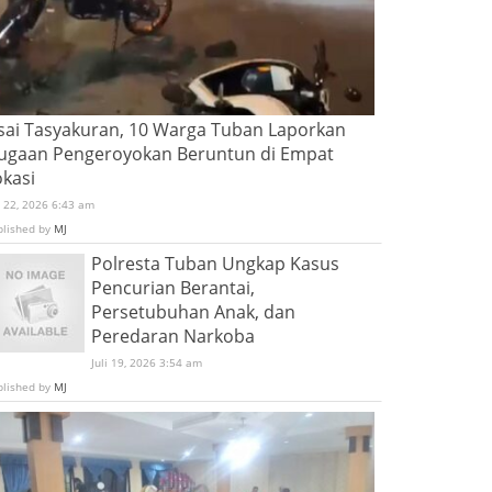
sai Tasyakuran, 10 Warga Tuban Laporkan
ugaan Pengeroyokan Beruntun di Empat
okasi
i 22, 2026 6:43 am
blished by
MJ
Polresta Tuban Ungkap Kasus
Pencurian Berantai,
Persetubuhan Anak, dan
Peredaran Narkoba
Juli 19, 2026 3:54 am
blished by
MJ