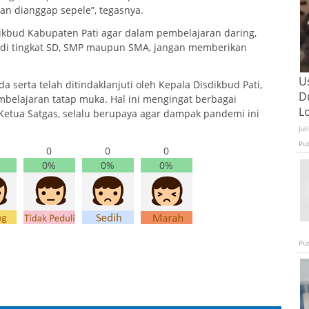
n dianggap sepele”, tegasnya.
ikbud Kabupaten Pati agar dalam pembelajaran daring,
k di tingkat SD, SMP maupun SMA, jangan memberikan
U
a serta telah ditindaklanjuti oleh Kepala Disdikbud Pati,
D
belajaran tatap muka. Hal ini mengingat berbagai
L
 Ketua Satgas, selalu berupaya agar dampak pandemi ini
Jul
Pu
0
0
0
0%
0%
0%
Pu