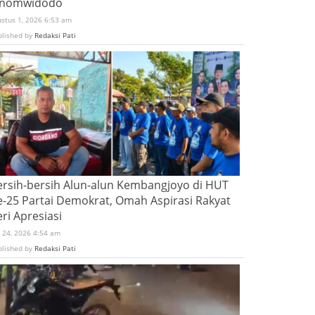
inomwidodo
ustus 1, 2026 6:53 am
blished by
Redaksi Pati
ersih-bersih Alun-alun Kembangjoyo di HUT
e-25 Partai Demokrat, Omah Aspirasi Rakyat
ri Apresiasi
i 24, 2026 4:54 am
blished by
Redaksi Pati