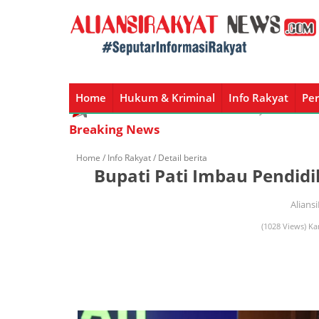
Home
Hukum & Kriminal
Info Rakyat
Per
Home
Hukum & Kriminal
Info Rakyat
Peristiw
Breaking News
Home /
Info Rakyat
/ Detail berita
Bupati Pati Imbau Pendidi
Alians
(1028 Views) Ka