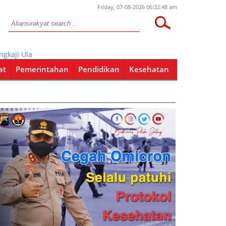
Friday, 07-08-2026 06:32:48 am
Ulang Terkait Eksekusi Klenteng Hok Swie Bio
at
Pemerintahan
Pendidikan
Kesehatan
Pendidikan
Kesehatan