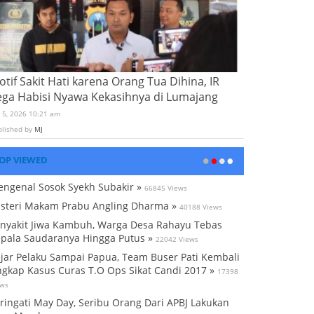
tif Sakit Hati karena Orang Tua Dihina, IR
ega Habisi Nyawa Kekasihnya di Lumajang
i 5, 2026 10:21 am
blished by
MJ
OP VIEWED
ngenal Sosok Syekh Subakir »
66845 Views
steri Makam Prabu Angling Dharma »
40188 Views
nyakit Jiwa Kambuh, Warga Desa Rahayu Tebas
pala Saudaranya Hingga Putus »
22042 Views
jar Pelaku Sampai Papua, Team Buser Pati Kembali
gkap Kasus Curas T.O Ops Sikat Candi 2017 »
17398
ews
ringati May Day, Seribu Orang Dari APBJ Lakukan