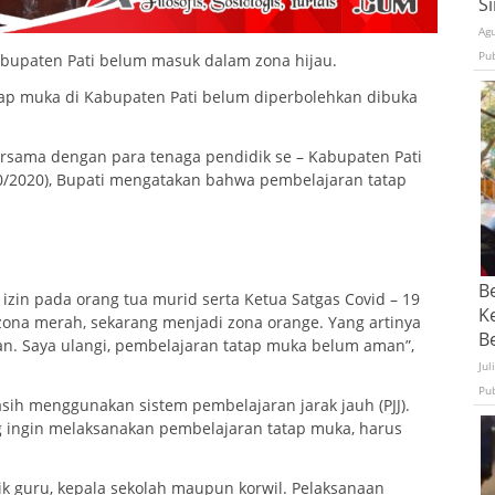
S
Ag
Pu
bupaten Pati belum masuk dalam zona hijau.
atap muka di Kabupaten Pati belum diperbolehkan dibuka
rsama dengan para tenaga pendidik se – Kabupaten Pati
10/2020), Bupati mengatakan bahwa pembelajaran tatap
B
izin pada orang tua murid serta Ketua Satgas Covid – 19
K
ona merah, sekarang menjadi zona orange. Yang artinya
Be
. Saya ulangi, pembelajaran tatap muka belum aman”,
Jul
Pu
ih menggunakan sistem pembelajaran jarak jauh (PJJ).
g ingin melaksanakan pembelajaran tatap muka, harus
ik guru, kepala sekolah maupun korwil. Pelaksanaan