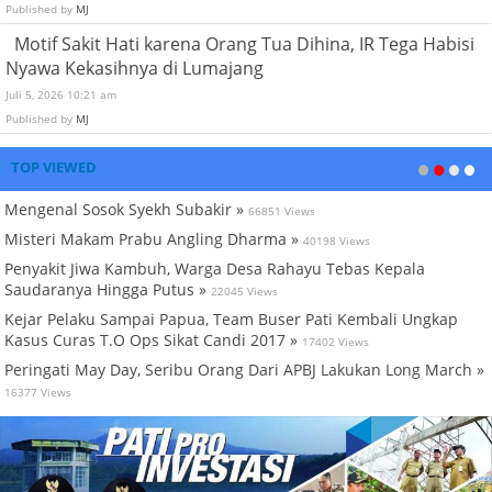
Published by
MJ
Motif Sakit Hati karena Orang Tua Dihina, IR Tega Habisi
Nyawa Kekasihnya di Lumajang
Juli 5, 2026 10:21 am
Published by
MJ
TOP VIEWED
Mengenal Sosok Syekh Subakir »
66851 Views
Misteri Makam Prabu Angling Dharma »
40198 Views
Penyakit Jiwa Kambuh, Warga Desa Rahayu Tebas Kepala
Saudaranya Hingga Putus »
22045 Views
Kejar Pelaku Sampai Papua, Team Buser Pati Kembali Ungkap
Kasus Curas T.O Ops Sikat Candi 2017 »
17402 Views
Peringati May Day, Seribu Orang Dari APBJ Lakukan Long March »
16377 Views