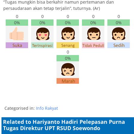
“Tugas mungkin bisa berkahir namun pertemanan dan
persaudaraan akan tetap terjalin”, tuturnya. (Ar)
0
0
0
0
0
0%
0%
0%
0%
0%
0
0%
Categorised in:
Info Rakyat
Related to Hariyanto Hadiri Pelepasan Purna
Tugas Direktur UPT RSUD Soewondo