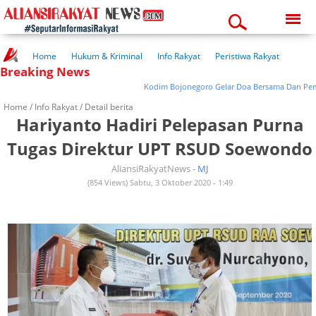
Monday, 10-08-2026
01:58:59 pm
Home
Hukum & Kriminal
Info Rakyat
Peristiwa Rakyat
Breaking News
Kuliner Rakyat
Wisata Rakyat
Opini Rakyat
Pemerintahan
Pendidikan
Kesehatan
Kodim Bojonegoro Gelar Doa Bersama Dan Pember
Home /
Info Rakyat
/ Detail berita
Hariyanto Hadiri Pelepasan Purna
Tugas Direktur UPT RSUD Soewondo
AliansiRakyatNews -
MJ
(854 Views) Sabtu, 3 Oktober 2020 - 1:49