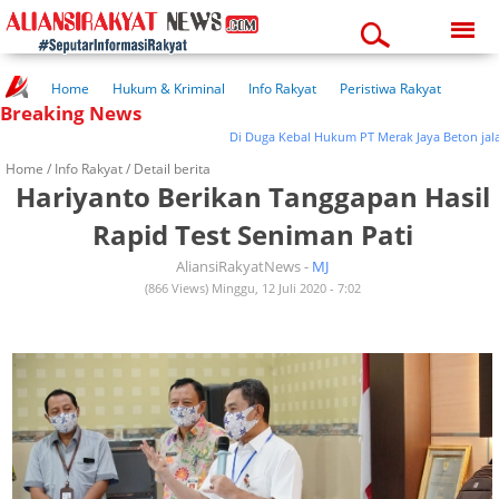
Friday, 07-08-2026
05:07:16 pm
Home
Hukum & Kriminal
Info Rakyat
Peristiwa Rakyat
Breaking News
Kuliner Rakyat
Wisata Rakyat
Opini Rakyat
Pemerintahan
Pendidikan
Kesehatan
Di Duga Kebal Hukum PT Merak Jaya Beton jalan 
Home /
Info Rakyat
/ Detail berita
Hariyanto Berikan Tanggapan Hasil
Rapid Test Seniman Pati
AliansiRakyatNews -
MJ
(866 Views) Minggu, 12 Juli 2020 - 7:02