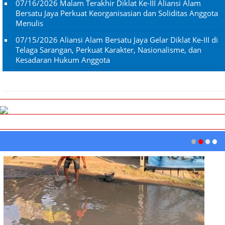
07/16/2026
Malam Terakhir Diklat Ke-III Aliansi Alam
Bersatu Jaya Perkuat Keorganisasian dan Soliditas Anggota
Menulis
07/15/2026
Aliansi Alam Bersatu Jaya Gelar Diklat Ke-III di
Telaga Sarangan, Perkuat Karakter, Nasionalisme, dan
Kesadaran Hukum Anggota