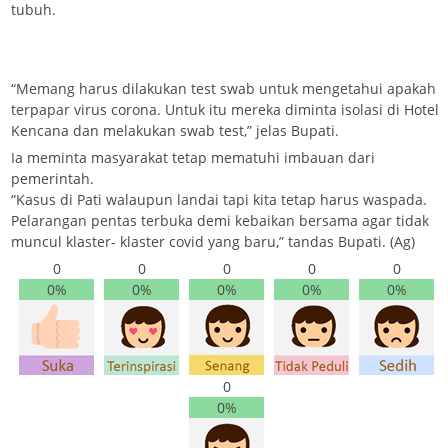
tubuh.
“Memang harus dilakukan test swab untuk mengetahui apakah
terpapar virus corona. Untuk itu mereka diminta isolasi di Hotel
Kencana dan melakukan swab test,” jelas Bupati.
Ia meminta masyarakat tetap mematuhi imbauan dari
pemerintah.
“Kasus di Pati walaupun landai tapi kita tetap harus waspada.
Pelarangan pentas terbuka demi kebaikan bersama agar tidak
muncul klaster- klaster covid yang baru,” tandas Bupati. (Ag)
0
0
0
0
0
0%
0%
0%
0%
0%
0
0%