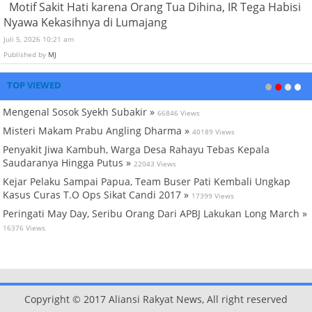
Motif Sakit Hati karena Orang Tua Dihina, IR Tega Habisi
Nyawa Kekasihnya di Lumajang
Juli 5, 2026 10:21 am
Published by
MJ
TOP VIEWED
Mengenal Sosok Syekh Subakir »
66846 Views
Misteri Makam Prabu Angling Dharma »
40189 Views
Penyakit Jiwa Kambuh, Warga Desa Rahayu Tebas Kepala
Saudaranya Hingga Putus »
22043 Views
Kejar Pelaku Sampai Papua, Team Buser Pati Kembali Ungkap
Kasus Curas T.O Ops Sikat Candi 2017 »
17399 Views
Peringati May Day, Seribu Orang Dari APBJ Lakukan Long March »
16376 Views
Copyright © 2017 Aliansi Rakyat News, All right reserved