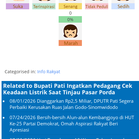
0
0%
Categorised in:
Info Rakyat
Related to Bupati Pati Ingatkan Pedagang Cek
Keadaan Listrik Saat Tinjau Pasar Porda
08/01/2026
Dianggarkan Rp2,5 Miliar, DPUTR Pati Segera
Perbaiki Kerusakan Ruas Jalan Godo-Sinomwidodo
07/24/2026
Bersih-bersih Alun-alun Kembangjoyo di HUT
Ke-25 Partai Demokrat, Omah Aspirasi Rakyat Beri
Apresiasi