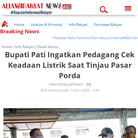
Friday, 07-08-2026
08:07:56 pm
Home
Hukum & Kriminal
Info Rakyat
Peristiwa Rakyat
Breaking News
Kuliner Rakyat
Wisata Rakyat
Opini Rakyat
Pemerintahan
Pendidikan
Kesehatan
Pletakan Batu Pertama Oleh Ketua Korwil (AWDI) Pantu
Home /
Info Rakyat
/ Detail berita
Bupati Pati Ingatkan Pedagang Cek
Keadaan Listrik Saat Tinjau Pasar
Porda
AliansiRakyatNews -
MJ
(825 Views) Jumat, 12 Juni 2020 - 3:54