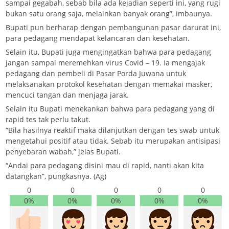
sampai gegabah, sebab bila ada kejadian seperti ini, yang rugi
bukan satu orang saja, melainkan banyak orang”, imbaunya.
Bupati pun berharap dengan pembangunan pasar darurat ini,
para pedagang mendapat kelancaran dan kesehatan.
Selain itu, Bupati juga mengingatkan bahwa para pedagang
jangan sampai meremehkan virus Covid – 19. Ia mengajak
pedagang dan pembeli di Pasar Porda Juwana untuk
melaksanakan protokol kesehatan dengan memakai masker,
mencuci tangan dan menjaga jarak.
Selain itu Bupati menekankan bahwa para pedagang yang di
rapid tes tak perlu takut.
“Bila hasilnya reaktif maka dilanjutkan dengan tes swab untuk
mengetahui positif atau tidak. Sebab itu merupakan antisipasi
penyebaran wabah,” jelas Bupati.
“Andai para pedagang disini mau di rapid, nanti akan kita
datangkan”, pungkasnya. (Ag)
0
0
0
0
0
0%
0%
0%
0%
0%