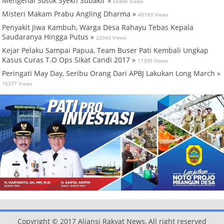
Mengenal Sosok Syekh Subakir »
66846 Views
Misteri Makam Prabu Angling Dharma »
40189 Views
Penyakit Jiwa Kambuh, Warga Desa Rahayu Tebas Kepala
Saudaranya Hingga Putus »
22043 Views
Kejar Pelaku Sampai Papua, Team Buser Pati Kembali Ungkap
Kasus Curas T.O Ops Sikat Candi 2017 »
17399 Views
Peringati May Day, Seribu Orang Dari APBJ Lakukan Long March »
16377 Views
Copyright © 2017 Aliansi Rakyat News, All right reserved