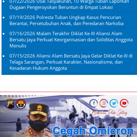
07/22/2026
Usai Tasyakuran, 10 Warga Tuban Laporkan
Dugaan Pengeroyokan Beruntun di Empat Lokasi
07/19/2026
Polresta Tuban Ungkap Kasus Pencurian
Berantai, Persetubuhan Anak, dan Peredaran Narkoba
07/16/2026
Malam Terakhir Diklat Ke-III Aliansi Alam
Bersatu Jaya Perkuat Keorganisasian dan Soliditas Anggota
Menulis
07/15/2026
Aliansi Alam Bersatu Jaya Gelar Diklat Ke-III di
Telaga Sarangan, Perkuat Karakter, Nasionalisme, dan
Kesadaran Hukum Anggota