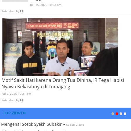
Juli 15, 2026 10:33 am
Published by
MJ
Motif Sakit Hati karena Orang Tua Dihina, IR Tega Habisi
Nyawa Kekasihnya di Lumajang
Juli 5, 2026 10:21 am
Published by
MJ
TOP VIEWED
Mengenal Sosok Syekh Subakir »
66848 Views