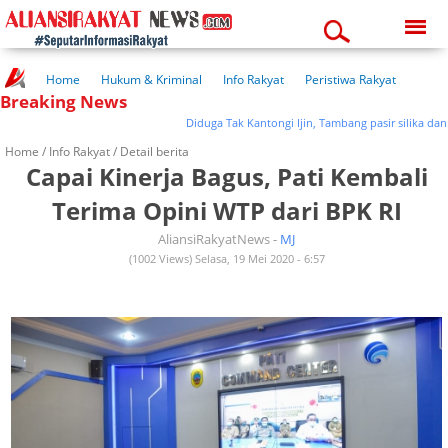
Saturday, 08-08-2026
04:21:45 pm
Home
Hukum & Kriminal
Info Rakyat
Peristiwa Rakyat
Breaking News
Kuliner Rakyat
Wisata Rakyat
Opini Rakyat
Pemerintahan
Pendidikan
Kesehatan
Diduga Tak Kantongi Ijin, Tambang pasir silika dan Bat
Home /
Info Rakyat
/ Detail berita
Capai Kinerja Bagus, Pati Kembali
Terima Opini WTP dari BPK RI
AliansiRakyatNews -
MJ
(1002 Views) Selasa, 19 Mei 2020 - 6:57