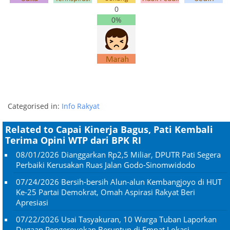
0
0%
Categorised in:
Info Rakyat
Related to Capai Kinerja Bagus, Pati Kembali
Terima Opini WTP dari BPK RI
08/01/2026
Dianggarkan Rp2,5 Miliar, DPUTR Pati Segera
Perbaiki Kerusakan Ruas Jalan Godo-Sinomwidodo
07/24/2026
Bersih-bersih Alun-alun Kembangjoyo di HUT
Ke-25 Partai Demokrat, Omah Aspirasi Rakyat Beri
Apresiasi
07/22/2026
Usai Tasyakuran, 10 Warga Tuban Laporkan
Dugaan Pengeroyokan Beruntun di Empat Lokasi