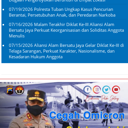
07/19/2026
Polresta Tuban Ungkap Kasus Pencurian
Berantai, Persetubuhan Anak, dan Peredaran Narkoba
07/16/2026
Malam Terakhir Diklat Ke-III Aliansi Alam
Bersatu Jaya Perkuat Keorganisasian dan Soliditas Anggota
Menulis
07/15/2026
Aliansi Alam Bersatu Jaya Gelar Diklat Ke-III di
Telaga Sarangan, Perkuat Karakter, Nasionalisme, dan
Kesadaran Hukum Anggota