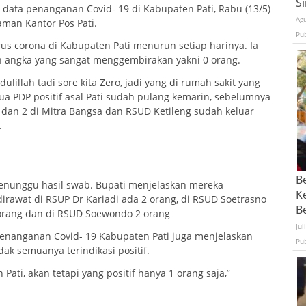
S
data penanganan Covid- 19 di Kabupaten Pati, Rabu (13/5)
Ag
aman Kantor Pos Pati.
Pu
us corona di Kabupaten Pati menurun setiap harinya. Ia
n angka yang sangat menggembirakan yakni 0 orang.
illah tadi sore kita Zero, jadi yang di rumah sakit yang
mua PDP positif asal Pati sudah pulang kemarin, sebelumnya
i dan 2 di Mitra Bangsa dan RSUD Ketileng sudah keluar
.
B
enunggu hasil swab. Bupati menjelaskan mereka
K
 dirawat di RSUP Dr Kariadi ada 2 orang, di RSUD Soetrasno
Be
orang dan di RSUD Soewondo 2 orang
Jul
Penanganan Covid- 19 Kabupaten Pati juga menjelaskan
Pu
ak semuanya terindikasi positif.
ati, akan tetapi yang positif hanya 1 orang saja,”