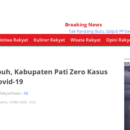
Breaking News
Tak Pandang Bulu, Satpol PP beserta 
istiwa Rakyat
Kuliner Rakyat
Wisata Rakyat
Opini Raky
a Rakyat
Kuliner Rakyat
Wisata Rakyat
Opini Rakyat
Pemerintahan
uh, Kabupaten Pati Zero Kasus
ovid-19
iRakyatNews -
MJ
Kamis, 14 Mei 2020 - 3:23