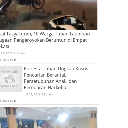
sai Tasyakuran, 10 Warga Tuban Laporkan
ugaan Pengeroyokan Beruntun di Empat
okasi
i 22, 2026 6:43 am
blished by
MJ
Polresta Tuban Ungkap Kasus
Pencurian Berantai,
Persetubuhan Anak, dan
Peredaran Narkoba
Juli 19, 2026 3:54 am
blished by
MJ