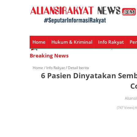
Home
Hukum & Kriminal
Info Rakyat
Per
Home
Hukum & Kriminal
Info Rakyat
Peristiw
Breaking News
Home /
Info Rakyat
/ Detail berita
6 Pasien Dinyatakan Semb
C
Alians
(747 Views) 