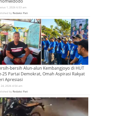
inomwidodo
ustus 1, 2026 6:53 am
blished by
Redaksi Pati
ersih-bersih Alun-alun Kembangjoyo di HUT
e-25 Partai Demokrat, Omah Aspirasi Rakyat
ri Apresiasi
i 24, 2026 4:54 am
blished by
Redaksi Pati