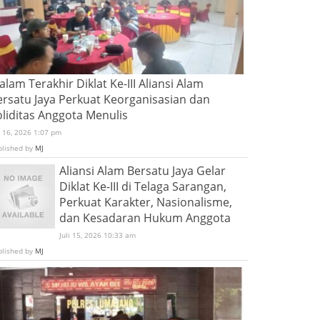
lam Terakhir Diklat Ke-III Aliansi Alam
ersatu Jaya Perkuat Keorganisasian dan
oliditas Anggota Menulis
i 16, 2026 1:07 pm
blished by
MJ
Aliansi Alam Bersatu Jaya Gelar
Diklat Ke-III di Telaga Sarangan,
Perkuat Karakter, Nasionalisme,
dan Kesadaran Hukum Anggota
Juli 15, 2026 10:33 am
blished by
MJ