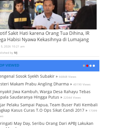
tif Sakit Hati karena Orang Tua Dihina, IR
ega Habisi Nyawa Kekasihnya di Lumajang
i 5, 2026 10:21 am
blished by
MJ
OP VIEWED
ngenal Sosok Syekh Subakir »
66848 Views
steri Makam Prabu Angling Dharma »
40190 Views
nyakit Jiwa Kambuh, Warga Desa Rahayu Tebas
pala Saudaranya Hingga Putus »
22044 Views
jar Pelaku Sampai Papua, Team Buser Pati Kembali
gkap Kasus Curas T.O Ops Sikat Candi 2017 »
17399
ews
ringati May Day, Seribu Orang Dari APBJ Lakukan