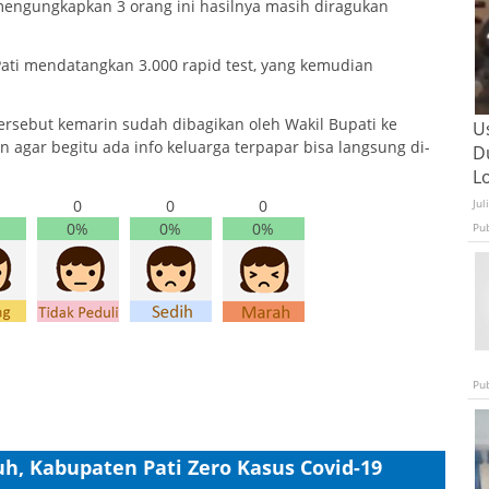
mengungkapkan 3 orang ini hasilnya masih diragukan
ati mendatangkan 3.000 rapid test, yang kemudian
tersebut kemarin sudah dibagikan oleh Wakil Bupati ke
U
 agar begitu ada info keluarga terpapar bisa langsung di-
D
L
0
0
0
Jul
0%
0%
0%
Pu
Pu
h, Kabupaten Pati Zero Kasus Covid-19