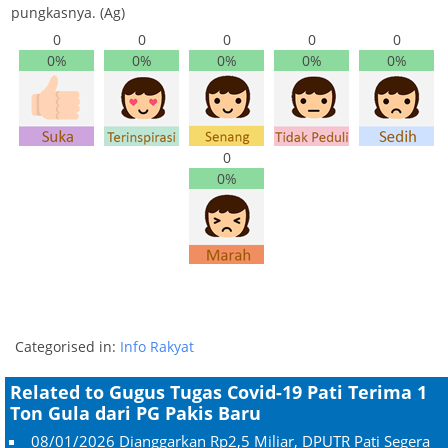
pungkasnya. (Ag)
0
0
0
0
0
0%
0%
0%
0%
0%
0
0%
Categorised in:
Info Rakyat
Related to Gugus Tugas Covid-19 Pati Terima 1
Ton Gula dari PG Pakis Baru
08/01/2026
Dianggarkan Rp2,5 Miliar, DPUTR Pati Segera