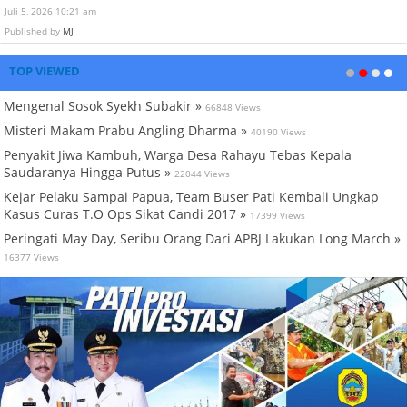
Juli 5, 2026 10:21 am
Published by
MJ
TOP VIEWED
Mengenal Sosok Syekh Subakir »
66848 Views
Misteri Makam Prabu Angling Dharma »
40190 Views
Penyakit Jiwa Kambuh, Warga Desa Rahayu Tebas Kepala
Saudaranya Hingga Putus »
22044 Views
Kejar Pelaku Sampai Papua, Team Buser Pati Kembali Ungkap
Kasus Curas T.O Ops Sikat Candi 2017 »
17399 Views
Peringati May Day, Seribu Orang Dari APBJ Lakukan Long March »
16377 Views