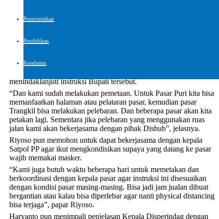
“Di beberapa daerah di Jawa Tengah pasar sudah ditata dengan
baik agar physical distancing tetap diterapkan. Dan kepala
Pemerintahan
Disperindag saya harapkan bisa menerapkannya di Kabupaten
Pati”, tutur Bupati.
Pendidikan
Menanggapi hal itu, Kepala Disperindag Riyoso menyampaikan
Kesehatan
bahwa pihaknya sudah mengumpulkan kepala pasar untuk
menindaklanjuti instruksi Bupati tersebut.
“Dan kami sudah melakukan pemetaan. Untuk Pasar Puri kita bisa
memanfaatkan halaman atau pelataran pasar, kemudian pasar
Trangkil bisa melakukan pelebaran. Dan beberapa pasar akan kita
petakan lagi. Sementara jika pelebaran yang menggunakan ruas
jalan kami akan bekerjasama dengan pihak Dishub”, jelasnya.
Riyoso pun memohon untuk dapat bekerjasama dengan kepala
Satpol PP agar ikut mengkondisikan supaya yang datang ke pasar
wajib memakai masker.
“Kami juga butuh waktu beberapa hari untuk memetakan dan
berkoordinasi dengan kepala pasar agar instruksi ini disesuaikan
dengan kondisi pasar masing-masing. Bisa jadi jam jualan dibuat
bergantian atau kalau bisa diperlebar agar nanti physical distancing
bisa terjaga”, papar Riyoso.
Haryanto pun menimpali penjelasan Kepala Disperindag dengan