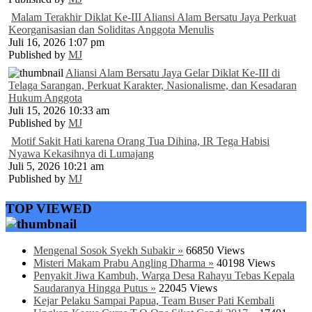
Malam Terakhir Diklat Ke-III Aliansi Alam Bersatu Jaya Perkuat
Keorganisasian dan Soliditas Anggota Menulis
Juli 16, 2026 1:07 pm
Published by
MJ
Aliansi Alam Bersatu Jaya Gelar Diklat Ke-III di
Telaga Sarangan, Perkuat Karakter, Nasionalisme, dan Kesadaran
Hukum Anggota
Juli 15, 2026 10:33 am
Published by
MJ
Motif Sakit Hati karena Orang Tua Dihina, IR Tega Habisi
Nyawa Kekasihnya di Lumajang
Juli 5, 2026 10:21 am
Published by
MJ
TOP VIEWED
Mengenal Sosok Syekh Subakir »
66850 Views
Misteri Makam Prabu Angling Dharma »
40198 Views
Penyakit Jiwa Kambuh, Warga Desa Rahayu Tebas Kepala
Saudaranya Hingga Putus »
22045 Views
Kejar Pelaku Sampai Papua, Team Buser Pati Kembali