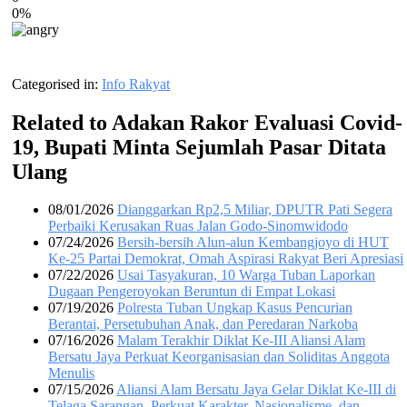
0%
Categorised in:
Info Rakyat
Related to Adakan Rakor Evaluasi Covid-
19, Bupati Minta Sejumlah Pasar Ditata
Ulang
08/01/2026
Dianggarkan Rp2,5 Miliar, DPUTR Pati Segera
Perbaiki Kerusakan Ruas Jalan Godo-Sinomwidodo
07/24/2026
Bersih-bersih Alun-alun Kembangjoyo di HUT
Ke-25 Partai Demokrat, Omah Aspirasi Rakyat Beri Apresiasi
07/22/2026
Usai Tasyakuran, 10 Warga Tuban Laporkan
Dugaan Pengeroyokan Beruntun di Empat Lokasi
07/19/2026
Polresta Tuban Ungkap Kasus Pencurian
Berantai, Persetubuhan Anak, dan Peredaran Narkoba
07/16/2026
Malam Terakhir Diklat Ke-III Aliansi Alam
Bersatu Jaya Perkuat Keorganisasian dan Soliditas Anggota
Menulis
07/15/2026
Aliansi Alam Bersatu Jaya Gelar Diklat Ke-III di
Telaga Sarangan, Perkuat Karakter, Nasionalisme, dan