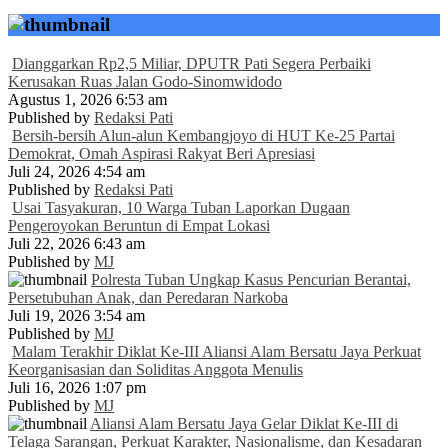
Dianggarkan Rp2,5 Miliar, DPUTR Pati Segera Perbaiki
Kerusakan Ruas Jalan Godo-Sinomwidodo
Agustus 1, 2026 6:53 am
Published by
Redaksi Pati
Bersih-bersih Alun-alun Kembangjoyo di HUT Ke-25 Partai
Demokrat, Omah Aspirasi Rakyat Beri Apresiasi
Juli 24, 2026 4:54 am
Published by
Redaksi Pati
Usai Tasyakuran, 10 Warga Tuban Laporkan Dugaan
Pengeroyokan Beruntun di Empat Lokasi
Juli 22, 2026 6:43 am
Published by
MJ
Polresta Tuban Ungkap Kasus Pencurian Berantai,
Persetubuhan Anak, dan Peredaran Narkoba
Juli 19, 2026 3:54 am
Published by
MJ
Malam Terakhir Diklat Ke-III Aliansi Alam Bersatu Jaya Perkuat
Keorganisasian dan Soliditas Anggota Menulis
Juli 16, 2026 1:07 pm
Published by
MJ
Aliansi Alam Bersatu Jaya Gelar Diklat Ke-III di
Telaga Sarangan, Perkuat Karakter, Nasionalisme, dan Kesadaran