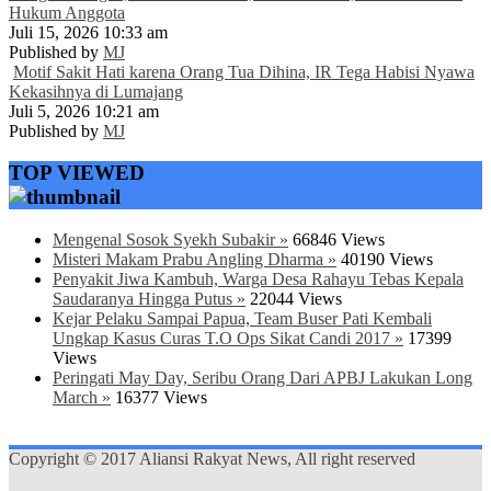
Hukum Anggota
Juli 15, 2026 10:33 am
Published by
MJ
Motif Sakit Hati karena Orang Tua Dihina, IR Tega Habisi Nyawa
Kekasihnya di Lumajang
Juli 5, 2026 10:21 am
Published by
MJ
TOP VIEWED
Mengenal Sosok Syekh Subakir »
66846 Views
Misteri Makam Prabu Angling Dharma »
40190 Views
Penyakit Jiwa Kambuh, Warga Desa Rahayu Tebas Kepala
Saudaranya Hingga Putus »
22044 Views
Kejar Pelaku Sampai Papua, Team Buser Pati Kembali
Ungkap Kasus Curas T.O Ops Sikat Candi 2017 »
17399
Views
Peringati May Day, Seribu Orang Dari APBJ Lakukan Long
March »
16377 Views
Copyright © 2017 Aliansi Rakyat News, All right reserved