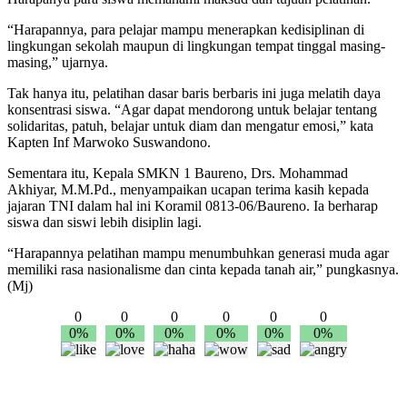
“Harapannya, para pelajar mampu menerapkan kedisiplinan di
lingkungan sekolah maupun di lingkungan tempat tinggal masing-
masing,” ujarnya.
Tak hanya itu, pelatihan dasar baris berbaris ini juga melatih daya
konsentrasi siswa. “Agar dapat mendorong untuk belajar tentang
solidaritas, patuh, belajar untuk diam dan mengatur emosi,” kata
Kapten Inf Marwoko Suswandono.
Sementara itu, Kepala SMKN 1 Baureno, Drs. Mohammad
Akhiyar, M.M.Pd., menyampaikan ucapan terima kasih kepada
jajaran TNI dalam hal ini Koramil 0813-06/Baureno. Ia berharap
siswa dan siswi lebih disiplin lagi.
“Harapannya pelatihan mampu menumbuhkan generasi muda agar
memiliki rasa nasionalisme dan cinta kepada tanah air,” pungkasnya.
(Mj)
0
0
0
0
0
0
0%
0%
0%
0%
0%
0%