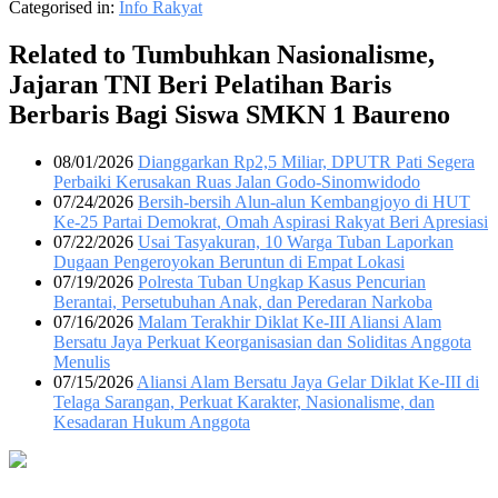
Categorised in:
Info Rakyat
Related to Tumbuhkan Nasionalisme,
Jajaran TNI Beri Pelatihan Baris
Berbaris Bagi Siswa SMKN 1 Baureno
08/01/2026
Dianggarkan Rp2,5 Miliar, DPUTR Pati Segera
Perbaiki Kerusakan Ruas Jalan Godo-Sinomwidodo
07/24/2026
Bersih-bersih Alun-alun Kembangjoyo di HUT
Ke-25 Partai Demokrat, Omah Aspirasi Rakyat Beri Apresiasi
07/22/2026
Usai Tasyakuran, 10 Warga Tuban Laporkan
Dugaan Pengeroyokan Beruntun di Empat Lokasi
07/19/2026
Polresta Tuban Ungkap Kasus Pencurian
Berantai, Persetubuhan Anak, dan Peredaran Narkoba
07/16/2026
Malam Terakhir Diklat Ke-III Aliansi Alam
Bersatu Jaya Perkuat Keorganisasian dan Soliditas Anggota
Menulis
07/15/2026
Aliansi Alam Bersatu Jaya Gelar Diklat Ke-III di
Telaga Sarangan, Perkuat Karakter, Nasionalisme, dan
Kesadaran Hukum Anggota