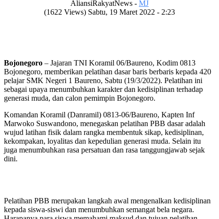
AliansiRakyatNews -
MJ
(1622 Views) Sabtu, 19 Maret 2022 - 2:23
Bojonegoro
– Jajaran TNI Koramil 06/Baureno, Kodim 0813
Bojonegoro, memberikan pelatihan dasar baris berbaris kepada 420
pelajar SMK Negeri 1 Baureno, Sabtu (19/3/2022). Pelatihan ini
sebagai upaya menumbuhkan karakter dan kedisiplinan terhadap
generasi muda, dan calon pemimpin Bojonegoro.
Komandan Koramil (Danramil) 0813-06/Baureno, Kapten Inf
Marwoko Suswandono, menegaskan pelatihan PBB dasar adalah
wujud latihan fisik dalam rangka membentuk sikap, kedisiplinan,
kekompakan, loyalitas dan kepedulian generasi muda. Selain itu
juga menumbuhkan rasa persatuan dan rasa tanggungjawab sejak
dini.
Pelatihan PBB merupakan langkah awal mengenalkan kedisiplinan
kepada siswa-siswi dan menumbuhkan semangat bela negara.
Harapanya para siswa memahami maksud dan tujuan pelatihan.