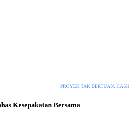
PROYEK TAK BERTUAN, HASIL K
ahas Kesepakatan Bersama