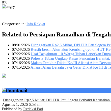
0%
Categorised in:
Info Rakyat
Related to Persiapan Ramadhan di Tenga
08/01/2026
Dianggarkan Rp2,5 Miliar, DPUTR Pati Segera P
07/24/2026
Bersih-bersih Alun-alun Kembangjoyo di HUT Ke-2
07/22/2026
Usai Tasyakuran, 10 Warga Tuban Laporkan Duga
07/19/2026
Polresta Tuban Ungkap Kasus Pencurian Berantai,
07/16/2026
Malam Terakhir Diklat Ke-III Aliansi Alam Bersat
07/15/2026
Aliansi Alam Bersatu Jaya Gelar Diklat Ke-III di
Dianggarkan Rp2,5 Miliar, DPUTR Pati Segera Perbaiki Kerusaka
Agustus 1, 2026 6:53 am
Published by
Redaksi Pati