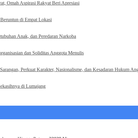
t, Omah Aspirasi Rakyat Beri Apresiasi
Beruntun di Empat Lokasi
etubuhan Anak, dan Peredaran Narkoba
organisasian dan Soliditas Anggota Menulis
ga Sarangan, Perkuat Karakter, Nasionalisme, dan Kesadaran Hukum An
Kekasihnya di Lumajang