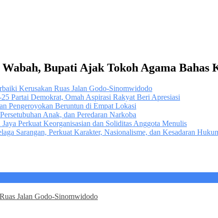
h Wabah, Bupati Ajak Tokoh Agama Bahas 
erbaiki Kerusakan Ruas Jalan Godo-Sinomwidodo
5 Partai Demokrat, Omah Aspirasi Rakyat Beri Apresiasi
an Pengeroyokan Beruntun di Empat Lokasi
 Persetubuhan Anak, dan Peredaran Narkoba
u Jaya Perkuat Keorganisasian dan Soliditas Anggota Menulis
 Telaga Sarangan, Perkuat Karakter, Nasionalisme, dan Kesadaran Huk
n Ruas Jalan Godo-Sinomwidodo