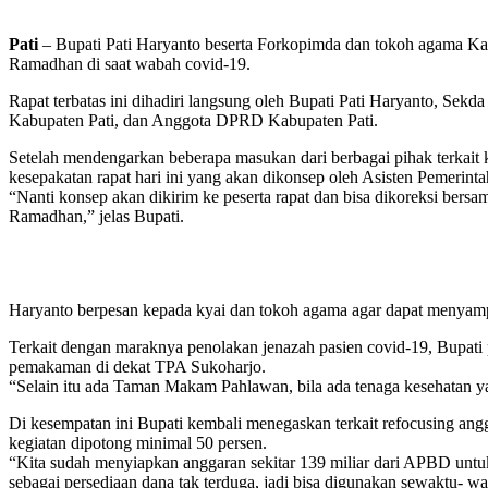
Pati
– Bupati Pati Haryanto beserta Forkopimda dan tokoh agama Kab
Ramadhan di saat wabah covid-19.
Rapat terbatas ini dihadiri langsung oleh Bupati Pati Haryanto, 
Kabupaten Pati, dan Anggota DPRD Kabupaten Pati.
Setelah mendengarkan beberapa masukan dari berbagai pihak terkai
kesepakatan rapat hari ini yang akan dikonsep oleh Asisten Pemerint
“Nanti konsep akan dikirim ke peserta rapat dan bisa dikoreksi ber
Ramadhan,” jelas Bupati.
Haryanto berpesan kepada kyai dan tokoh agama agar dapat menyampa
Terkait dengan maraknya penolakan jenazah pasien covid-19, Bupati p
pemakaman di dekat TPA Sukoharjo.
“Selain itu ada Taman Makam Pahlawan, bila ada tenaga kesehatan y
Di kesempatan ini Bupati kembali menegaskan terkait refocusing ang
kegiatan dipotong minimal 50 persen.
“Kita sudah menyiapkan anggaran sekitar 139 miliar dari APBD untu
sebagai persediaan dana tak terduga, jadi bisa digunakan sewaktu- wa