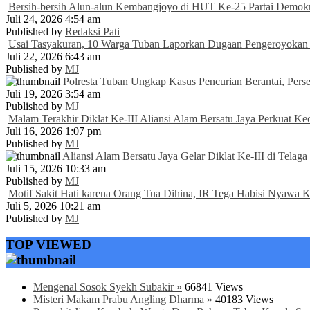
Bersih-bersih Alun-alun Kembangjoyo di HUT Ke-25 Partai Demokra
Juli 24, 2026 4:54 am
Published by
Redaksi Pati
Usai Tasyakuran, 10 Warga Tuban Laporkan Dugaan Pengeroyokan 
Juli 22, 2026 6:43 am
Published by
MJ
Polresta Tuban Ungkap Kasus Pencurian Berantai, Pers
Juli 19, 2026 3:54 am
Published by
MJ
Malam Terakhir Diklat Ke-III Aliansi Alam Bersatu Jaya Perkuat Ke
Juli 16, 2026 1:07 pm
Published by
MJ
Aliansi Alam Bersatu Jaya Gelar Diklat Ke-III di Tela
Juli 15, 2026 10:33 am
Published by
MJ
Motif Sakit Hati karena Orang Tua Dihina, IR Tega Habisi Nyawa 
Juli 5, 2026 10:21 am
Published by
MJ
TOP VIEWED
Mengenal Sosok Syekh Subakir »
66841 Views
Misteri Makam Prabu Angling Dharma »
40183 Views