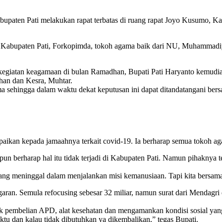
upaten Pati melakukan rapat terbatas di ruang rapat Joyo Kusumo, Ka
Sekda Kabupaten Pati, Forkopimda, tokoh agama baik dari NU, Muhamma
t kegiatan keagamaan di bulan Ramadhan, Bupati Pati Haryanto kemud
ahan dan Kesra, Muhtar.
sama sehingga dalam waktu dekat keputusan ini dapat ditandatangani b
ikan kepada jamaahnya terkait covid-19. Ia berharap semua tokoh ag
un berharap hal itu tidak terjadi di Kabupaten Pati. Namun pihaknya t
ang meninggal dalam menjalankan misi kemanusiaan. Tapi kita bersama
garan. Semula refocusing sebesar 32 miliar, namun surat dari Mendag
k pembelian APD, alat kesehatan dan mengamankan kondisi sosial yang
ktu dan kalau tidak dibutuhkan ya dikembalikan,” tegas Bupati.