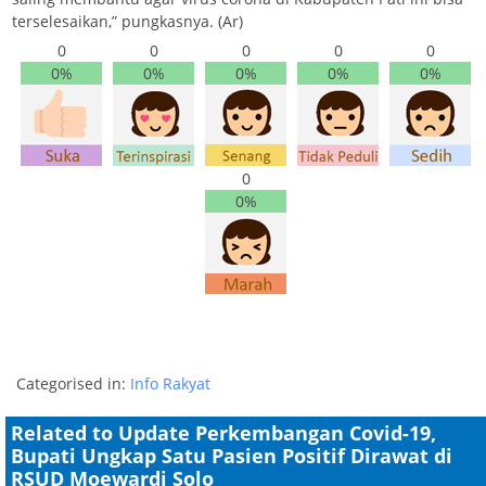
terselesaikan,” pungkasnya. (Ar)
0
0
0
0
0
0%
0%
0%
0%
0%
0
0%
Categorised in:
Info Rakyat
Related to Update Perkembangan Covid-19,
Bupati Ungkap Satu Pasien Positif Dirawat di
RSUD Moewardi Solo