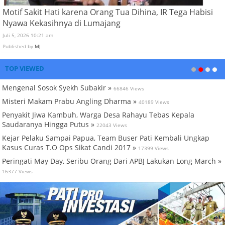
Motif Sakit Hati karena Orang Tua Dihina, IR Tega Habisi
Nyawa Kekasihnya di Lumajang
Juli 5, 2026 10:21 am
Published by
MJ
TOP VIEWED
Mengenal Sosok Syekh Subakir »
66846 Views
Misteri Makam Prabu Angling Dharma »
40189 Views
Penyakit Jiwa Kambuh, Warga Desa Rahayu Tebas Kepala
Saudaranya Hingga Putus »
22043 Views
Kejar Pelaku Sampai Papua, Team Buser Pati Kembali Ungkap
Kasus Curas T.O Ops Sikat Candi 2017 »
17399 Views
Peringati May Day, Seribu Orang Dari APBJ Lakukan Long March »
16377 Views