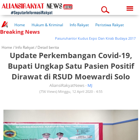
Saturday, 08-08-2026
04:49:46 am
Home
Hukum & Kriminal
Info Rakyat
Peristiwa Rakyat
Breaking News
Kuliner Rakyat
Wisata Rakyat
Opini Rakyat
Pemerintahan
Pendidikan
Kesehatan
Pasuruhanlor Kudus Expo Dan Kirab Budaya 2017
Home /
Info Rakyat
/ Detail berita
Update Perkembangan Covid-19,
Bupati Ungkap Satu Pasien Positif
Dirawat di RSUD Moewardi Solo
AliansiRakyatNews -
MJ
(756 Views) Minggu, 12 April 2020 - 4:55