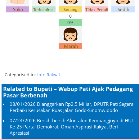
0
0%
Categorised in:
Info Rakyat
Related to Bupati – Wabup Pati Ajak Pedagang
Pasar Berbenah
08/01/2026
Dianggarkan Rp2,5 Miliar, DPUTR Pati Segera
Perbaiki Kerusakan Ruas Jalan Godo-Sinomwidodo
07/24/2026
Bersih-bersih Alun-alun Kembangjoyo di HUT
Ke-25 Partai Demokrat, Omah Aspirasi Rakyat Beri
Apresiasi