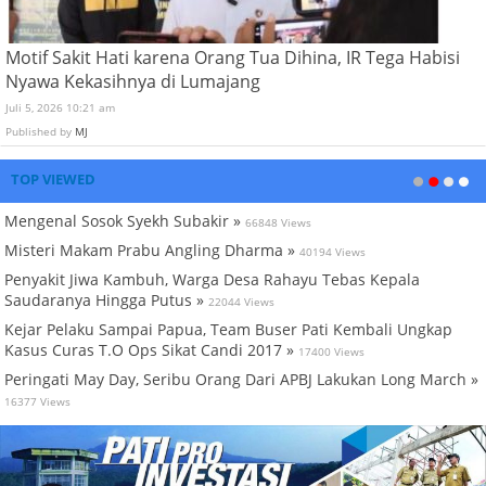
Motif Sakit Hati karena Orang Tua Dihina, IR Tega Habisi
Nyawa Kekasihnya di Lumajang
Juli 5, 2026 10:21 am
Published by
MJ
TOP VIEWED
Mengenal Sosok Syekh Subakir »
66848 Views
Misteri Makam Prabu Angling Dharma »
40194 Views
Penyakit Jiwa Kambuh, Warga Desa Rahayu Tebas Kepala
Saudaranya Hingga Putus »
22044 Views
Kejar Pelaku Sampai Papua, Team Buser Pati Kembali Ungkap
Kasus Curas T.O Ops Sikat Candi 2017 »
17400 Views
Peringati May Day, Seribu Orang Dari APBJ Lakukan Long March »
16377 Views