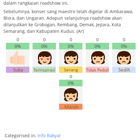
dalam rangkaian roadshow ini.
Sebelumnya, konser sang maestro telah digelar di Ambarawa,
Blora, dan Ungaran. Adapun selanjutnya roadshow akan
dilanjutkan ke Grobogan, Rembang, Demak, Jepara, Kota
Semarang, dan Kabupaten Kudus. (Ar)
0
0
0
0
0
0%
0%
0%
0%
0%
0
0%
Categorised in:
Info Rakyat