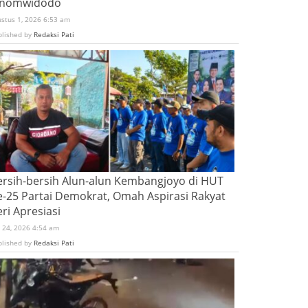
inomwidodo
ustus 1, 2026 6:53 am
blished by
Redaksi Pati
ersih-bersih Alun-alun Kembangjoyo di HUT
e-25 Partai Demokrat, Omah Aspirasi Rakyat
ri Apresiasi
i 24, 2026 4:54 am
blished by
Redaksi Pati