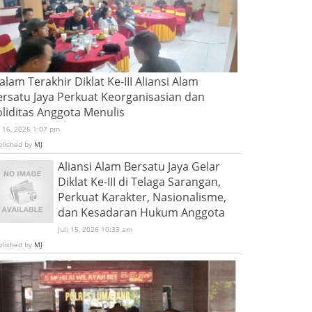
lam Terakhir Diklat Ke-III Aliansi Alam
ersatu Jaya Perkuat Keorganisasian dan
oliditas Anggota Menulis
i 16, 2026 1:07 pm
blished by
MJ
Aliansi Alam Bersatu Jaya Gelar
Diklat Ke-III di Telaga Sarangan,
Perkuat Karakter, Nasionalisme,
dan Kesadaran Hukum Anggota
Juli 15, 2026 10:33 am
blished by
MJ