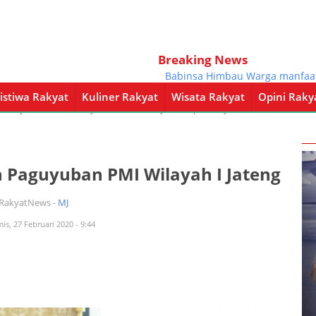
Breaking News
Babinsa Himbau Warga manfaatkan 
istiwa Rakyat
Kuliner Rakyat
Wisata Rakyat
Opini Raky
a Rakyat
Kuliner Rakyat
Wisata Rakyat
Opini Rakyat
Pemerintahan
 Paguyuban PMI Wilayah I Jateng
iRakyatNews -
MJ
is, 27 Februari 2020 - 9:44