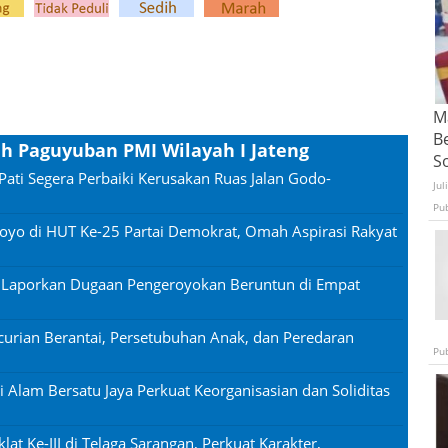
Ma
B
h Paguyuban PMI Wilayah I Jateng
S
Pati Segera Perbaiki Kerusakan Ruas Jalan Godo-
Jul
Pu
oyo di HUT Ke-25 Partai Demokrat, Omah Aspirasi Rakyat
n Laporkan Dugaan Pengeroyokan Beruntun di Empat
urian Berantai, Persetubuhan Anak, dan Peredaran
Pu
si Alam Bersatu Jaya Perkuat Keorganisasian dan Soliditas
lat Ke-III di Telaga Sarangan, Perkuat Karakter,