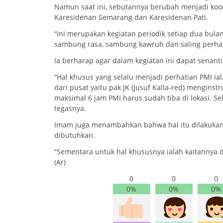
Namun saat ini, sebutannya berubah menjadi koord
Karesidenan Semarang dan Karesidenan Pati.
“Ini merupakan kegiatan periodik setiap dua bulan 
sambung rasa, sambung kawruh dan saling perhat
Ia berharap agar dalam kegiatan ini dapat senanti
“Hal khusus yang selalu menjadi perhatian PMI ial
dari pusat yaitu pak JK (Jusuf Kalla-red) menginst
maksimal 6 jam PMI harus sudah tiba di lokasi. Se
tegasnya.
Imam juga menambahkan bahwa hal itu dilakukan
dibutuhkan.
“Sementara untuk hal khususnya ialah kaitannya
(Ar)
0
0
0
0%
0%
0%