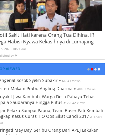
tif Sakit Hati karena Orang Tua Dihina, IR
ega Habisi Nyawa Kekasihnya di Lumajang
i 5, 2026 10:21 am
blished by
MJ
OP VIEWED
ngenal Sosok Syekh Subakir »
66843 Views
steri Makam Prabu Angling Dharma »
40187 Views
nyakit Jiwa Kambuh, Warga Desa Rahayu Tebas
pala Saudaranya Hingga Putus »
22042 Views
jar Pelaku Sampai Papua, Team Buser Pati Kembali
gkap Kasus Curas T.O Ops Sikat Candi 2017 »
17398
ews
ringati May Day, Seribu Orang Dari APBJ Lakukan