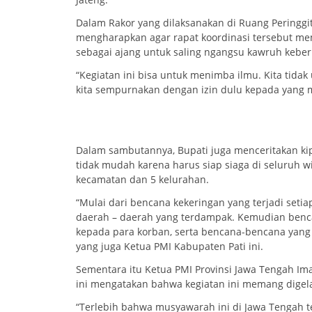
Dalam Rakor yang dilaksanakan di Ruang Peringgit
mengharapkan agar rapat koordinasi tersebut m
sebagai ajang untuk saling ngangsu kawruh kebe
“Kegiatan ini bisa untuk menimba ilmu. Kita tidak 
kita sempurnakan dengan izin dulu kepada yang m
Dalam sambutannya, Bupati juga menceritakan ki
tidak mudah karena harus siap siaga di seluruh wi
kecamatan dan 5 kelurahan.
“Mulai dari bencana kekeringan yang terjadi seti
daerah – daerah yang terdampak. Kemudian benca
kepada para korban, serta bencana-bencana yang la
yang juga Ketua PMI Kabupaten Pati ini.
Sementara itu Ketua PMI Provinsi Jawa Tengah 
ini mengatakan bahwa kegiatan ini memang digela
“Terlebih bahwa musyawarah ini di Jawa Tengah te