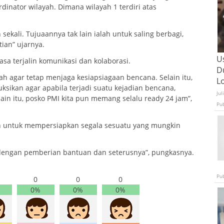
inator wilayah. Dimana wilayah 1 terdiri atas
sekali. Tujuaannya tak lain ialah untuk saling berbagi,
ian” ujarnya.
U
asa terjalin komunikasi dan kolaborasi.
D
ah agar tetap menjaga kesiapsiagaan bencana. Selain itu,
L
ruksikan agar apabila terjadi suatu kejadian bencana,
Jul
lain itu, posko PMI kita pun memang selalu ready 24 jam”,
Pu
 untuk mempersiapkan segala sesuatu yang mungkin
 dengan pemberian bantuan dan seterusnya”, pungkasnya.
Pu
0
0
0
0%
0%
0%