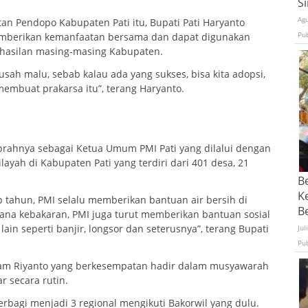
S
Ag
an Pendopo Kabupaten Pati itu, Bupati Pati Haryanto
Pu
emberikan kemanfaatan bersama dan dapat digunakan
rhasilan masing-masing Kabupaten.
usah malu, sebab kalau ada yang sukses, bisa kita adopsi,
embuat prakarsa itu”, terang Haryanto.
prahnya sebagai Ketua Umum PMI Pati yang dilalui dengan
layah di Kabupaten Pati yang terdiri dari 401 desa, 21
B
K
ap tahun, PMI selalu memberikan bantuan air bersih di
Be
na kebakaran, PMI juga turut memberikan bantuan sosial
in seperti banjir, longsor dan seterusnya”, terang Bupati
Jul
Pu
Imam Riyanto yang berkesempatan hadir dalam musyawarah
r secara rutin.
rbagi menjadi 3 regional mengikuti Bakorwil yang dulu.