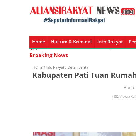
Home
Hukum & Kriminal
Info Rakyat
Per
Home
Hukum & Kriminal
Info Rakyat
Peristiw
Breaking News
Home /
Info Rakyat
/ Detail berita
Kabupaten Pati Tuan Rumah
Alians
(832 Views) Kam