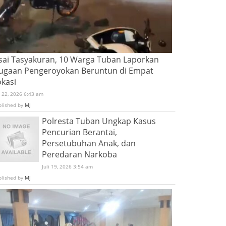
sai Tasyakuran, 10 Warga Tuban Laporkan
ugaan Pengeroyokan Beruntun di Empat
okasi
i 22, 2026 6:43 am
blished by
MJ
Polresta Tuban Ungkap Kasus
Pencurian Berantai,
Persetubuhan Anak, dan
Peredaran Narkoba
Juli 19, 2026 3:54 am
blished by
MJ