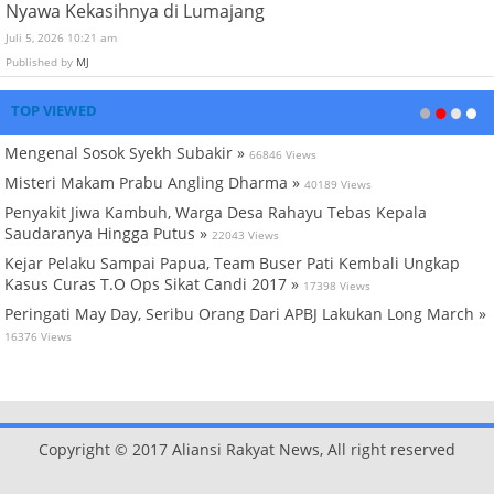
Nyawa Kekasihnya di Lumajang
Juli 5, 2026 10:21 am
Published by
MJ
TOP VIEWED
Mengenal Sosok Syekh Subakir »
66846 Views
Misteri Makam Prabu Angling Dharma »
40189 Views
Penyakit Jiwa Kambuh, Warga Desa Rahayu Tebas Kepala
Saudaranya Hingga Putus »
22043 Views
Kejar Pelaku Sampai Papua, Team Buser Pati Kembali Ungkap
Kasus Curas T.O Ops Sikat Candi 2017 »
17398 Views
Peringati May Day, Seribu Orang Dari APBJ Lakukan Long March »
16376 Views
Copyright © 2017 Aliansi Rakyat News, All right reserved