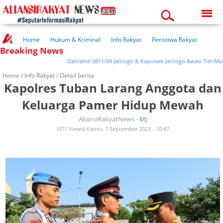
Friday, 07-08-2026
02:07:37 pm
Home
Hukum & Kriminal
Info Rakyat
Peristiwa Rakyat
Breaking News
Kuliner Rakyat
Wisata Rakyat
Opini Rakyat
Pemerintahan
Pendidikan
Kesehatan
Danramil 0811/09 Jatirogo & Kapolsek Jatirogo Awasi Tim Medis V
Home /
Info Rakyat
/ Detail berita
Kapolres Tuban Larang Anggota dan
Keluarga Pamer Hidup Mewah
AliansiRakyatNews -
MJ
(471 Views) Kamis, 7 September 2023 - 10:47