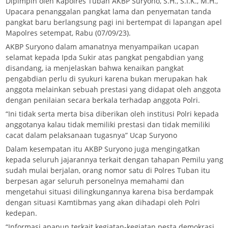
Dipimpin oleh Kapolres Tuban AKBP Suryono, S.H., S.I.K., M.H.,
Upacara penanggalan pangkat lama dan penyematan tanda
pangkat baru berlangsung pagi ini bertempat di lapangan apel
Mapolres setempat, Rabu (07/09/23).
AKBP Suryono dalam amanatnya menyampaikan ucapan
selamat kepada Ipda Sukir atas pangkat pengabdian yang
disandang, ia menjelaskan bahwa kenaikan pangkat
pengabdian perlu di syukuri karena bukan merupakan hak
anggota melainkan sebuah prestasi yang didapat oleh anggota
dengan penilaian secara berkala terhadap anggota Polri.
“Ini tidak serta merta bisa diberikan oleh institusi Polri kepada
anggotanya kalau tidak memiliki prestasi dan tidak memiliki
cacat dalam pelaksanaan tugasnya” Ucap Suryono
Dalam kesempatan itu AKBP Suryono juga mengingatkan
kepada seluruh jajarannya terkait dengan tahapan Pemilu yang
sudah mulai berjalan, orang nomor satu di Polres Tuban itu
berpesan agar seluruh personelnya memahami dan
mengetahui situasi dilingkungannya karena bisa berdampak
dengan situasi Kamtibmas yang akan dihadapi oleh Polri
kedepan.
“Informasi apapun terkait kegiatan-kegiatan pesta demokrasi