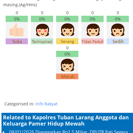
masing.(Ag/Hms)
0
0
0
0
0
0%
0%
0%
0%
0%
0
0%
Categorised in:
Info Rakyat
Related to Kapolres Tuban Larang Anggota dan
Keluarga Pamer Hidup Mewah
08/01/2026
Dianggarkan Rp2,5 Miliar, DPUTR Pati Segera