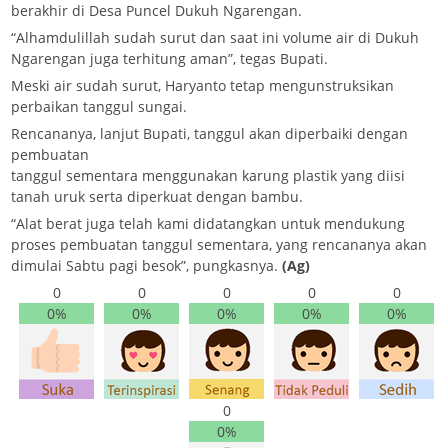
berakhir di Desa Puncel Dukuh Ngarengan.
“Alhamdulillah sudah surut dan saat ini volume air di Dukuh
Ngarengan juga terhitung aman”, tegas Bupati.
Meski air sudah surut, Haryanto tetap mengunstruksikan
perbaikan tanggul sungai.
Rencananya, lanjut Bupati, tanggul akan diperbaiki dengan
pembuatan
tanggul sementara menggunakan karung plastik yang diisi
tanah uruk serta diperkuat dengan bambu.
“Alat berat juga telah kami didatangkan untuk mendukung
proses pembuatan tanggul sementara, yang rencananya akan
dimulai Sabtu pagi besok”, pungkasnya.
(Ag)
0
0
0
0
0
0%
0%
0%
0%
0%
0
0%