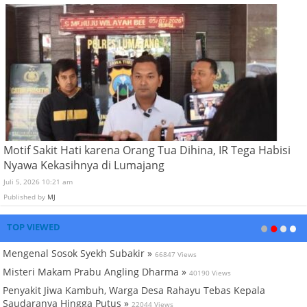
Motif Sakit Hati karena Orang Tua Dihina, IR Tega Habisi
Nyawa Kekasihnya di Lumajang
Juli 5, 2026 10:21 am
Published by
MJ
TOP VIEWED
Mengenal Sosok Syekh Subakir »
66847 Views
Misteri Makam Prabu Angling Dharma »
40190 Views
Penyakit Jiwa Kambuh, Warga Desa Rahayu Tebas Kepala
Saudaranya Hingga Putus »
22044 Views