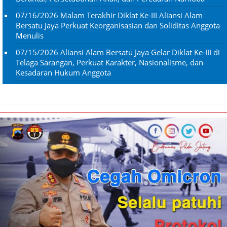
07/16/2026
Malam Terakhir Diklat Ke-III Aliansi Alam
Bersatu Jaya Perkuat Keorganisasian dan Soliditas Anggota
Menulis
07/15/2026
Aliansi Alam Bersatu Jaya Gelar Diklat Ke-III di
Telaga Sarangan, Perkuat Karakter, Nasionalisme, dan
Kesadaran Hukum Anggota