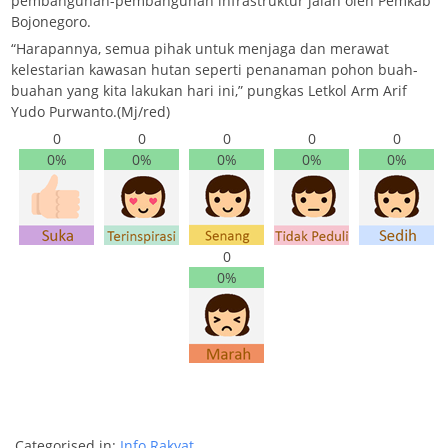
pembangunan-pembangunan infrastruktur jalan oleh Pemkab
Bojonegoro.
“Harapannya, semua pihak untuk menjaga dan merawat
kelestarian kawasan hutan seperti penanaman pohon buah-
buahan yang kita lakukan hari ini,” pungkas Letkol Arm Arif
Yudo Purwanto.(Mj/red)
0
0
0
0
0
0%
0%
0%
0%
0%
0
0%
Categorised in:
Info Rakyat