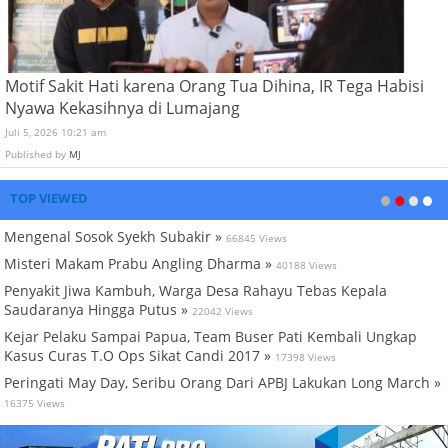
Motif Sakit Hati karena Orang Tua Dihina, IR Tega Habisi
Nyawa Kekasihnya di Lumajang
Juli 5, 2026 10:21 am
Published by
MJ
TOP VIEWED
Mengenal Sosok Syekh Subakir »
66845 Views
Misteri Makam Prabu Angling Dharma »
40188 Views
Penyakit Jiwa Kambuh, Warga Desa Rahayu Tebas Kepala
Saudaranya Hingga Putus »
22042 Views
Kejar Pelaku Sampai Papua, Team Buser Pati Kembali Ungkap
Kasus Curas T.O Ops Sikat Candi 2017 »
17398 Views
Peringati May Day, Seribu Orang Dari APBJ Lakukan Long March »
16375 Views