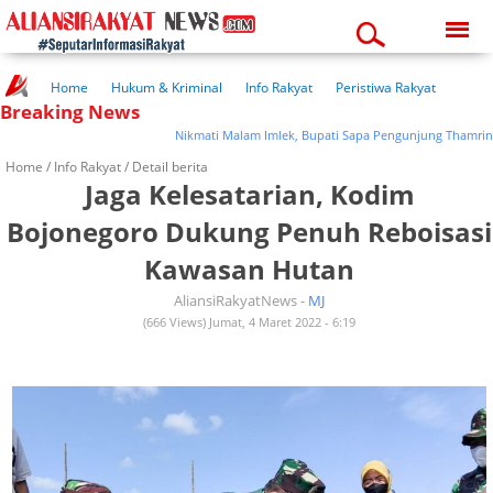
Friday, 07-08-2026
06:43:20 am
Home
Hukum & Kriminal
Info Rakyat
Peristiwa Rakyat
Breaking News
Kuliner Rakyat
Wisata Rakyat
Opini Rakyat
Pemerintahan
Pendidikan
Kesehatan
Nikmati Malam Imlek, Bupati Sapa Pengunjung Thamrin Park
Home /
Info Rakyat
/ Detail berita
Jaga Kelesatarian, Kodim
Bojonegoro Dukung Penuh Reboisasi
Kawasan Hutan
AliansiRakyatNews -
MJ
(666 Views) Jumat, 4 Maret 2022 - 6:19