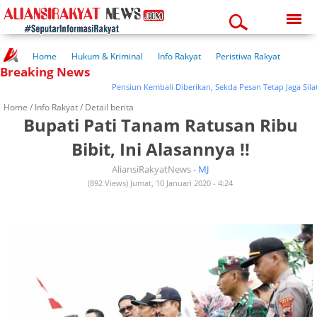
Saturday, 08-08-2026
09:21:24 am
Home
Hukum & Kriminal
Info Rakyat
Peristiwa Rakyat
Breaking News
Kuliner Rakyat
Wisata Rakyat
Opini Rakyat
Pemerintahan
Pendidikan
Kesehatan
Pensiun Kembali Diberikan, Sekda Pesan Tetap Jaga Silatur
Home /
Info Rakyat
/ Detail berita
Bupati Pati Tanam Ratusan Ribu
Bibit, Ini Alasannya !!
AliansiRakyatNews -
MJ
(892 Views) Jumat, 10 Januari 2020 - 4:24