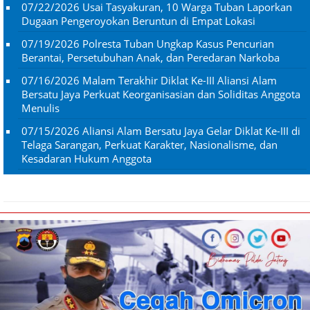
07/22/2026
Usai Tasyakuran, 10 Warga Tuban Laporkan
Dugaan Pengeroyokan Beruntun di Empat Lokasi
07/19/2026
Polresta Tuban Ungkap Kasus Pencurian
Berantai, Persetubuhan Anak, dan Peredaran Narkoba
07/16/2026
Malam Terakhir Diklat Ke-III Aliansi Alam
Bersatu Jaya Perkuat Keorganisasian dan Soliditas Anggota
Menulis
07/15/2026
Aliansi Alam Bersatu Jaya Gelar Diklat Ke-III di
Telaga Sarangan, Perkuat Karakter, Nasionalisme, dan
Kesadaran Hukum Anggota