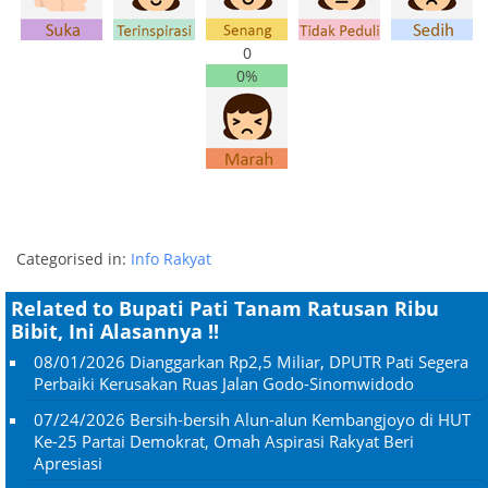
0
0%
Categorised in:
Info Rakyat
Related to Bupati Pati Tanam Ratusan Ribu
Bibit, Ini Alasannya !!
08/01/2026
Dianggarkan Rp2,5 Miliar, DPUTR Pati Segera
Perbaiki Kerusakan Ruas Jalan Godo-Sinomwidodo
07/24/2026
Bersih-bersih Alun-alun Kembangjoyo di HUT
Ke-25 Partai Demokrat, Omah Aspirasi Rakyat Beri
Apresiasi