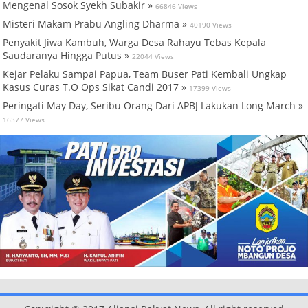
Mengenal Sosok Syekh Subakir »
66846 Views
Misteri Makam Prabu Angling Dharma »
40190 Views
Penyakit Jiwa Kambuh, Warga Desa Rahayu Tebas Kepala
Saudaranya Hingga Putus »
22044 Views
Kejar Pelaku Sampai Papua, Team Buser Pati Kembali Ungkap
Kasus Curas T.O Ops Sikat Candi 2017 »
17399 Views
Peringati May Day, Seribu Orang Dari APBJ Lakukan Long March »
16377 Views