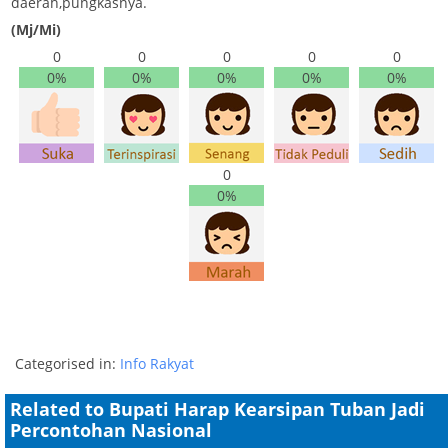
daerah,pungkasnya.
(Mj/Mi)
0
0
0
0
0
0%
0%
0%
0%
0%
0
0%
Categorised in:
Info Rakyat
Related to Bupati Harap Kearsipan Tuban Jadi
Percontohan Nasional