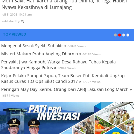
Motif Sakit Hati karena Orang Tua Dihina, IR Tega Habisi
Nyawa Kekasihnya di Lumajang
Juli 5, 2026 10:21 am
Published by
MJ
TOP VIEWED
Mengenal Sosok Syekh Subakir »
66841 Views
Misteri Makam Prabu Angling Dharma »
40186 Views
Penyakit Jiwa Kambuh, Warga Desa Rahayu Tebas Kepala
Saudaranya Hingga Putus »
22041 Views
Kejar Pelaku Sampai Papua, Team Buser Pati Kembali Ungkap
Kasus Curas T.O Ops Sikat Candi 2017 »
17397 Views
Peringati May Day, Seribu Orang Dari APBJ Lakukan Long March »
16374 Views