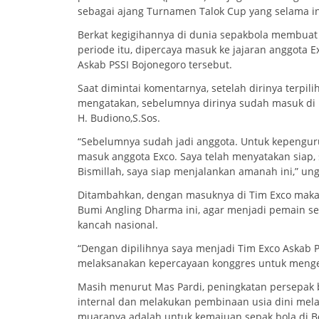
sebagai ajang Turnamen Talok Cup yang selama i
Berkat kegigihannya di dunia sepakbola membuat
periode itu, dipercaya masuk ke jajaran anggota 
Askab PSSI Bojonegoro tersebut.
Saat dimintai komentarnya, setelah dirinya terpili
mengatakan, sebelumnya dirinya sudah masuk di 
H. Budiono,S.Sos.
“Sebelumnya sudah jadi anggota. Untuk kepengur
masuk anggota Exco. Saya telah menyatakan siap, 
Bismillah, saya siap menjalankan amanah ini,” ung
Ditambahkan, dengan masuknya di Tim Exco maka 
Bumi Angling Dharma ini, agar menjadi pemain se
kancah nasional.
“Dengan dipilihnya saya menjadi Tim Exco Askab 
melaksanakan kepercayaan konggres untuk mengelo
Masih menurut Mas Pardi, peningkatan persepak 
internal dan melakukan pembinaan usia dini melalu
muaranya adalah untuk kemajuan sepak bola di Bo