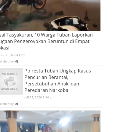
sai Tasyakuran, 10 Warga Tuban Laporkan
ugaan Pengeroyokan Beruntun di Empat
okasi
i 22, 2026 6:43 am
blished by
MJ
Polresta Tuban Ungkap Kasus
Pencurian Berantai,
Persetubuhan Anak, dan
Peredaran Narkoba
Juli 19, 2026 3:54 am
blished by
MJ