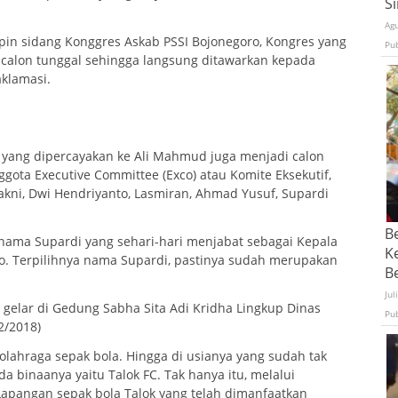
S
Ag
mpin sidang Konggres Askab PSSI Bojonegoro, Kongres yang
Pu
 calon tunggal sehingga langsung ditawarkan kepada
aklamasi.
 yang dipercayakan ke Ali Mahmud juga menjadi calon
gota Executive Committee (Exco) atau Komite Eksekutif,
yakni, Dwi Hendriyanto, Lasmiran, Ahmad Yusuf, Supardi
B
 nama Supardi yang sehari-hari menjabat sebagai Kepala
K
ro. Terpilihnya nama Supardi, pastinya sudah merupakan
Be
Jul
 gelar di Gedung Sabha Sita Adi Kridha Lingkup Dinas
Pu
2/2018)
olahraga sepak bola. Hingga di usianya yang sudah tak
a binaanya yaitu Talok FC. Tak hanya itu, melalui
pangan sepak bola Talok yang telah dimanfaatkan