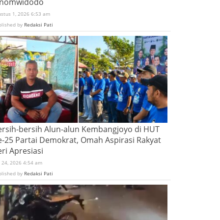
inomwidodo
ustus 1, 2026 6:53 am
blished by
Redaksi Pati
ersih-bersih Alun-alun Kembangjoyo di HUT
e-25 Partai Demokrat, Omah Aspirasi Rakyat
ri Apresiasi
i 24, 2026 4:54 am
blished by
Redaksi Pati