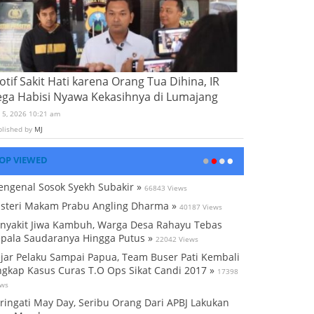
tif Sakit Hati karena Orang Tua Dihina, IR
ega Habisi Nyawa Kekasihnya di Lumajang
i 5, 2026 10:21 am
blished by
MJ
OP VIEWED
ngenal Sosok Syekh Subakir »
66843 Views
steri Makam Prabu Angling Dharma »
40187 Views
nyakit Jiwa Kambuh, Warga Desa Rahayu Tebas
pala Saudaranya Hingga Putus »
22042 Views
jar Pelaku Sampai Papua, Team Buser Pati Kembali
gkap Kasus Curas T.O Ops Sikat Candi 2017 »
17398
ews
ringati May Day, Seribu Orang Dari APBJ Lakukan