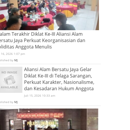
lam Terakhir Diklat Ke-III Aliansi Alam
ersatu Jaya Perkuat Keorganisasian dan
oliditas Anggota Menulis
i 16, 2026 1:07 pm
blished by
MJ
Aliansi Alam Bersatu Jaya Gelar
Diklat Ke-III di Telaga Sarangan,
Perkuat Karakter, Nasionalisme,
dan Kesadaran Hukum Anggota
Juli 15, 2026 10:33 am
blished by
MJ