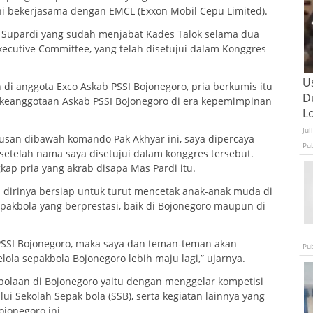
ni bekerjasama dengan EMCL (Exxon Mobil Cepu Limited).
 Supardi yang sudah menjabat Kades Talok selama dua
Executive Committee, yang telah disetujui dalam Konggres
U
h di anggota Exco Askab PSSI Bojonegoro, pria berkumis itu
D
keanggotaan Askab PSSI Bojonegoro di era kepemimpinan
L
Jul
usan dibawah komando Pak Akhyar ini, saya dipercaya
Pu
setelah nama saya disetujui dalam konggres tersebut.
kap pria yang akrab disapa Mas Pardi itu.
dirinya bersiap untuk turut mencetak anak-anak muda di
pakbola yang berprestasi, baik di Bojonegoro maupun di
PSSI Bojonegoro, maka saya dan teman-teman akan
Pu
la sepakbola Bojonegoro lebih maju lagi,” ujarnya.
bolaan di Bojonegoro yaitu dengan menggelar kompetisi
i Sekolah Sepak bola (SSB), serta kegiatan lainnya yang
jonegoro ini.