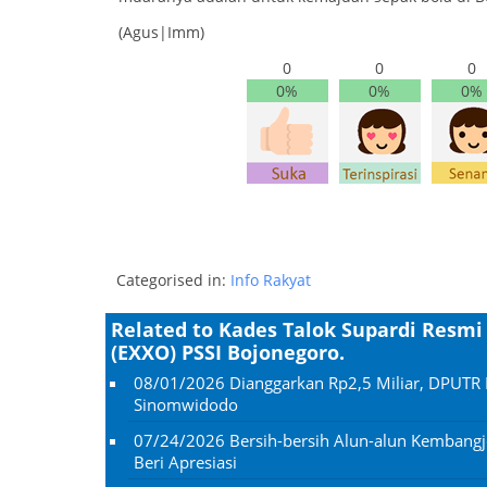
(Agus|Imm)
0
0
0
0%
0%
0%
Categorised in:
Info Rakyat
Related to Kades Talok Supardi Resm
(EXXO) PSSI Bojonegoro.
08/01/2026
Dianggarkan Rp2,5 Miliar, DPUTR 
Sinomwidodo
07/24/2026
Bersih-bersih Alun-alun Kembangj
Beri Apresiasi