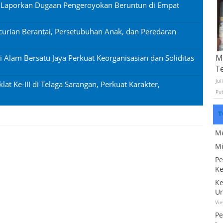
n Laporkan Dugaan Pengeroyokan Beruntun di Empat
urian Berantai, Persetubuhan Anak, dan Peredaran
Mo
si Alam Bersatu Jaya Perkuat Keorganisasian dan Soliditas
T
Jul
lat Ke-III di Telaga Sarangan, Perkuat Karakter,
Pu
T
Me
Mi
Pe
Ke
Ke
Un
Vi
Pe