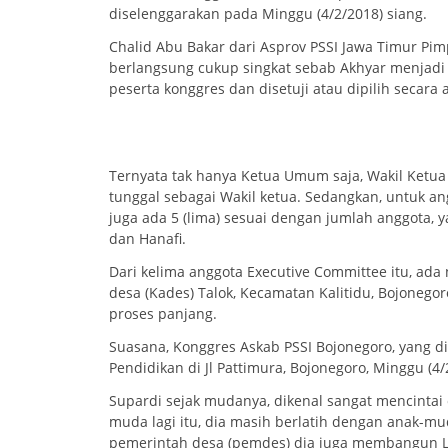
diselenggarakan pada Minggu (4/2/2018) siang.
Chalid Abu Bakar dari Asprov PSSI Jawa Timur Pi
berlangsung cukup singkat sebab Akhyar menjadi
peserta konggres dan disetuji atau dipilih secara 
Ternyata tak hanya Ketua Umum saja, Wakil Ketua
tunggal sebagai Wakil ketua. Sedangkan, untuk ang
juga ada 5 (lima) sesuai dengan jumlah anggota, 
dan Hanafi.
Dari kelima anggota Executive Committee itu, ada
desa (Kades) Talok, Kecamatan Kalitidu, Bojonego
proses panjang.
Suasana, Konggres Askab PSSI Bojonegoro, yang di
Pendidikan di Jl Pattimura, Bojonegoro, Minggu (4/
Supardi sejak mudanya, dikenal sangat mencintai 
muda lagi itu, dia masih berlatih dengan anak-mud
pemerintah desa (pemdes) dia juga membangun La