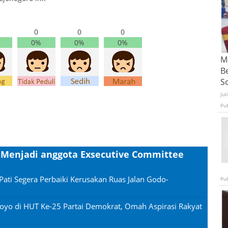
0
0
0
0%
0%
0%
Ma
B
S
Jul
Pu
i Menjadi anggota Exsecutive Committee
Pati Segera Perbaiki Kerusakan Ruas Jalan Godo-
Pu
oyo di HUT Ke-25 Partai Demokrat, Omah Aspirasi Rakyat