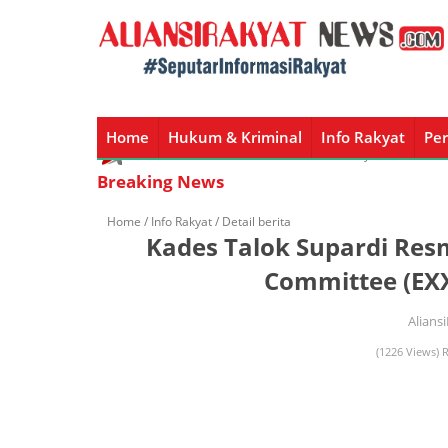
Home
Hukum & Kriminal
Info Rakyat
Per
Home
Hukum & Kriminal
Info Rakyat
Peristiw
Breaking News
Home /
Info Rakyat
/ Detail berita
Kades Talok Supardi Res
Committee (EXX
Alians
(1226 Views) 