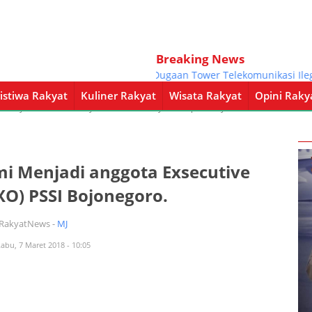
Breaking News
Dugaan Tower Telekomunikasi Ilegal di 
istiwa Rakyat
Kuliner Rakyat
Wisata Rakyat
Opini Raky
a Rakyat
Kuliner Rakyat
Wisata Rakyat
Opini Rakyat
Pemerintahan
mi Menjadi anggota Exsecutive
O) PSSI Bojonegoro.
iRakyatNews -
MJ
Rabu, 7 Maret 2018 - 10:05