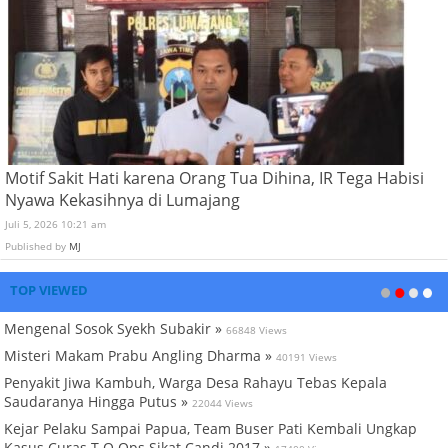
Motif Sakit Hati karena Orang Tua Dihina, IR Tega Habisi
Nyawa Kekasihnya di Lumajang
Juli 5, 2026 10:21 am
Published by
MJ
TOP VIEWED
Mengenal Sosok Syekh Subakir »
66848 Views
Misteri Makam Prabu Angling Dharma »
40191 Views
Penyakit Jiwa Kambuh, Warga Desa Rahayu Tebas Kepala
Saudaranya Hingga Putus »
22044 Views
Kejar Pelaku Sampai Papua, Team Buser Pati Kembali Ungkap
Kasus Curas T.O Ops Sikat Candi 2017 »