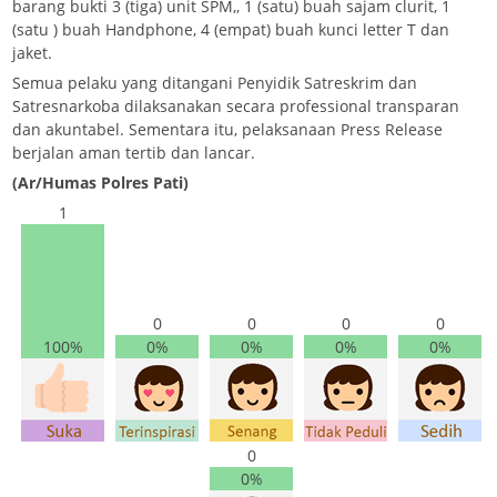
barang bukti 3 (tiga) unit SPM,, 1 (satu) buah sajam clurit, 1
(satu ) buah Handphone, 4 (empat) buah kunci letter T dan
jaket.
Semua pelaku yang ditangani Penyidik Satreskrim dan
Satresnarkoba dilaksanakan secara professional transparan
dan akuntabel. Sementara itu, pelaksanaan Press Release
berjalan aman tertib dan lancar.
(Ar/Humas Polres Pati)
1
0
0
0
0
100%
0%
0%
0%
0%
0
0%