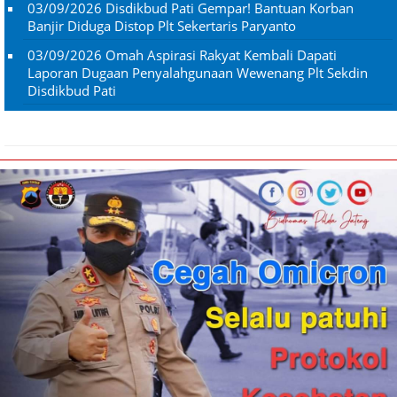
03/09/2026
Disdikbud Pati Gempar! Bantuan Korban
Banjir Diduga Distop Plt Sekertaris Paryanto
03/09/2026
Omah Aspirasi Rakyat Kembali Dapati
Laporan Dugaan Penyalahgunaan Wewenang Plt Sekdin
Disdikbud Pati