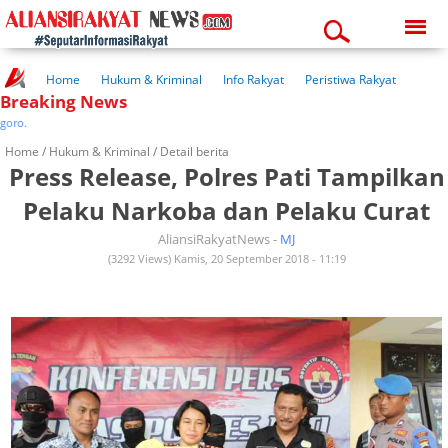
Sunday, 09-08-2026
08:48:14 am
Home
Hukum & Kriminal
Info Rakyat
Peristiwa Rakyat
Breaking News
Kuliner Rakyat
Wisata Rakyat
Opini Rakyat
Pemerintahan
Pendidikan
Kesehatan
Home /
Hukum & Kriminal
/ Detail berita
Press Release, Polres Pati Tampilkan
Pelaku Narkoba dan Pelaku Curat
AliansiRakyatNews -
MJ
(3292 Views) Kamis, 20 September 2018 - 11:19