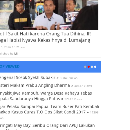
tif Sakit Hati karena Orang Tua Dihina, IR
ega Habisi Nyawa Kekasihnya di Lumajang
i 5, 2026 10:21 am
blished by
MJ
OP VIEWED
ngenal Sosok Syekh Subakir »
66843 Views
steri Makam Prabu Angling Dharma »
40187 Views
nyakit Jiwa Kambuh, Warga Desa Rahayu Tebas
pala Saudaranya Hingga Putus »
22042 Views
jar Pelaku Sampai Papua, Team Buser Pati Kembali
gkap Kasus Curas T.O Ops Sikat Candi 2017 »
17398
ews
ringati May Day, Seribu Orang Dari APBJ Lakukan