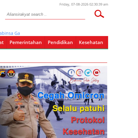
Friday, 07-08-2026 02:30:39 am
 Gandusari Dampingi Vaksinasi Hewan Ternak
at
Pemerintahan
Pendidikan
Kesehatan
Pendidikan
Kesehatan