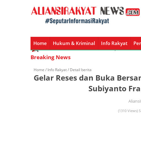
Home
Hukum & Kriminal
Info Rakyat
Per
Home
Hukum & Kriminal
Info Rakyat
Peristiw
Breaking News
Home /
Info Rakyat
/ Detail berita
Gelar Reses dan Buka Bersa
Subiyanto Fra
Alians
(1310 Views) S