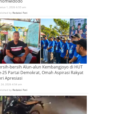
inomwidodo
ustus 1, 2026 6:53 am
blished by
Redaksi Pati
ersih-bersih Alun-alun Kembangjoyo di HUT
e-25 Partai Demokrat, Omah Aspirasi Rakyat
ri Apresiasi
i 24, 2026 4:54 am
blished by
Redaksi Pati