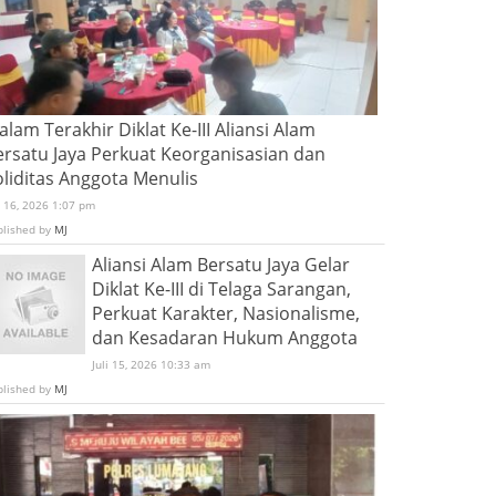
lam Terakhir Diklat Ke-III Aliansi Alam
ersatu Jaya Perkuat Keorganisasian dan
oliditas Anggota Menulis
i 16, 2026 1:07 pm
blished by
MJ
Aliansi Alam Bersatu Jaya Gelar
Diklat Ke-III di Telaga Sarangan,
Perkuat Karakter, Nasionalisme,
dan Kesadaran Hukum Anggota
Juli 15, 2026 10:33 am
blished by
MJ