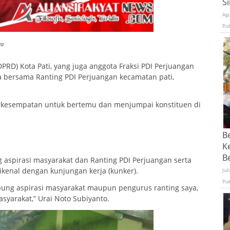
S
Ag
Pu
ya
RD) Kota Pati, yang juga anggota Fraksi PDI Perjuangan
a bersama Ranting PDI Perjuangan kecamatan pati,
erkesempatan untuk bertemu dan menjumpai konstituen di
B
K
Be
aspirasi masyarakat dan Ranting PDI Perjuangan serta
kenal dengan kunjungan kerja (kunker).
Jul
Pu
ung aspirasi masyarakat maupun pengurus ranting saya,
yarakat,” Urai Noto Subiyanto.