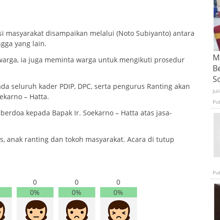
asi masyarakat disampaikan melalui (Noto Subiyanto) antara
gga yang lain.
Ma
 warga, ia juga meminta warga untuk mengikuti prosedur
B
S
da seluruh kader PDIP, DPC, serta pengurus Ranting akan
Jul
ekarno – Hatta.
Pu
berdoa kepada Bapak Ir. Soekarno – Hatta atas jasa-
s, anak ranting dan tokoh masyarakat. Acara di tutup
Pu
0
0
0
0%
0%
0%