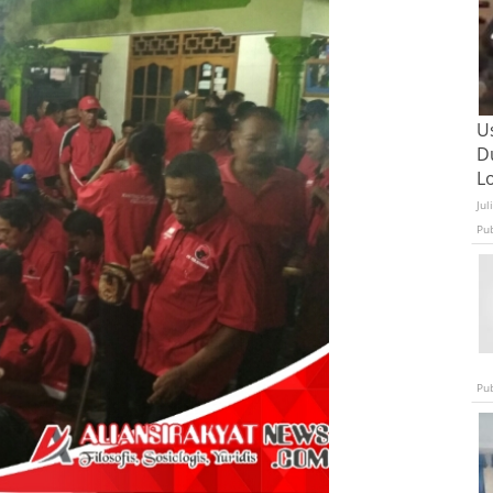
U
D
L
Jul
Pu
Pu