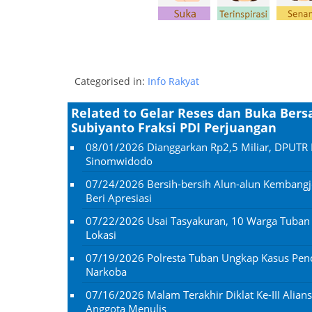
Categorised in:
Info Rakyat
Related to Gelar Reses dan Buka Ber
Subiyanto Fraksi PDI Perjuangan
08/01/2026
Dianggarkan Rp2,5 Miliar, DPUTR 
Sinomwidodo
07/24/2026
Bersih-bersih Alun-alun Kembangj
Beri Apresiasi
07/22/2026
Usai Tasyakuran, 10 Warga Tuba
Lokasi
07/19/2026
Polresta Tuban Ungkap Kasus Penc
Narkoba
07/16/2026
Malam Terakhir Diklat Ke-III Alian
Anggota Menulis