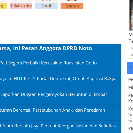
Mo
T
sama, Ini Pesan Anggota DPRD Noto
Jul
Pu
Pati Segera Perbaiki Kerusakan Ruas Jalan Godo-
T
oyo di HUT Ke-25 Partai Demokrat, Omah Aspirasi Rakyat
Me
Mi
n Laporkan Dugaan Pengeroyokan Beruntun di Empat
Pe
Ke
Ke
urian Berantai, Persetubuhan Anak, dan Peredaran
Un
Vi
si Alam Bersatu Jaya Perkuat Keorganisasian dan Soliditas
Pe