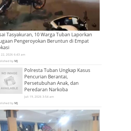
sai Tasyakuran, 10 Warga Tuban Laporkan
ugaan Pengeroyokan Beruntun di Empat
okasi
i 22, 2026 6:43 am
blished by
MJ
Polresta Tuban Ungkap Kasus
Pencurian Berantai,
Persetubuhan Anak, dan
Peredaran Narkoba
Juli 19, 2026 3:54 am
blished by
MJ