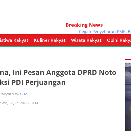
Breaking News
Cegah Penyebaran PMK, Babinsa
istiwa Rakyat
Kuliner Rakyat
Wisata Rakyat
Opini Raky
a Rakyat
Kuliner Rakyat
Wisata Rakyat
Opini Rakyat
Pemerintahan
ma, Ini Pesan Anggota DPRD Noto
ksi PDI Perjuangan
iRakyatNews -
MJ
elasa, 12 Juni 2018 - 10:14