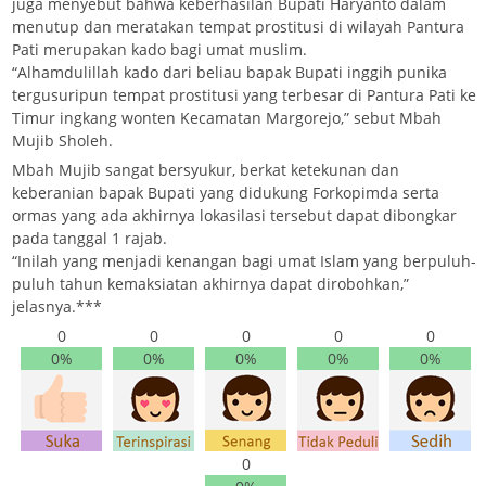
juga menyebut bahwa keberhasilan Bupati Haryanto dalam
menutup dan meratakan tempat prostitusi di wilayah Pantura
Pati merupakan kado bagi umat muslim.
“Alhamdulillah kado dari beliau bapak Bupati inggih punika
tergusuripun tempat prostitusi yang terbesar di Pantura Pati ke
Timur ingkang wonten Kecamatan Margorejo,” sebut Mbah
Mujib Sholeh.
Mbah Mujib sangat bersyukur, berkat ketekunan dan
keberanian bapak Bupati yang didukung Forkopimda serta
ormas yang ada akhirnya lokasilasi tersebut dapat dibongkar
pada tanggal 1 rajab.
“Inilah yang menjadi kenangan bagi umat Islam yang berpuluh-
puluh tahun kemaksiatan akhirnya dapat dirobohkan,”
jelasnya.***
0
0
0
0
0
0%
0%
0%
0%
0%
0