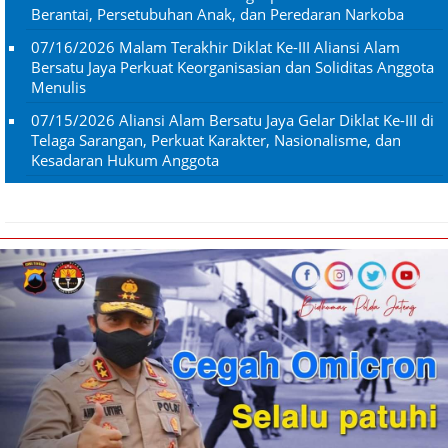
Berantai, Persetubuhan Anak, dan Peredaran Narkoba
07/16/2026
Malam Terakhir Diklat Ke-III Aliansi Alam
Bersatu Jaya Perkuat Keorganisasian dan Soliditas Anggota
Menulis
07/15/2026
Aliansi Alam Bersatu Jaya Gelar Diklat Ke-III di
Telaga Sarangan, Perkuat Karakter, Nasionalisme, dan
Kesadaran Hukum Anggota