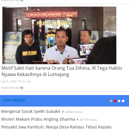
Motif Sakit Hati karena Orang Tua Dihina, IR Tega Habisi
Nyawa Kekasihnya di Lumajang
Juli 5, 2026 10:21 am
Published by
MJ
TOP VIEWED
Mengenal Sosok Syekh Subakir »
66848 Views
Misteri Makam Prabu Angling Dharma »
40190 Views
Penyakit Jiwa Kambuh, Warga Desa Rahayu Tebas Kepala