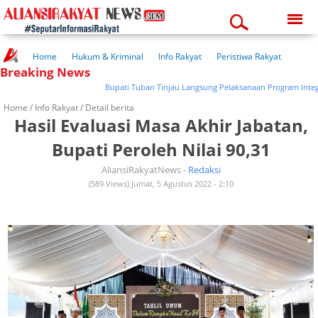
Saturday, 08-08-2026
11:26:14 pm
Home
Hukum & Kriminal
Info Rakyat
Peristiwa Rakyat
Breaking News
Kuliner Rakyat
Wisata Rakyat
Opini Rakyat
Pemerintahan
Pendidikan
Kesehatan
Bupati Tuban Tinjau Langsung Pelaksanaan Program Integrasi 
Home /
Info Rakyat
/ Detail berita
Hasil Evaluasi Masa Akhir Jabatan,
Bupati Peroleh Nilai 90,31
AliansiRakyatNews -
Redaksi
(589 Views) Jumat, 5 Agustus 2022 - 2:10