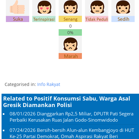
0
0%
Categorised in:
Info Rakyat
Related to Positif Konsumsi Sabu, Warga Asal
Gresik Diamankan Polisi
08/01/2026
Dianggarkan Rp2,5 Miliar, DPUTR Pati Segera
Perbaiki Kerusakan Ruas Jalan Godo-Sinomwidodo
07/24/2026
Bersih-bersih Alun-alun Kembangjoyo di HUT
Ke-25 Partai Demokrat, Omah Aspirasi Rakyat Beri