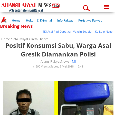
Saturday, 08-08-2026
09:36:26 am
Home
Hukum & Kriminal
Info Rakyat
Peristiwa Rakyat
Breaking News
Kuliner Rakyat
Wisata Rakyat
Opini Rakyat
Pemerintahan
Pendidikan
Kesehatan
TKI Asal Pati Dapatkan Vaksin Sebelum Ke Luar Negeri
Home /
Info Rakyat
/ Detail berita
Positif Konsumsi Sabu, Warga Asal
Gresik Diamankan Polisi
AliansiRakyatNews -
MJ
(1390 Views) Sabtu, 5 Mei 2018 - 12:41