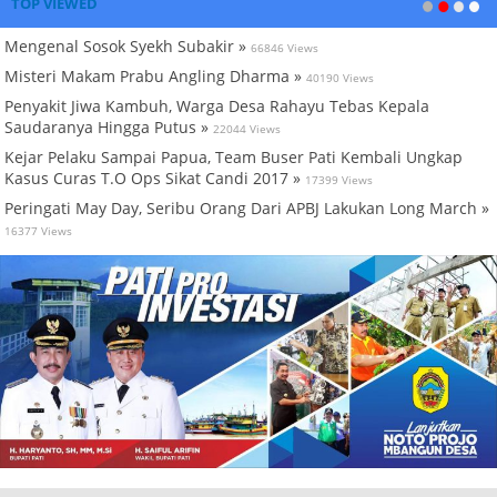
TOP VIEWED
Mengenal Sosok Syekh Subakir »
66846 Views
Misteri Makam Prabu Angling Dharma »
40190 Views
Penyakit Jiwa Kambuh, Warga Desa Rahayu Tebas Kepala
Saudaranya Hingga Putus »
22044 Views
Kejar Pelaku Sampai Papua, Team Buser Pati Kembali Ungkap
Kasus Curas T.O Ops Sikat Candi 2017 »
17399 Views
Peringati May Day, Seribu Orang Dari APBJ Lakukan Long March »
16377 Views