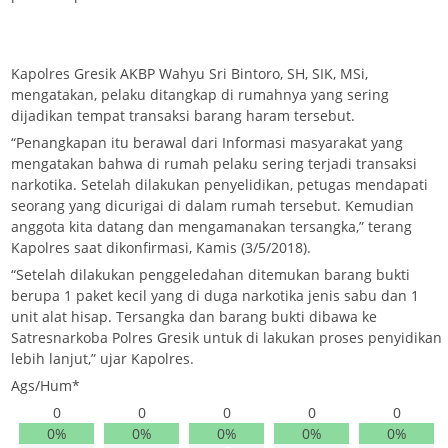
Kapolres Gresik AKBP Wahyu Sri Bintoro, SH, SIK, MSi,
mengatakan, pelaku ditangkap di rumahnya yang sering
dijadikan tempat transaksi barang haram tersebut.
“Penangkapan itu berawal dari Informasi masyarakat yang
mengatakan bahwa di rumah pelaku sering terjadi transaksi
narkotika. Setelah dilakukan penyelidikan, petugas mendapati
seorang yang dicurigai di dalam rumah tersebut. Kemudian
anggota kita datang dan mengamanakan tersangka,” terang
Kapolres saat dikonfirmasi, Kamis (3/5/2018).
“Setelah dilakukan penggeledahan ditemukan barang bukti
berupa 1 paket kecil yang di duga narkotika jenis sabu dan 1
unit alat hisap. Tersangka dan barang bukti dibawa ke
Satresnarkoba Polres Gresik untuk di lakukan proses penyidikan
lebih lanjut,” ujar Kapolres.
Ags/Hum*
0
0
0
0
0
0%
0%
0%
0%
0%