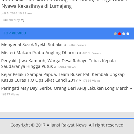
Nyawa Kekasihnya di Lumajang
Juli 5, 2026 10:21 am
Published by
MJ
TOP VIEWED
Mengenal Sosok Syekh Subakir »
66848 Views
Misteri Makam Prabu Angling Dharma »
40190 Views
Penyakit Jiwa Kambuh, Warga Desa Rahayu Tebas Kepala
Saudaranya Hingga Putus »
22044 Views
Kejar Pelaku Sampai Papua, Team Buser Pati Kembali Ungkap
Kasus Curas T.O Ops Sikat Candi 2017 »
17399 Views
Peringati May Day, Seribu Orang Dari APBJ Lakukan Long March »
16377 Views
Copyright © 2017 Aliansi Rakyat News, All right reserved