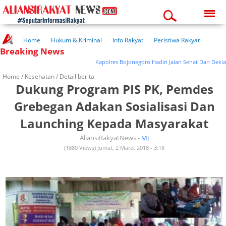
Saturday, 08-08-2026
10:39:35 pm
Home
Hukum & Kriminal
Info Rakyat
Peristiwa Rakyat
Breaking News
Kuliner Rakyat
Wisata Rakyat
Opini Rakyat
Pemerintahan
Pendidikan
Kesehatan
Kapolres Bojonegoro Hadiri Jalan Sehat Dan Deklarasi P
Home /
Kesehatan
/ Detail berita
Dukung Program PIS PK, Pemdes
Grebegan Adakan Sosialisasi Dan
Launching Kepada Masyarakat
AliansiRakyatNews -
MJ
(1880 Views) Jumat, 2 Maret 2018 - 3:18