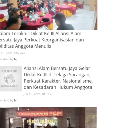
lam Terakhir Diklat Ke-III Aliansi Alam
ersatu Jaya Perkuat Keorganisasian dan
oliditas Anggota Menulis
i 16, 2026 1:07 pm
blished by
MJ
Aliansi Alam Bersatu Jaya Gelar
Diklat Ke-III di Telaga Sarangan,
Perkuat Karakter, Nasionalisme,
dan Kesadaran Hukum Anggota
Juli 15, 2026 10:33 am
blished by
MJ