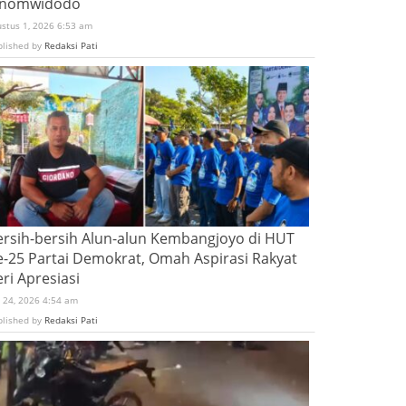
inomwidodo
ustus 1, 2026 6:53 am
blished by
Redaksi Pati
ersih-bersih Alun-alun Kembangjoyo di HUT
e-25 Partai Demokrat, Omah Aspirasi Rakyat
ri Apresiasi
i 24, 2026 4:54 am
blished by
Redaksi Pati