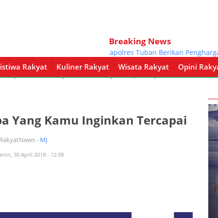
Breaking News
Kapolres Tuban Berikan Penghargaan 
istiwa Rakyat
Kuliner Rakyat
Wisata Rakyat
Opini Raky
a Rakyat
Kuliner Rakyat
Wisata Rakyat
Opini Rakyat
Pemerintahan
pa Yang Kamu Inginkan Tercapai
iRakyatNews -
MJ
enin, 30 April 2018 - 12:58