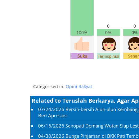
0
0
100%
0%
0%
Categorised in:
Opini Rakyat
Related to Teruslah Berkarya, Agar A
07/24/2026
Bersih-bersih Alun-alun Kembangj
Beri Apresiasi
06/16/2026
Senopati Demang Wotan Siap Lesta
04/30/2026
Bunga Pinjaman di BKK Pati Temb