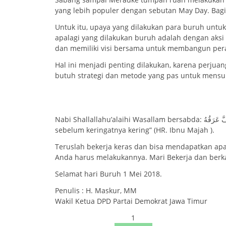
yang lebih populer dengan sebutan May Day. Bag
Untuk itu, upaya yang dilakukan para buruh untu
apalagi yang dilakukan buruh adalah dengan aksi 
dan memiliki visi bersama untuk membangun pera
Hal ini menjadi penting dilakukan, karena perjua
butuh strategi dan metode yang pas untuk mensu
Nabi Shallallahu’alaihi Wasallam bersabda: أَعْطُوا الأَجِيرَ أَجْرَهُ قَبْلَ أَنْ يَجِفَّ عَرَقُهُ. “Berikanlah pekerja upahnya
sebelum keringatnya kering” (HR. Ibnu Majah ).
Teruslah bekerja keras dan bisa mendapatkan apa 
Anda harus melakukannya. Mari Bekerja dan berkar
Selamat hari Buruh 1 Mei 2018.
Penulis : H. Maskur, MM
Wakil Ketua DPD Partai Demokrat Jawa Timur
1