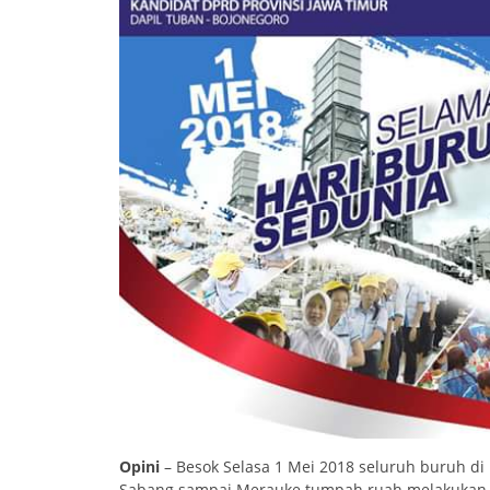
Opini
– Besok Selasa 1 Mei 2018 seluruh buruh di 
Sabang sampai Merauke tumpah ruah melakukan a