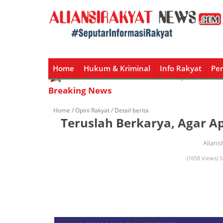
Home
Hukum & Kriminal
Info Rakyat
Per
Home
Hukum & Kriminal
Info Rakyat
Peristiw
Breaking News
Home /
Opini Rakyat
/ Detail berita
Teruslah Berkarya, Agar A
Alians
(1658 Views) S