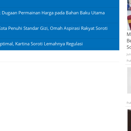
tik Dugaan Permainan Harga pada Bahan Baku Utama
ota Penuhi Standar Gizi, Omah Aspirasi Rakyat Soroti
Ma
B
timal, Kartina Soroti Lemahnya Regulasi
S
Jul
Pu
Pu