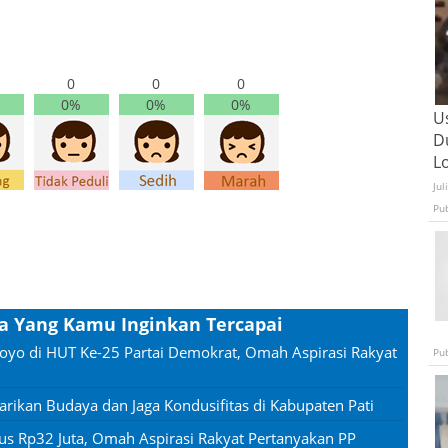
0
0
0
0%
0%
0%
U
D
L
Jul
Pu
pa Yang Kamu Inginkan Tercapai
oyo di HUT Ke-25 Partai Demokrat, Omah Aspirasi Rakyat
Pu
rikan Budaya dan Jaga Kondusifitas di Kabupaten Pati
us Rp32 Juta, Omah Aspirasi Rakyat Pertanyakan PP