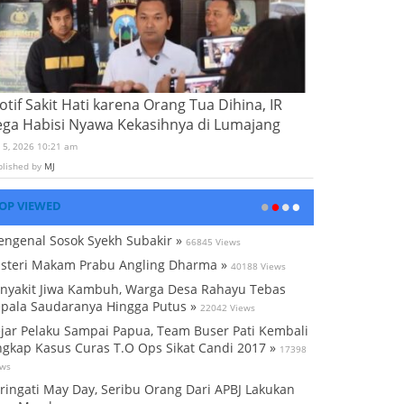
tif Sakit Hati karena Orang Tua Dihina, IR
ega Habisi Nyawa Kekasihnya di Lumajang
i 5, 2026 10:21 am
blished by
MJ
OP VIEWED
ngenal Sosok Syekh Subakir »
66845 Views
steri Makam Prabu Angling Dharma »
40188 Views
nyakit Jiwa Kambuh, Warga Desa Rahayu Tebas
pala Saudaranya Hingga Putus »
22042 Views
jar Pelaku Sampai Papua, Team Buser Pati Kembali
gkap Kasus Curas T.O Ops Sikat Candi 2017 »
17398
ews
ringati May Day, Seribu Orang Dari APBJ Lakukan