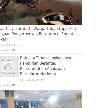
sai Tasyakuran, 10 Warga Tuban Laporkan
ugaan Pengeroyokan Beruntun di Empat
okasi
i 22, 2026 6:43 am
blished by
MJ
Polresta Tuban Ungkap Kasus
Pencurian Berantai,
Persetubuhan Anak, dan
Peredaran Narkoba
Juli 19, 2026 3:54 am
blished by
MJ