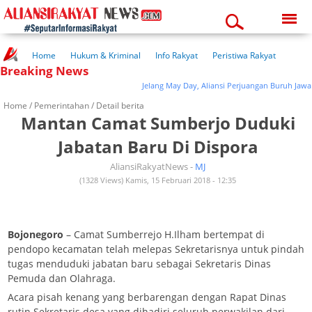
Thursday, 06-08-2026
08:27:53 am
Home
Hukum & Kriminal
Info Rakyat
Peristiwa Rakyat
Breaking News
Kuliner Rakyat
Wisata Rakyat
Opini Rakyat
Pemerintahan
Pendidikan
Kesehatan
Jelang May Day, Aliansi Perjuangan Buruh Jawa Ti
Home /
Pemerintahan
/ Detail berita
Mantan Camat Sumberjo Duduki
Jabatan Baru Di Dispora
AliansiRakyatNews -
MJ
(1328 Views) Kamis, 15 Februari 2018 - 12:35
Bojonegoro
– Camat Sumberrejo H.Ilham bertempat di
pendopo kecamatan telah melepas Sekretarisnya untuk pindah
tugas menduduki jabatan baru sebagai Sekretaris Dinas
Pemuda dan Olahraga.
Acara pisah kenang yang berbarengan dengan Rapat Dinas
rutin Sekretaris desa yang dihadiri seluruh perwakilan dari