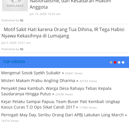
Nasionalisme, dan Kesadaran Hukum
Anggota
Juli 15, 2026 10:33 am
Published by
MJ
Motif Sakit Hati karena Orang Tua Dihina, IR Tega Habisi
Nyawa Kekasihnya di Lumajang
Juli 5, 2026 10:21 am
Published by
MJ
TOP VIEWED
Mengenal Sosok Syekh Subakir »
66841 Views
Misteri Makam Prabu Angling Dharma »
40183 Views
Penyakit Jiwa Kambuh, Warga Desa Rahayu Tebas Kepala
Saudaranya Hingga Putus »
22038 Views
Kejar Pelaku Sampai Papua, Team Buser Pati Kembali Ungkap
Kasus Curas T.O Ops Sikat Candi 2017 »
17396 Views
Peringati May Day, Seribu Orang Dari APBJ Lakukan Long March »
16374 Views