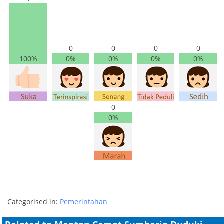
0
0
0
0
100%
0%
0%
0%
0%
0
0%
Categorised in:
Pemerintahan