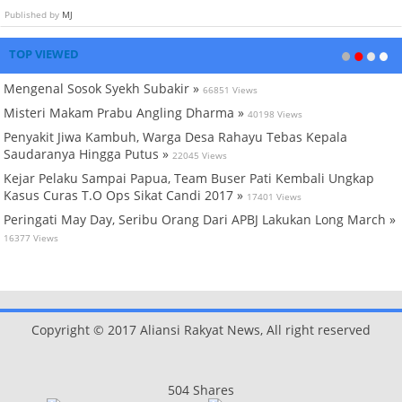
Published by
MJ
TOP VIEWED
Mengenal Sosok Syekh Subakir »
66851 Views
Misteri Makam Prabu Angling Dharma »
40198 Views
Penyakit Jiwa Kambuh, Warga Desa Rahayu Tebas Kepala
Saudaranya Hingga Putus »
22045 Views
Kejar Pelaku Sampai Papua, Team Buser Pati Kembali Ungkap
Kasus Curas T.O Ops Sikat Candi 2017 »
17401 Views
Peringati May Day, Seribu Orang Dari APBJ Lakukan Long March »
16377 Views
Copyright © 2017 Aliansi Rakyat News, All right reserved
504
Shares