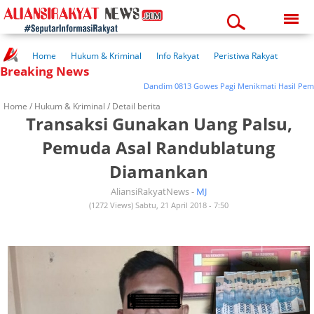
Monday, 10-08-2026
12:10:39 pm
Home
Hukum & Kriminal
Info Rakyat
Peristiwa Rakyat
Breaking News
Kuliner Rakyat
Wisata Rakyat
Opini Rakyat
Pemerintahan
Pendidikan
Kesehatan
Dandim 0813 Gowes Pagi Menikmati Hasil Pemba
Home /
Hukum & Kriminal
/ Detail berita
Transaksi Gunakan Uang Palsu,
Pemuda Asal Randublatung
Diamankan
AliansiRakyatNews -
MJ
(1272 Views) Sabtu, 21 April 2018 - 7:50