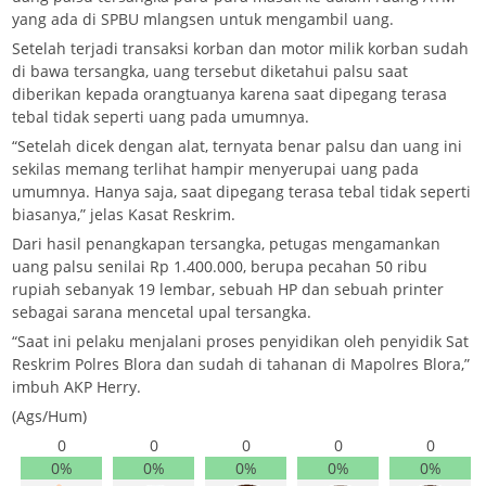
yang ada di SPBU mlangsen untuk mengambil uang.
Setelah terjadi transaksi korban dan motor milik korban sudah
di bawa tersangka, uang tersebut diketahui palsu saat
diberikan kepada orangtuanya karena saat dipegang terasa
tebal tidak seperti uang pada umumnya.
“Setelah dicek dengan alat, ternyata benar palsu dan uang ini
sekilas memang terlihat hampir menyerupai uang pada
umumnya. Hanya saja, saat dipegang terasa tebal tidak seperti
biasanya,” jelas Kasat Reskrim.
Dari hasil penangkapan tersangka, petugas mengamankan
uang palsu senilai Rp 1.400.000, berupa pecahan 50 ribu
rupiah sebanyak 19 lembar, sebuah HP dan sebuah printer
sebagai sarana mencetal upal tersangka.
“Saat ini pelaku menjalani proses penyidikan oleh penyidik Sat
Reskrim Polres Blora dan sudah di tahanan di Mapolres Blora,”
imbuh AKP Herry.
(Ags/Hum)
0
0
0
0
0
0%
0%
0%
0%
0%