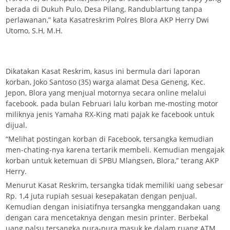
berada di Dukuh Pulo, Desa Pilang, Randublartung tanpa
perlawanan,” kata Kasatreskrim Polres Blora AKP Herry Dwi
Utomo, S.H, M.H.
Dikatakan Kasat Reskrim, kasus ini bermula dari laporan
korban, Joko Santoso (35) warga alamat Desa Geneng, Kec.
Jepon, Blora yang menjual motornya secara online melalui
facebook. pada bulan Februari lalu korban me-mosting motor
miliknya jenis Yamaha RX-King mati pajak ke facebook untuk
dijual.
“Melihat postingan korban di Facebook, tersangka kemudian
men-chating-nya karena tertarik membeli. Kemudian mengajak
korban untuk ketemuan di SPBU Mlangsen, Blora,” terang AKP
Herry.
Menurut Kasat Reskrim, tersangka tidak memiliki uang sebesar
Rp. 1,4 juta rupiah sesuai kesepakatan dengan penjual.
Kemudian dengan inisiatifnya tersangka menggandakan uang
dengan cara mencetaknya dengan mesin printer. Berbekal
uang palsu tersangka pura-pura masuk ke dalam ruang ATM