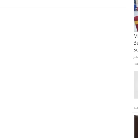
Ma
B
S
Jul
Pu
Pu