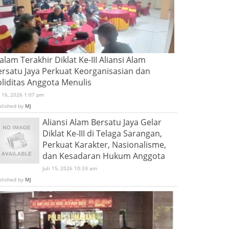
lam Terakhir Diklat Ke-III Aliansi Alam
ersatu Jaya Perkuat Keorganisasian dan
oliditas Anggota Menulis
i 16, 2026 1:07 pm
blished by
MJ
Aliansi Alam Bersatu Jaya Gelar
Diklat Ke-III di Telaga Sarangan,
Perkuat Karakter, Nasionalisme,
dan Kesadaran Hukum Anggota
Juli 15, 2026 10:33 am
blished by
MJ