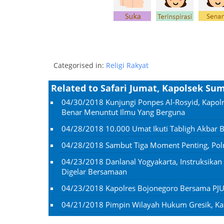
Categorised in:
Religi Rakyat
Related to Safari Jumat, Kapolsek S
04/30/2018
Kunjungi Ponpes Al-Rosyid, Kapol
Benar Menuntut Ilmu Yang Berguna
04/28/2018
10.000 Umat Ikuti Tabligh Akbar
04/28/2018
Sambut Tiga Moment Penting, Polr
04/23/2018
Danlanal Yogyakarta, Instruksika
Digelar Bersamaan
04/23/2018
Kapolres Bojonegoro Bersama PJ
04/21/2018
Pimpin Wilayah Hukum Gresik, Ka