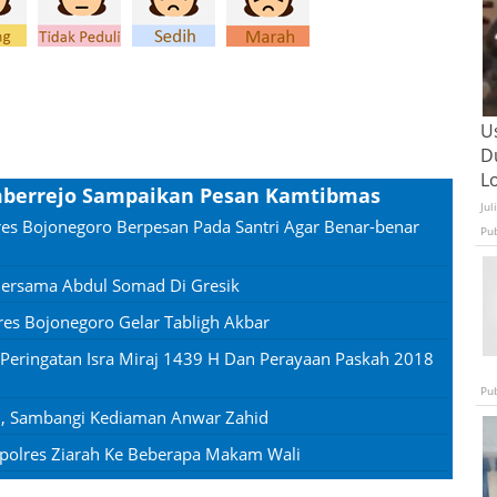
U
D
L
umberrejo Sampaikan Pesan Kamtibmas
Jul
res Bojonegoro Berpesan Pada Santri Agar Benar-benar
Pu
 Bersama Abdul Somad Di Gresik
es Bojonegoro Gelar Tabligh Akbar
n Peringatan Isra Miraj 1439 H Dan Perayaan Paskah 2018
Pu
U, Sambangi Kediaman Anwar Zahid
polres Ziarah Ke Beberapa Makam Wali