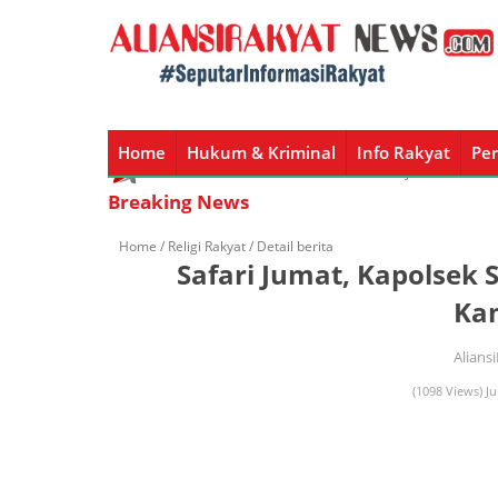
Home
Hukum & Kriminal
Info Rakyat
Per
Home
Hukum & Kriminal
Info Rakyat
Peristiw
Breaking News
Home /
Religi Rakyat
/ Detail berita
Safari Jumat, Kapolsek
Ka
Alians
(1098 Views) Ju