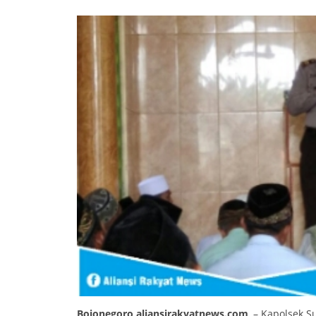
Bojonegoro,aliansirakyatnews.com
, – Kapolsek 