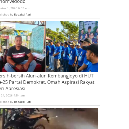
inomwidodo
ustus 1, 2026 6:53 am
blished by
Redaksi Pati
ersih-bersih Alun-alun Kembangjoyo di HUT
e-25 Partai Demokrat, Omah Aspirasi Rakyat
ri Apresiasi
i 24, 2026 4:54 am
blished by
Redaksi Pati