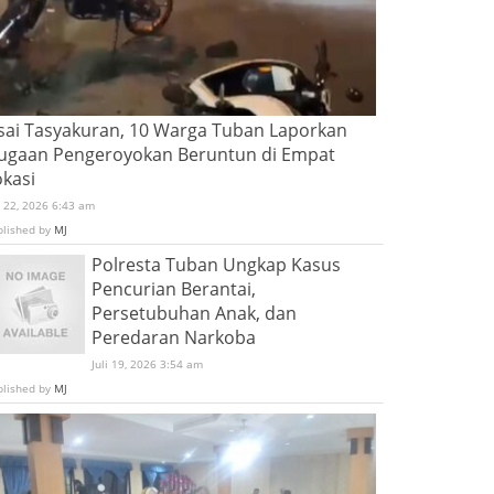
sai Tasyakuran, 10 Warga Tuban Laporkan
ugaan Pengeroyokan Beruntun di Empat
okasi
i 22, 2026 6:43 am
blished by
MJ
Polresta Tuban Ungkap Kasus
Pencurian Berantai,
Persetubuhan Anak, dan
Peredaran Narkoba
Juli 19, 2026 3:54 am
blished by
MJ