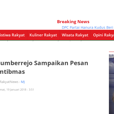
Breaking News
DPC Partai Hanura Kudus Beri Rekom
istiwa Rakyat
Kuliner Rakyat
Wisata Rakyat
Opini Raky
a Rakyat
Kuliner Rakyat
Wisata Rakyat
Opini Rakyat
Pemerintahan
 Sumberrejo Sampaikan Pesan
mtibmas
iRakyatNews -
MJ
mat, 19 Januari 2018 - 3:51