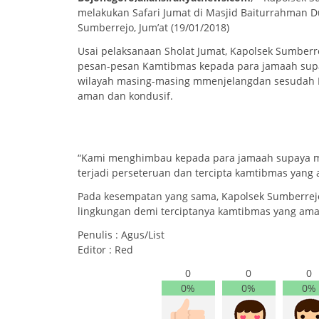
melakukan Safari Jumat di Masjid Baiturrahman
Sumberrejo, Jum’at (19/01/2018)
Usai pelaksanaan Sholat Jumat, Kapolsek Sumbe
pesan-pesan Kamtibmas kepada para jamaah supa
wilayah masing-masing mmenjelangdan sesudah Pi
aman dan kondusif.
“Kami menghimbau kepada para jamaah supaya me
terjadi perseteruan dan tercipta kamtibmas yang 
Pada kesempatan yang sama, Kapolsek Sumberrejo
lingkungan demi terciptanya kamtibmas yang ama
Penulis : Agus/List
Editor : Red
0
0
0
0%
0%
0%