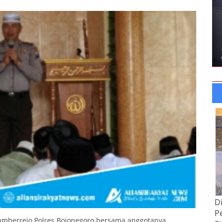
D
P
Sumberrejo Polres Bojonegoro bersama anggotanya