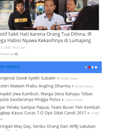
tif Sakit Hati karena Orang Tua Dihina, IR
ega Habisi Nyawa Kekasihnya di Lumajang
i 5, 2026 10:21 am
blished by
MJ
OP VIEWED
ngenal Sosok Syekh Subakir »
66846 Views
steri Makam Prabu Angling Dharma »
40189 Views
nyakit Jiwa Kambuh, Warga Desa Rahayu Tebas
pala Saudaranya Hingga Putus »
22043 Views
jar Pelaku Sampai Papua, Team Buser Pati Kembali
gkap Kasus Curas T.O Ops Sikat Candi 2017 »
17399
ews
ringati May Day, Seribu Orang Dari APBJ Lakukan