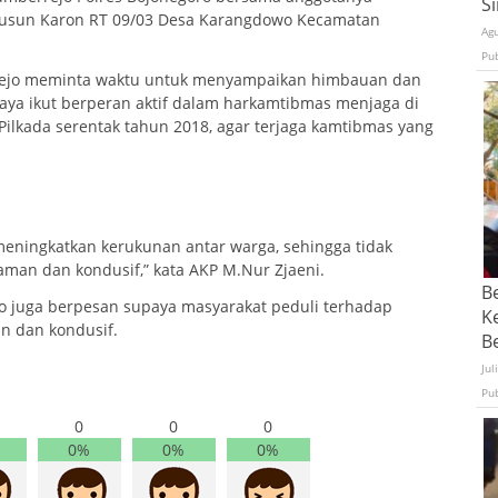
S
 Dusun Karon RT 09/03 Desa Karangdowo Kecamatan
Ag
Pu
rrejo meminta waktu untuk menyampaikan himbauan dan
ya ikut berperan aktif dalam harkamtibmas menjaga di
lkada serentak tahun 2018, agar terjaga kamtibmas yang
ningkatkan kerukunan antar warga, sehingga tidak
aman dan kondusif,” kata AKP M.Nur Zjaeni.
B
 juga berpesan supaya masyarakat peduli terhadap
K
n dan kondusif.
Be
Jul
Pu
0
0
0
0%
0%
0%