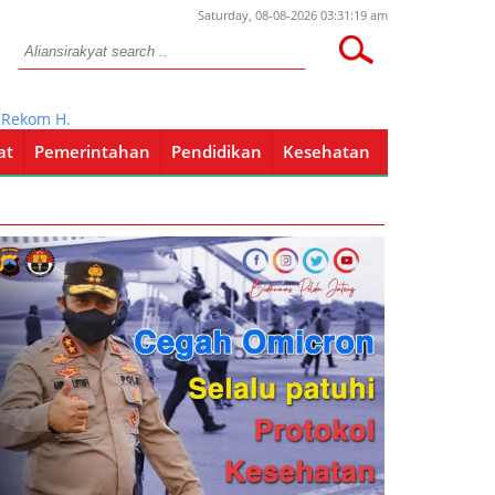
Saturday, 08-08-2026 03:31:19 am
 H. M Tamzil, Ini Hasilnya…!!
at
Pemerintahan
Pendidikan
Kesehatan
Pendidikan
Kesehatan