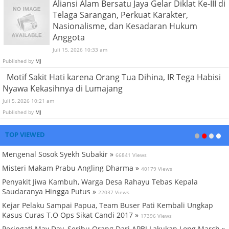
Aliansi Alam Bersatu Jaya Gelar Diklat Ke-III di
Telaga Sarangan, Perkuat Karakter,
Nasionalisme, dan Kesadaran Hukum
Anggota
Juli 15, 2026 10:33 am
Published by
MJ
Motif Sakit Hati karena Orang Tua Dihina, IR Tega Habisi
Nyawa Kekasihnya di Lumajang
Juli 5, 2026 10:21 am
Published by
MJ
TOP VIEWED
Mengenal Sosok Syekh Subakir »
66841 Views
Misteri Makam Prabu Angling Dharma »
40179 Views
Penyakit Jiwa Kambuh, Warga Desa Rahayu Tebas Kepala
Saudaranya Hingga Putus »
22037 Views
Kejar Pelaku Sampai Papua, Team Buser Pati Kembali Ungkap
Kasus Curas T.O Ops Sikat Candi 2017 »
17396 Views
Peringati May Day, Seribu Orang Dari APBJ Lakukan Long March »