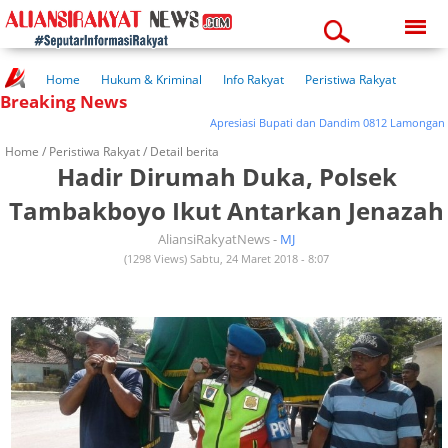
Thursday, 06-08-2026
03:21:46 am
Home
Hukum & Kriminal
Info Rakyat
Peristiwa Rakyat
Breaking News
Kuliner Rakyat
Wisata Rakyat
Opini Rakyat
Pemerintahan
Pendidikan
Kesehatan
Apresiasi Bupati dan Dandim 0812 Lamongan ke
Home /
Peristiwa Rakyat
/ Detail berita
Hadir Dirumah Duka, Polsek
Tambakboyo Ikut Antarkan Jenazah
AliansiRakyatNews -
MJ
(1298 Views) Sabtu, 24 Maret 2018 - 8:07