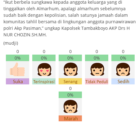
“Ikut berbela sungkawa kepada anggota keluarga yang di
tinggalkan oleh Almarhum, apalagi almarhum sebelumnya
sudah baik dengan kepolisian, salah satunya jamaah dalam
komunitas tahlil bersama di lingkungan anggota purnawirawan
polri Akp Pasiman,” ungkap Kapolsek Tambakboyo AKP Drs H
NUR CHOZIN.SH.MH.
(mudji)
0
0
0
0
0
0%
0%
0%
0%
0%
0
0%