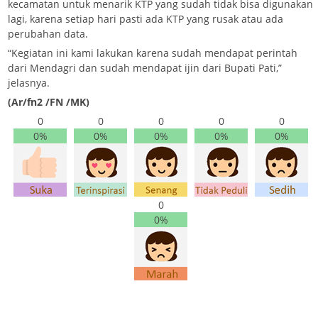
kecamatan untuk menarik KTP yang sudah tidak bisa digunakan
lagi, karena setiap hari pasti ada KTP yang rusak atau ada
perubahan data.
“Kegiatan ini kami lakukan karena sudah mendapat perintah
dari Mendagri dan sudah mendapat ijin dari Bupati Pati,”
jelasnya.
(Ar/fn2 /FN /MK)
0
0
0
0
0
0%
0%
0%
0%
0%
0
0%