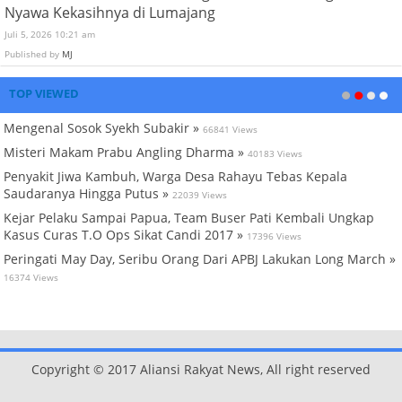
Nyawa Kekasihnya di Lumajang
Juli 5, 2026 10:21 am
Published by
MJ
TOP VIEWED
Mengenal Sosok Syekh Subakir »
66841 Views
Misteri Makam Prabu Angling Dharma »
40183 Views
Penyakit Jiwa Kambuh, Warga Desa Rahayu Tebas Kepala
Saudaranya Hingga Putus »
22039 Views
Kejar Pelaku Sampai Papua, Team Buser Pati Kembali Ungkap
Kasus Curas T.O Ops Sikat Candi 2017 »
17396 Views
Peringati May Day, Seribu Orang Dari APBJ Lakukan Long March »
16374 Views
Copyright © 2017 Aliansi Rakyat News, All right reserved