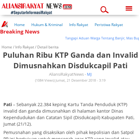
Thursday, 06-08-2026
10:59:37 am
Home
Hukum & Kriminal
Info Rakyat
Peristiwa Rakyat
Breaking News
Kuliner Rakyat
Wisata Rakyat
Opini Rakyat
Pemerintahan
Pendidikan
Kesehatan
Tangapi Aduan Warga Tentang Banjir, Mas Bupa
Home /
Info Rakyat
/ Detail berita
Puluhan Ribu KTP Ganda dan Invalid
Dimusnahkan Disdukcapil Pati
AliansiRakyatNews -
MJ
(1084 Views) Jumat, 21 Desember 2018 - 3:19
Pati
– Sebanyak 22.384 keping Kartu Tanda Penduduk (KTP)
invalid dan ganda dimusnahkan di halaman kantor Dinas
Kependudukan dan Catatan Sipil (Disdukcapil) Kabupaten Pati,
Jumat (21/12).
Pemusnahan yang disaksikan oleh pihak kepolisian dan Satpol
PP ini bertujuan untuk mencegah agar KTP yang invalid atau