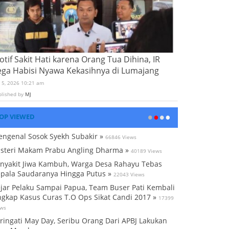
tif Sakit Hati karena Orang Tua Dihina, IR
ega Habisi Nyawa Kekasihnya di Lumajang
i 5, 2026 10:21 am
blished by
MJ
OP VIEWED
ngenal Sosok Syekh Subakir »
66846 Views
steri Makam Prabu Angling Dharma »
40189 Views
nyakit Jiwa Kambuh, Warga Desa Rahayu Tebas
pala Saudaranya Hingga Putus »
22043 Views
jar Pelaku Sampai Papua, Team Buser Pati Kembali
gkap Kasus Curas T.O Ops Sikat Candi 2017 »
17399
ews
ringati May Day, Seribu Orang Dari APBJ Lakukan