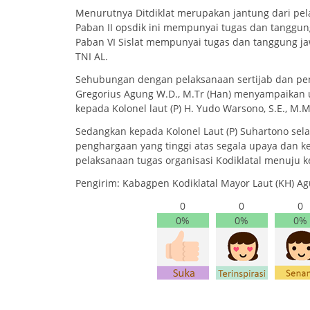
Menurutnya Ditdiklat merupakan jantung dari pel
Paban II opsdik ini mempunyai tugas dan tanggun
Paban VI Sislat mempunyai tugas dan tanggung ja
TNI AL.
Sehubungan dengan pelaksanaan sertijab dan peng
Gregorius Agung W.D., M.Tr (Han) menyampaikan 
kepada Kolonel laut (P) H. Yudo Warsono, S.E., M.
Sedangkan kepada Kolonel Laut (P) Suhartono sela
penghargaan yang tinggi atas segala upaya dan 
pelaksanaan tugas organisasi Kodiklatal menuju k
Pengirim: Kabagpen Kodiklatal Mayor Laut (KH) Agu
0
0
0
0%
0%
0%