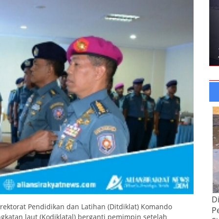
D
irektorat Pendidikan dan Latihan (Ditdiklat) Komando
P
katan laut (Kodiklatal) berganti pemimpin setelah