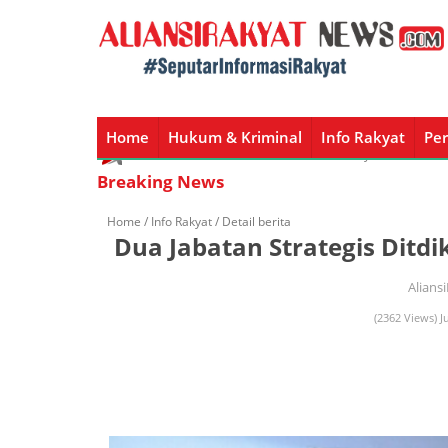
Home
Hukum & Kriminal
Info Rakyat
Per
Home
Hukum & Kriminal
Info Rakyat
Peristiw
Breaking News
Home /
Info Rakyat
/ Detail berita
Dua Jabatan Strategis Ditdi
Alians
(2362 Views) J