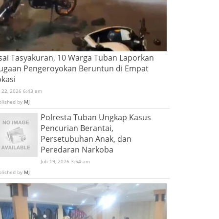
sai Tasyakuran, 10 Warga Tuban Laporkan
ugaan Pengeroyokan Beruntun di Empat
okasi
i 22, 2026 6:43 am
blished by
MJ
Polresta Tuban Ungkap Kasus
Pencurian Berantai,
Persetubuhan Anak, dan
Peredaran Narkoba
Juli 19, 2026 3:54 am
blished by
MJ