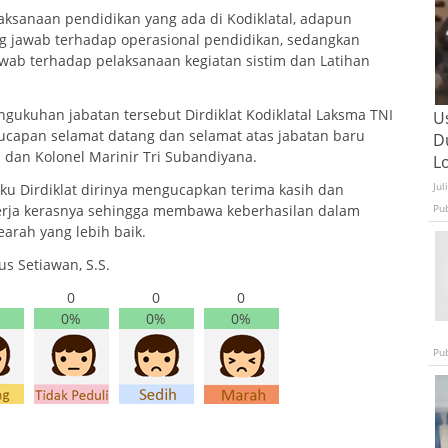
aksanaan pendidikan yang ada di Kodiklatal, adapun
g jawab terhadap operasional pendidikan, sedangkan
wab terhadap pelaksanaan kegiatan sistim dan Latihan
ukuhan jabatan tersebut Dirdiklat Kodiklatal Laksma TNI
U
ucapan selamat datang dan selamat atas jabatan baru
D
M dan Kolonel Marinir Tri Subandiyana.
L
Jul
ku Dirdiklat dirinya mengucapkan terima kasih dan
kerja kerasnya sehingga membawa keberhasilan dalam
Pu
earah yang lebih baik.
s Setiawan, S.S.
0
0
0
0%
0%
0%
Pu