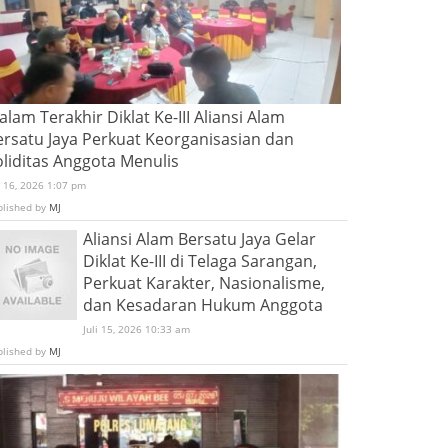
lam Terakhir Diklat Ke-III Aliansi Alam
ersatu Jaya Perkuat Keorganisasian dan
oliditas Anggota Menulis
i 16, 2026 1:07 pm
blished by
MJ
Aliansi Alam Bersatu Jaya Gelar
Diklat Ke-III di Telaga Sarangan,
Perkuat Karakter, Nasionalisme,
dan Kesadaran Hukum Anggota
Juli 15, 2026 10:33 am
blished by
MJ