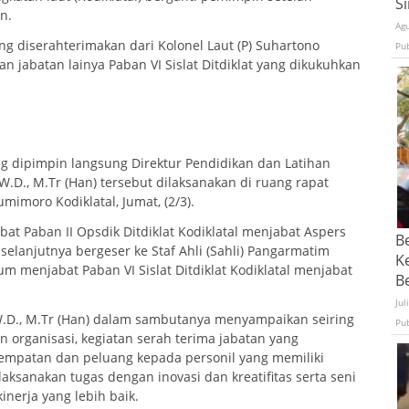
S
n.
Ag
ng diserahterimakan dari Kolonel Laut (P) Suhartono
Pu
n jabatan lainya Paban VI Sislat Ditdiklat yang dikukuhkan
g dipimpin langsung Direktur Pendidikan dan Latihan
 W.D., M.Tr (Han) tersebut dilaksanakan di ruang rapat
mimoro Kodiklatal, Jumat, (2/3).
at Paban II Opsdik Ditdiklat Kodiklatal menjabat Aspers
B
selanjutnya bergeser ke Staf Ahli (Sahli) Pangarmatim
K
m menjabat Paban VI Sislat Ditdiklat Kodiklatal menjabat
Be
Jul
 W.D., M.Tr (Han) dalam sambutanya menyampaikan seiring
Pu
 organisasi, kegiatan serah terima jabatan yang
empatan dan peluang kepada personil yang memiliki
ksanakan tugas dengan inovasi dan kreatifitas serta seni
nerja yang lebih baik.