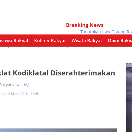
Breaking News
Tanamkan Jiwa Gotong Royong
istiwa Rakyat
Kuliner Rakyat
Wisata Rakyat
Opini Raky
a Rakyat
Kuliner Rakyat
Wisata Rakyat
Opini Rakyat
Pemerintahan
klat Kodiklatal Diserahterimakan
iRakyatNews -
MJ
umat, 2 Maret 2018 - 12:48