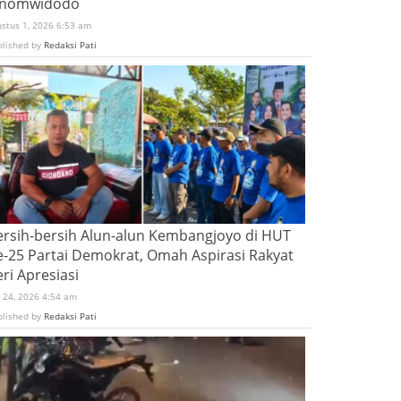
inomwidodo
ustus 1, 2026 6:53 am
blished by
Redaksi Pati
ersih-bersih Alun-alun Kembangjoyo di HUT
e-25 Partai Demokrat, Omah Aspirasi Rakyat
ri Apresiasi
i 24, 2026 4:54 am
blished by
Redaksi Pati